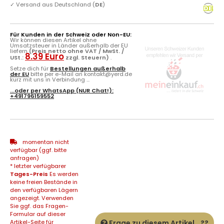
✓
Versand aus Deutschland (
DE
)
Für Kunden in der Schweiz oder Non-EU:
Wir können diesen Artikel ohne
Umsatzsteuer in Länder außerhalb der EU
liefern
(Preis netto ohne VAT / MwSt. /
8.39 Euro
USt.:
zzgl. Steuern)
.
Setze dich für
Bestellungen außerhalb
der EU
bitte per e-Mail an kontakt@yerd.de
kurz mit uns in Verbindung ...
...oder per
WhatsApp
(NUR Chat!):
+491796159552
momentan nicht
verfügbar (ggf. bitte
anfragen)
* letzter verfügbarer
Tages-Preis
Es werden
keine freien Bestände in
den verfügbaren Lägern
angezeigt. Verwenden
Sie ggf. das Fragen-
Formular auf dieser
Artikel-Seite für
Frage zu diesem Artikel...??