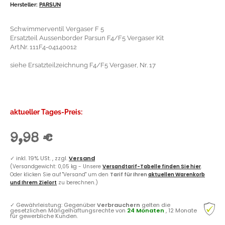
Hersteller:
PARSUN
Schwimmerventil Vergaser F 5
Ersatzteil Aussenborder Parsun F4/F5 Vergaser Kit
Art.Nr. 111F4-04140012
siehe Ersatzteilzeichnung F4/F5 Vergaser, Nr. 17
aktueller Tages-Preis:
9,98 €
✓
inkl. 19% USt. , zzgl.
Versand
(Versandgewicht: 0,05 kg - Unsere
Versandtarif-Tabelle finden Sie hier
.
Oder klicken Sie auf "Versand" um den
Tarif für Ihren
aktuellen Warenkorb
und Ihrem Zielort
zu berechnen.)
✓
Gewährleistung: Gegenüber
Verbrauchern
gelten die
gesetzlichen Mängelhaftungsrechte von
24 Monaten
, 12 Monate
für gewerbliche Kunden.