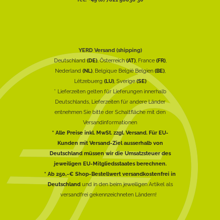
YERD Versand (shipping)
Deutschland
(DE)
, Österreich
(AT)
, France
(FR)
,
Nederland
(NL)
, Belgique België Belgien
(BE)
,
Lëtzebuerg
(LU)
, Sverige
(SE)
* Lieferzeiten gelten für Lieferungen innerhalb
Deutschlands, Lieferzeiten für andere Länder
entnehmen Sie bitte der Schaltfläche mit den
Versandinformationen
* Alle Preise inkl. MwSt. zzgl. Versand. Für EU-
Kunden mit Versand-Ziel ausserhalb von
Deutschland müssen wir die Umsatzsteuer des
jeweiligen EU-Mitgliedsstaates berechnen.
* Ab 250,-€ Shop-Bestellwert versandkostenfrei in
Deutschland
und in den beim jeweiligen Artikel als
versandfrei gekennzeichneten Ländern!