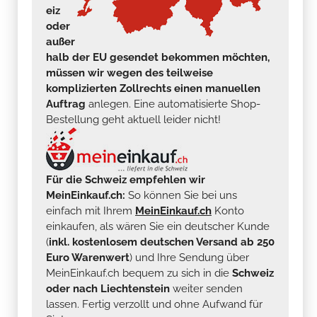
eiz
oder
außer
halb der EU gesendet bekommen möchten,
müssen wir wegen des teilweise
komplizierten Zollrechts einen manuellen
Auftrag
anlegen. Eine automatisierte Shop-
Bestellung geht aktuell leider nicht!
Für die Schweiz empfehlen wir
MeinEinkauf.ch:
So können Sie bei uns
einfach mit Ihrem
MeinEinkauf.ch
Konto
einkaufen, als wären Sie ein deutscher Kunde
(
inkl. kostenlosem deutschen Versand ab 250
Euro Warenwert
) und Ihre Sendung über
MeinEinkauf.ch bequem zu sich in die
Schweiz
oder nach Liechtenstein
weiter senden
lassen. Fertig verzollt und ohne Aufwand für