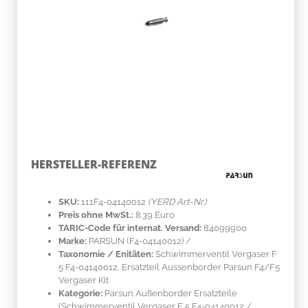
HERSTELLER-REFERENZ
SKU:
111F4-04140012
(YERD Art-Nr.)
Preis ohne MwSt.:
8.39 Euro
TARIC-Code für internat. Versand:
84099900
Marke:
PARSUN
(F4-04140012)
/
Taxonomie / Enitäten:
Schwimmerventil Vergaser F
5 F4-04140012, Ersatzteil Aussenborder Parsun F4/F5
Vergaser Kit
Kategorie:
Parsun Außenborder Ersatzteile
(Schwimmerventil Vergaser F 5 F4-04140012 /