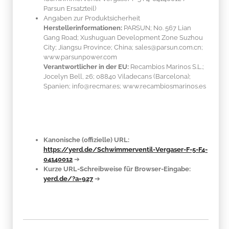
Parsun Ersatzteil)
Angaben zur Produktsicherheit
Herstellerinformationen:
PARSUN; No. 567 Lian
Gang Road; Xushuguan Development Zone Suzhou
City; Jiangsu Province; China; sales@parsun.com.cn;
www.parsunpower.com
Verantwortlicher in der EU:
Recambios Marinos S.L.;
Jocelyn Bell, 26; 08840 Viladecans (Barcelona);
Spanien; info@recmar.es; www.recambiosmarinos.es
Kanonische (offizielle) URL:
https://yerd.de/Schwimmerventil-Vergaser-F-5-F4-
04140012
➔
Kurze URL-Schreibweise für Browser-Eingabe:
yerd.de/?a=927
➔