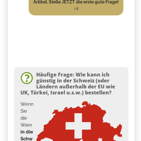
Artikel. Stelle JETZT die erste gute Frage!
:-)
Häufige Frage: Wie kann ich
günstig in der Schweiz (oder
Ländern außerhalb der EU wie
UK, Türkei, Israel u.s.w.) bestellen?
Wenn
Sie
die
Ware
in die
Schw