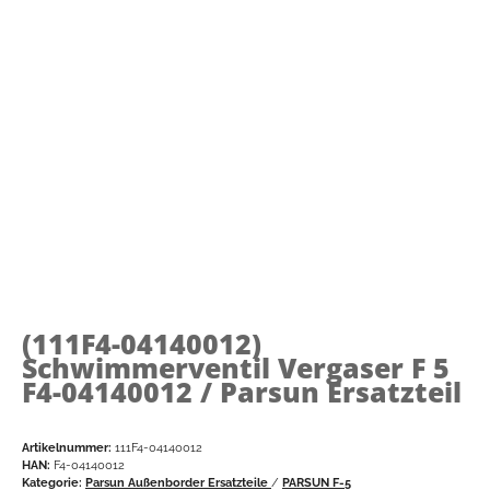
(111F4-04140012)
Schwimmerventil Vergaser F 5
F4-04140012 / Parsun Ersatzteil
Artikelnummer:
111F4-04140012
HAN:
F4-04140012
Kategorie:
Parsun Außenborder Ersatzteile
/
PARSUN F-5