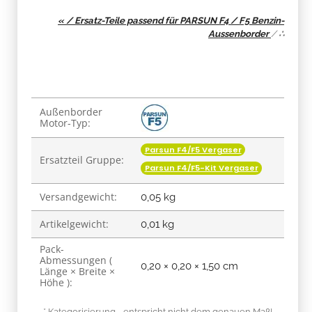
« / Ersatz-Teile passend für PARSUN F4 / F5 Benzin-
Aussenborder
/
∴
Produkteigenschaft
Wert
Außenborder
Motor-Typ:
Parsun F4/F5 Vergaser
Ersatzteil Gruppe:
Parsun F4/F5-Kit Vergaser
Versandgewicht:
0,05 kg
Artikelgewicht:
0,01
kg
Pack-
Abmessungen (
0,20 × 0,20 × 1,50 cm
Länge × Breite ×
Höhe ):
* Kategorisierung - entspricht nicht dem genauen Maß!