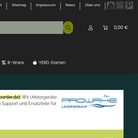
t
Sitemap
Impressum
News
Über uns
0,00 €
B-Ware
YERD Garten
border.de
):
Wir (
Motorgeräte
 Support und Ersatzteile für