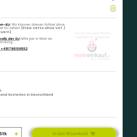
on-EU:
Wir können diesen Artikel ohne
r EU liefern
(Preis netto ohne VAT /
teuern)
.
alb der EU
bitte per e-Mail an
ndung ...
:
+491796159552
e
and kostenlos in Deutschland
Stk
In den Warenkorb