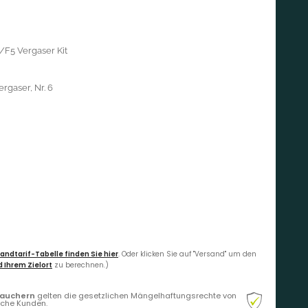
/F5 Vergaser Kit
rgaser, Nr. 6
andtarif-Tabelle finden Sie hier
. Oder klicken Sie auf "Versand" um den
 Ihrem Zielort
zu berechnen.)
rauchern
gelten die gesetzlichen Mängelhaftungsrechte von
liche Kunden.