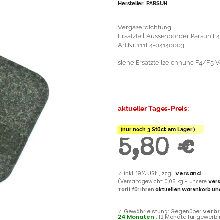
Hersteller:
PARSUN
Vergaserdichtung
Ersatzteil Aussenborder Parsun F4
Art.Nr. 111F4-04140003
siehe Ersatzteilzeichnung F4/F5 Ve
aktueller Tages-Preis:
(nur noch 3 Stück am Lager!)
5,80 €
✓
inkl. 19% USt. , zzgl.
Versand
(Versandgewicht: 0,05 kg - Unsere
Vers
Tarif für Ihren
aktuellen Warenkorb und
✓
Gewährleistung: Gegenüber
Verb
24 Monaten
, 12 Monate für gewerb