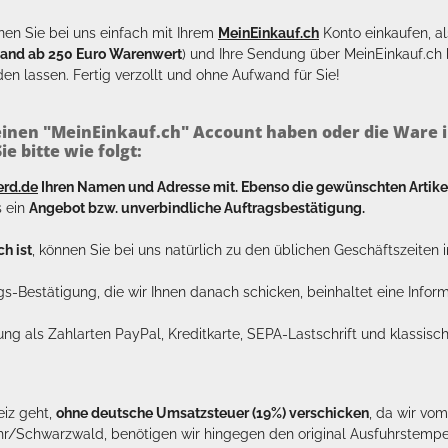
en Sie bei uns einfach mit Ihrem
MeinEinkauf.ch
Konto einkaufen, al
sand ab 250 Euro Warenwert
) und Ihre Sendung über MeinEinkauf.c
en lassen. Fertig verzollt und ohne Aufwand für Sie!
inen "MeinEinkauf.ch" Account haben oder die Ware i
e bitte wie folgt:
erd.de
Ihren Namen und Adresse mit. Ebenso die gewünschten Arti
s ein
Angebot bzw. unverbindliche Auftragsbestätigung.
h ist
, können Sie bei uns natürlich zu den üblichen Geschäftszeite
ags-Bestätigung, die wir Ihnen danach schicken, beinhaltet eine Info
lung als Zahlarten PayPal, Kreditkarte, SEPA-Lastschrift und klassi
eiz geht,
ohne deutsche Umsatzsteuer (19%) verschicken
, da wir vo
hr/Schwarzwald, benötigen wir hingegen den original Ausfuhrstempel 