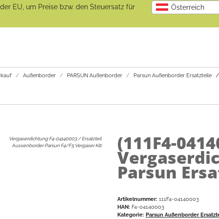
b der EU, um Preise bzw. den Steuersatz für
Österreich
kauf
Außenborder
PARSUN Außenborder
Parsun Außenborder Ersatzteile
(111F4-0414
Vergaserdichtung F4-04140003 / Ersatzteil
Aussenborder Parsun F4/F5 Vergaser Kit
:
Vergaserdic
Parsun Ersa
Artikelnummer:
111F4-04140003
HAN:
F4-04140003
Kategorie:
Parsun Außenborder Ersatzt