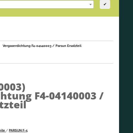
✔
Vergaserdichtung F4-04140003 / Parsun Ersatzteil
0003)
htung F4-04140003 /
tzteil
eile
/
PARSUN F-5