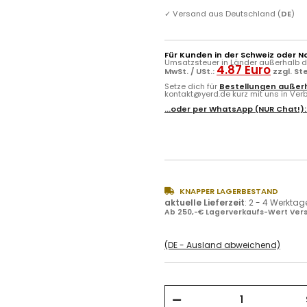
✓
Versand aus Deutschland (
DE
)
Für Kunden in der Schweiz oder N
Umsatzsteuer in Länder außerhalb de
4.87 Euro
MwSt. / USt.:
zzgl. S
Setze dich für
Bestellungen außerh
kontakt@yerd.de kurz mit uns in Verbi
...oder per
WhatsApp
(NUR Chat!)
KNAPPER LAGERBESTAND
aktuelle Lieferzeit
:
2 - 4 Werktag
Ab 250,-€ Lagerverkaufs-Wert Vers
(DE - Ausland abweichend)