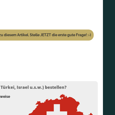
u diesem Artikel. Stelle JETZT die erste gute Frage! :-)
ürkei, Israel u.s.w.) bestellen?
lweise