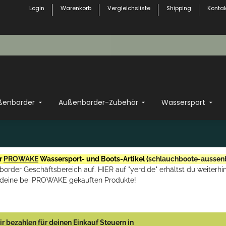
Login
Warenkorb
Vergleichsliste
Shipping
Kontak
ßenborder
Außenborder-Zubehör
Wassersport
r
PROWAKE
Wassersport- und Boots-Artikel (
schlauchboote-aussen
rder Geschäftsbereich auf. HIER auf "yerd.de" erhältst du weiterhin
deine bei PROWAKE gekauften Produkte!
r bezahlen für deinen Einkauf Steuern in