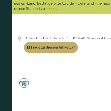
(Abverkauf)!
deinem Land:
Bestätige bitte kurz dein Lieferland innerhal
deinen Standort zu sehen...
GARANTIE UND SERVICE:
Du erhältst über
diese Seite weiterhin Support für PROWAKE
Artikel!
Fragen?
Ruf uns für Fragen zu PROWAKE
Artikeln einfach an!
Zurück zur Liste
Startseite
__PROWAKE Wassersport Abver
Frage zu diesem Artikel...??