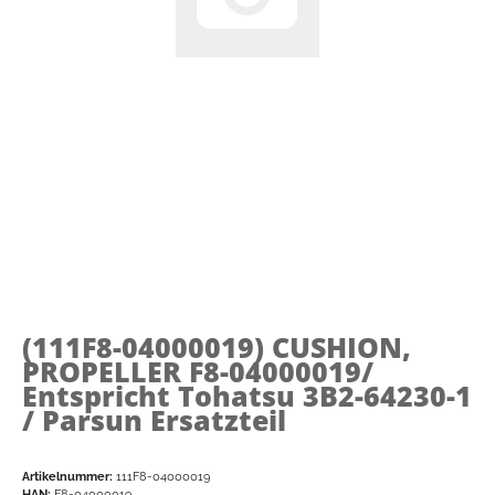
(111F8-04000019)
CUSHION,
PROPELLER F8-04000019/
Entspricht Tohatsu 3B2-64230-1
/ Parsun Ersatzteil
Artikelnummer:
111F8-04000019
HAN:
F8-04000019