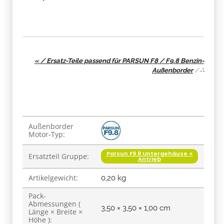
« / Ersatz-Teile passend für PARSUN F8 / F9.8 Benzin-
Außenborder
/
∴
Produkteigenschaft
Wert
Außenborder
Motor-Typ:
Parsun F9.8 Untergehäuse +
Ersatzteil Gruppe:
Antrieb
Artikelgewicht:
0,20
kg
Pack-
Abmessungen (
3,50 × 3,50 × 1,00 cm
Länge × Breite ×
Höhe ):