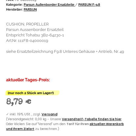
Kategorie:
Parsun Außenborder Ersatzteile
/
PARSUN F-9.8
Hersteller:
PARSUN
CUSHION, PROPELLER
Parsun Aussenborder Ersatzteil
Entspricht Tohatsu 3B2-64230-1
Art.Nr. 111F8-04000019
siehe Ersatzteilzeichnung F9.8 Unteres Gehäuse + Antrieb, Nr. 49
aktueller Tages-Preis:
(nur noch 2 Stück am Lager!)
8,79 €
✓
inkl. 19% USt. , zzgl.
Versand
(Versandgewicht: 0,00 kg - Unsere
Versandtarif-Tabelle finden Sie hier
.
Oder klicken Sie auf "Versand" um den
Tarif für Ihren
aktuellen Warenkorb
und Ihrem Zielort
zu berechnen.)