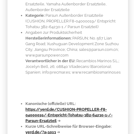
Ersatzteile, Yamaha Außenborder Ersatzteile,
Außenborder Ersatzteile
Kategorie:
Parsun Außenborder Ersatzteile
(CUSHION, PROPELLER F8-04000019/ Entspricht
Tohatsu 3B2-64230-1 / Parsun Ersatzteil)
Angaben zur Produktsicherheit
Herstellerinformationen:
PARSUN; No. 567 Lian
Gang Road; Xushuguan Development Zone Suzhou
City; Jiangsu Province; China; sales@parsun.com.cn;
www.parsunpower.com
Verantwortlicher in der EU:
Recambios Marinos S.L.;
Jocelyn Bell, 26; 08840 Viladecans (Barcelona);
Spanien; info@recmar.es; www.recambiosmarinos.es
Kanonische (offizielle) URL:
https://yerd.de/CUSHION-PROPELLER-F8-
04000019/-Entspricht-Tohatsu-3B2-64230-1-/-
Parsun-Ersatzteil
➔
Kurze URL-Schreibweise für Browser-Eingabe:
yerd.de/?a=1013
➔