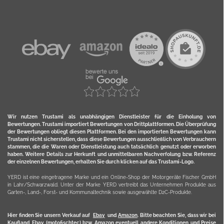
Wir nutzen Trustami als unabhängigen Dienstleister für die Einholung von
Bewertungen. Trustami importiert Bewertungen von Drittplattformen. Die Überprüfung
der Bewertungen obliegt diesen Plattformen. Bei den importierten Bewertungen kann
Trustami nicht sicherstellen, dass diese Bewertungen ausschließlich von Verbrauchern
stammen, die die Waren oder Dienstleistung auch tatsächlich genutzt oder erworben
haben. Weitere Details zur Herkunft und unmittelbaren Nachverfolung bzw. Referenz
der einzelnen Bewertungen, erhalten Sie durch klicken auf das Trustami-Logo.
YERD ist eine eingetragene Marke und ein Online-Shop der Motorgeräte Fischer GmbH
in Lahr/Schwarzwald. Unter der Marke YERD vertreibt das Unternehmen Produkte aus
Garten-, Land-, Forst- und Kommunaltechnik sowie ausgewählte D2C-Produkte.
Hier finden Sie unsern Verkauf auf
Ebay
und
Amazon
. Bitte beachten Sie, dass wir bei
Kaufland, Ebay (motofischtec) bzw. Amazon eventuell andere Konditionen und Preise