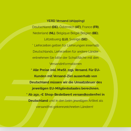
YERD Versand (shipping)
Deutschland
(DE)
, Österreich
(AT)
, France
(FR)
,
Nederland
(NL)
, Belgique België Belgien
(BE)
,
Lëtzebuerg
(LU)
, Sverige
(SE)
* Lieferzeiten gelten für Lieferungen innerhalb
Deutschlands, Lieferzeiten für andere Länder
entnehmen Sie bitte der Schaltfläche mit den
Versandinformationen
* Alle Preise inkl. MwSt. zzgl. Versand. Für EU-
Kunden mit Versand-Ziel ausserhalb von
Deutschland müssen wir die Umsatzsteuer des
jeweiligen EU-Mitgliedsstaates berechnen.
* Ab 250,-€ Shop-Bestellwert versandkostenfrei in
Deutschland
und in den beim jeweiligen Artikel als
versandfrei gekennzeichneten Ländern!