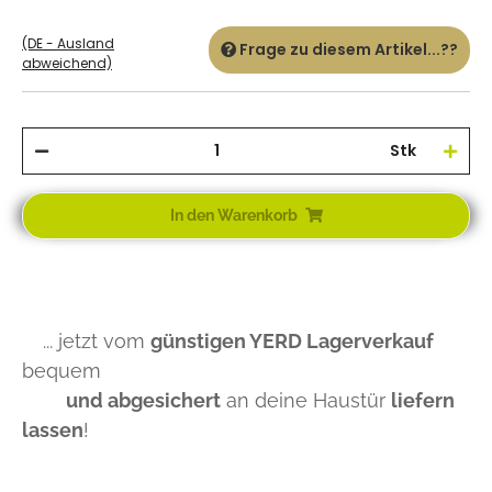
(DE - Ausland
Frage zu diesem Artikel...??
abweichend)
Stk
In den Warenkorb
... jetzt vom
günstigen YERD Lagerverkauf
bequem
und abgesichert
an deine Haustür
liefern
lassen
!