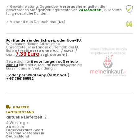
✓
Gewährleistung: Gegenüber
Verbrauchern
gelten die
gesetzlichen Mängelhaftungsrechte von
24 Monaten
, 12 Monate
für gewerbliche Kunden.
✓
Versand aus Deutschland (
DE
)
Für Kunden in der Schweiz oder Non-EU:
Wir können diesen Artikel ohne
Umsatzsteuer in Länder außerhalb der EU
liefern
(Preis netto ohne VAT / MwSt. /
7.39 Euro
USt.:
zzgl. Steuern)
.
Setze dich für
Bestellungen außerhalb
der EU
bitte per e-Mail an kontakt@yerd.de
kurz mit uns in Verbindung ...
...oder per
WhatsApp
(NUR Chat!):
+491796159552
KNAPPER
LAGERBESTAND
aktuelle Lieferzeit
:
2 -
4 Werktage
Ab 250,-€
Lagerverkaufs-Wert
Versand kostenlos in
Deutschland