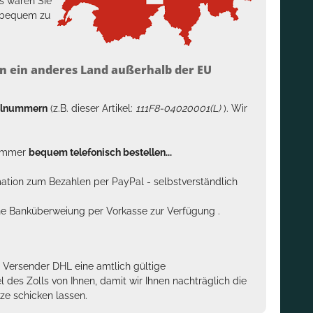
s wären Sie
h bequem zu
n ein anderes Land außerhalb der EU
kelnummern
(z.B. dieser Artikel:
111F8-04020001(L)
). Wir
n immer
bequem telefonisch bestellen...
rmation zum Bezahlen per PayPal - selbstverständlich
sche Banküberweiung per Vorkasse zur Verfügung .
m Versender DHL eine amtlich gültige
des Zolls von Ihnen, damit wir Ihnen nachträglich die
ze schicken lassen.