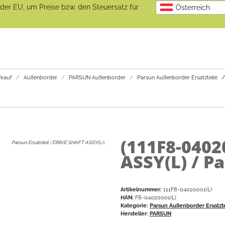
b der EU, um Preise bzw. den Steuersatz für
Österreich
kauf
Außenborder
PARSUN Außenborder
Parsun Außenborder Ersatzteile
(111F8-0402
Parsun Ersatzteil /DRIVE SHAFT ASSY(L)
:
ASSY(L) / Pa
Artikelnummer:
111F8-04020001(L)
HAN:
F8-04020001(L)
Kategorie:
Parsun Außenborder Ersatzt
Hersteller:
PARSUN