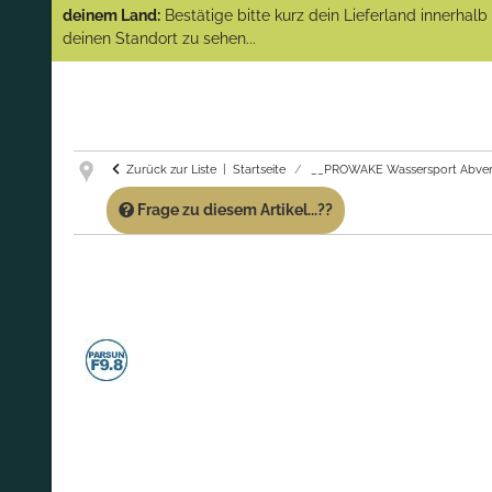
(Abverkauf)!
deinem Land:
Bestätige bitte kurz dein Lieferland innerhal
deinen Standort zu sehen...
GARANTIE UND SERVICE:
Du erhältst über
diese Seite weiterhin Support für PROWAKE
Artikel!
Fragen?
Ruf uns für Fragen zu PROWAKE
Artikeln einfach an!
Zurück zur Liste
Startseite
__PROWAKE Wassersport Abver
Frage zu diesem Artikel...??