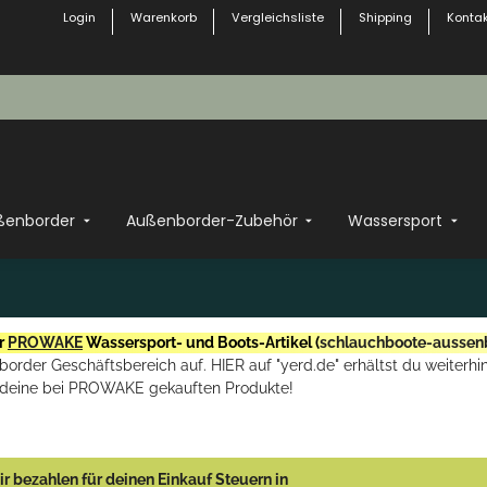
Login
Warenkorb
Vergleichsliste
Shipping
Kontak
ßenborder
Außenborder-Zubehör
Wassersport
r
PROWAKE
Wassersport- und Boots-Artikel (
schlauchboote-aussen
rder Geschäftsbereich auf. HIER auf "yerd.de" erhältst du weiterhin
deine bei PROWAKE gekauften Produkte!
r bezahlen für deinen Einkauf Steuern in