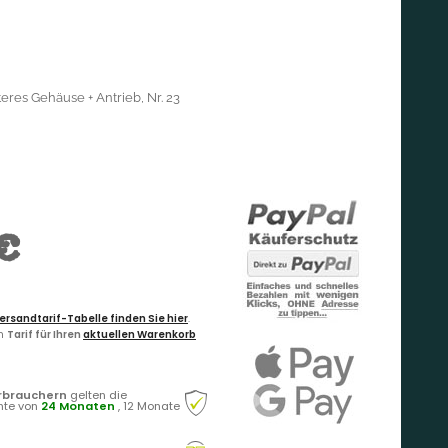
eres Gehäuse + Antrieb, Nr. 23
€
ersandtarif-Tabelle finden Sie hier
.
en
Tarif für Ihren
aktuellen Warenkorb
rbrauchern
gelten die
hte von
24 Monaten
, 12 Monate