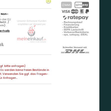
r Non-
e
b der EU
wSt. /
ern)
.
erhalb
!):
f. bitte anfragen)
Es werden keine freien Bestände in
t. Verwenden Sie ggf. das Fragen-
ür Anfragen...