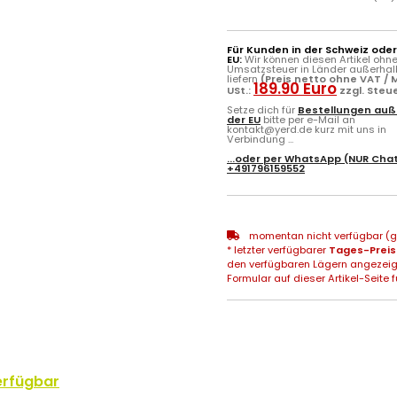
Für Kunden in der Schweiz ode
EU:
Wir können diesen Artikel ohn
Umsatzsteuer in Länder außerhal
liefern
(Preis netto ohne VAT / M
189.90 Euro
USt.:
zzgl. Steu
Setze dich für
Bestellungen auß
der EU
bitte per e-Mail an
kontakt@yerd.de kurz mit uns in
Verbindung ...
...oder per
WhatsApp
(NUR Chat
+491796159552
momentan nicht verfügbar (gg
* letzter verfügbarer
Tages-Preis
den verfügbaren Lägern angezeig
Formular auf dieser Artikel-Seite f
erfügbar