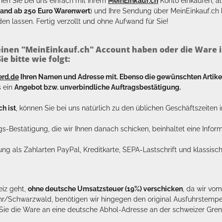
en Sie bei uns einfach mit Ihrem
MeinEinkauf.ch
Konto einkaufen, al
sand ab 250 Euro Warenwert
) und Ihre Sendung über MeinEinkauf.c
en lassen. Fertig verzollt und ohne Aufwand für Sie!
inen "MeinEinkauf.ch" Account haben oder die Ware i
e bitte wie folgt:
erd.de
Ihren Namen und Adresse mit. Ebenso die gewünschten Arti
s ein
Angebot bzw. unverbindliche Auftragsbestätigung.
h ist
, können Sie bei uns natürlich zu den üblichen Geschäftszeite
ags-Bestätigung, die wir Ihnen danach schicken, beinhaltet eine Info
lung als Zahlarten PayPal, Kreditkarte, SEPA-Lastschrift und klassi
eiz geht,
ohne deutsche Umsatzsteuer (19%) verschicken
, da wir vo
hr/Schwarzwald, benötigen wir hingegen den original Ausfuhrstempel 
n Sie die Ware an eine deutsche Abhol-Adresse an der schweizer Gren