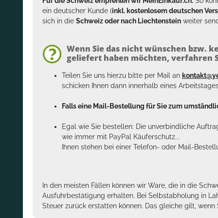
Für die Schweiz empfehlen wir MeinEinkauf.ch:
So könn
ein deutscher Kunde (
inkl. kostenlosem deutschen Ver
sich in die
Schweiz oder nach Liechtenstein
weiter send
Wenn Sie das nicht wünschen bzw. ke
geliefert haben möchten, verfahren Si
Teilen Sie uns hierzu bitte per Mail an
kontakt@y
schicken Ihnen dann innerhalb eines Arbeitstage
Falls eine Mail-Bestellung für Sie zum umständlic
Egal wie Sie bestellen: Die unverbindliche Auftr
wie immer mit PayPal Käuferschutz...
Ihnen stehen bei einer Telefon- oder Mail-Bestel
In den meisten Fällen können wir Ware, die in die Schw
Ausfuhrbestätigung erhalten. Bei Selbstabholung in La
Steuer zurück erstatten können. Das gleiche gilt, wen