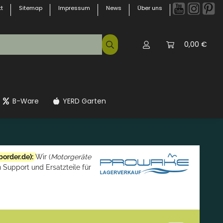
t
Sitemap
Impressum
News
Über uns
0,00 €
B-Ware
YERD Garten
border.de
):
Wir (
Motorgeräte
 Support und Ersatzteile für