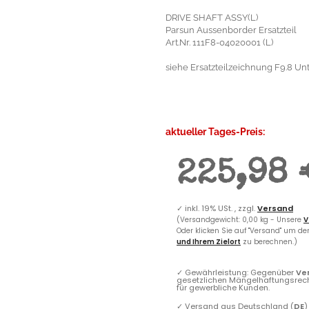
DRIVE SHAFT ASSY(L)
Parsun Aussenborder Ersatzteil
Art.Nr. 111F8-04020001 (L)
siehe Ersatzteilzeichnung F9.8 Unt
aktueller Tages-Preis:
225,98 
✓
inkl. 19% USt. , zzgl.
Versand
(Versandgewicht: 0,00 kg - Unsere
V
Oder klicken Sie auf "Versand" um d
und Ihrem Zielort
zu berechnen.)
✓
Gewährleistung: Gegenüber
Ve
gesetzlichen Mängelhaftungsrec
für gewerbliche Kunden.
✓
Versand aus Deutschland (
DE
)