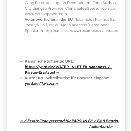
Gang Road; Xushuguan Development Zone Suzhou
City; Jiangsu Province; China; sales@parsun.com.cn;
www.parsunpower.com
Verantwortlicher in der EU:
Recambios Marinos S.L.;
Jocelyn Bell, 26; 08840 Viladecans (Barcelona);
Spanien; info@recmar.es; www.recambiosmarinos.es
Kanonische (offizielle) URL:
https://yerd.de/WATER-INLET-F8-04000017-/-
Parsun-Ersatzteil
➔
Kurze URL-Schreibweise für Browser-Eingabe:
yerd.de/?a=1011
➔
« / Ersatz-Teile passend für PARSUN F8 / F9.8 Benzin-
Außenborder
/
∴