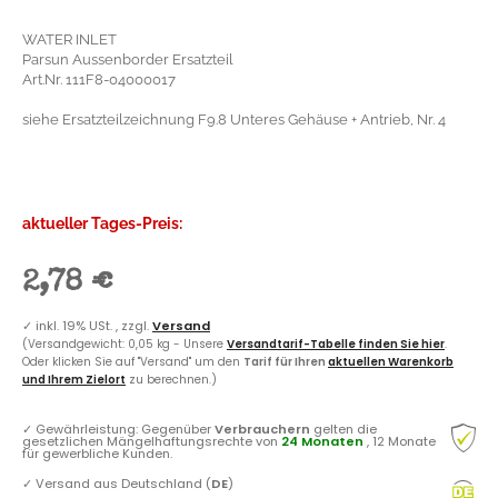
WATER INLET
Parsun Aussenborder Ersatzteil
Art.Nr. 111F8-04000017
siehe Ersatzteilzeichnung F9.8 Unteres Gehäuse + Antrieb, Nr. 4
aktueller Tages-Preis:
2,78 €
✓
inkl. 19% USt. , zzgl.
Versand
(Versandgewicht: 0,05 kg - Unsere
Versandtarif-Tabelle finden Sie hier
.
Oder klicken Sie auf "Versand" um den
Tarif für Ihren
aktuellen Warenkorb
und Ihrem Zielort
zu berechnen.)
✓
Gewährleistung: Gegenüber
Verbrauchern
gelten die
gesetzlichen Mängelhaftungsrechte von
24 Monaten
, 12 Monate
für gewerbliche Kunden.
✓
Versand aus Deutschland (
DE
)