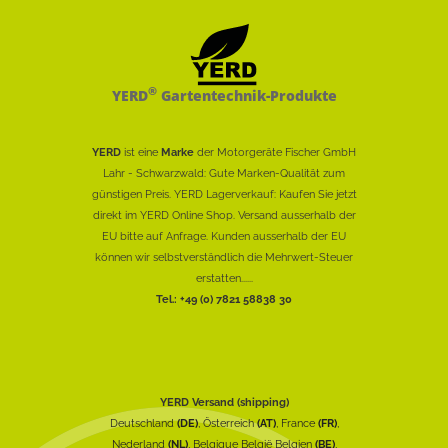
®
YERD
Gartentechnik-Produkte
YERD
ist eine
Marke
der Motorgeräte Fischer GmbH
Lahr - Schwarzwald: Gute Marken-Qualität zum
günstigen Preis. YERD Lagerverkauf: Kaufen Sie jetzt
direkt im YERD Online Shop. Versand ausserhalb der
EU bitte auf Anfrage. Kunden ausserhalb der EU
können wir selbstverständlich die Mehrwert-Steuer
erstatten......
Tel.: +49 (0) 7821 58838 30
YERD Versand (shipping)
Deutschland
(DE)
, Österreich
(AT)
, France
(FR)
,
Nederland
(NL)
, Belgique België Belgien
(BE)
,