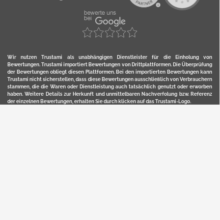
Wir nutzen Trustami als unabhängigen Dienstleister für die Einholung von
Bewertungen. Trustami importiert Bewertungen von Drittplattformen. Die Überprüfung
der Bewertungen obliegt diesen Plattformen. Bei den importierten Bewertungen kann
Trustami nicht sicherstellen, dass diese Bewertungen ausschließlich von Verbrauchern
stammen, die die Waren oder Dienstleistung auch tatsächlich genutzt oder erworben
haben. Weitere Details zur Herkunft und unmittelbaren Nachverfolung bzw. Referenz
der einzelnen Bewertungen, erhalten Sie durch klicken auf das Trustami-Logo.
YERD ist eine eingetragene Marke und ein Online-Shop der Motorgeräte Fischer GmbH
in Lahr/Schwarzwald. Unter der Marke YERD vertreibt das Unternehmen Produkte aus
Garten-, Land-, Forst- und Kommunaltechnik sowie ausgewählte D2C-Produkte.
Hier finden Sie unsern Verkauf auf
Ebay
und
Amazon
. Bitte beachten Sie, dass wir bei
Kaufland, Ebay (motofischtec) bzw. Amazon eventuell andere Konditionen und Preise
haben, als in unserem Lager-Direktverkauf.
Sicher, bequem und flexibel kaufen...