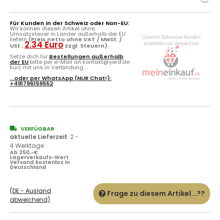
Für Kunden in der Schweiz oder Non-EU:
Wir können diesen Artikel ohne
Umsatzsteuer in Länder außerhalb der EU
liefern
(Preis netto ohne VAT / MwSt. /
2.34 Euro
USt.:
zzgl. Steuern)
.
Setze dich für
Bestellungen außerhalb
der EU
bitte per e-Mail an kontakt@yerd.de
kurz mit uns in Verbindung ...
...oder per
WhatsApp
(NUR Chat!):
+491796159552
VERFÜGBAR
aktuelle Lieferzeit
:
2 -
4 Werktage
Ab 250,-€
Lagerverkaufs-Wert
Versand kostenlos in
Deutschland
(DE - Ausland
Frage zu diesem Artikel...??
abweichend)