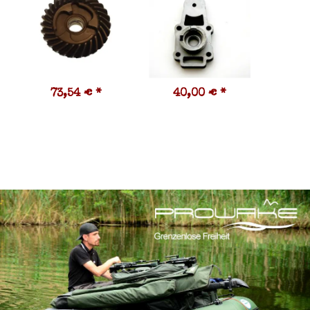
73,54 €
*
40,00 €
*
1