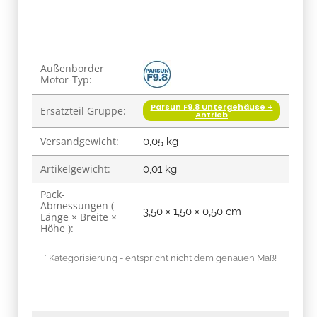
Produkteigenschaft
Wert
Außenborder
Motor-Typ:
Parsun F9.8 Untergehäuse +
Ersatzteil Gruppe:
Antrieb
Versandgewicht:
0,05 kg
Artikelgewicht:
0,01
kg
Pack-
Abmessungen (
3,50 × 1,50 × 0,50 cm
Länge × Breite ×
Höhe ):
* Kategorisierung - entspricht nicht dem genauen Maß!