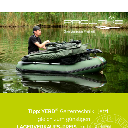
®
Tipp:
YERD
Gartentechnik
...jetzt
gleich zum günstigen
LAGERVERKAUFS-PREIS
mitbestellen!