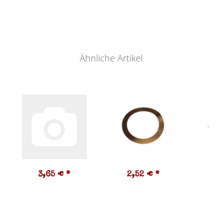
Ähnliche Artikel
3,65 €
*
2,52 €
*
2