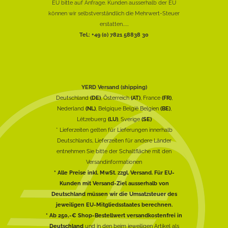
EU bitte auf Anfrage. Kunden ausserhalb der EU
können wir selbstverständlich die Mehrwert-Steuer
erstatten......
Tel.: +49 (0) 7821 58838 30
YERD Versand (shipping)
Deutschland
(DE)
, Österreich
(AT)
, France
(FR)
,
Nederland
(NL)
, Belgique België Belgien
(BE)
,
Lëtzebuerg
(LU)
, Sverige
(SE)
* Lieferzeiten gelten für Lieferungen innerhalb
Deutschlands, Lieferzeiten für andere Länder
entnehmen Sie bitte der Schaltfläche mit den
Versandinformationen
* Alle Preise inkl. MwSt. zzgl. Versand. Für EU-
Kunden mit Versand-Ziel ausserhalb von
Deutschland müssen wir die Umsatzsteuer des
jeweiligen EU-Mitgliedsstaates berechnen.
* Ab 250,-€ Shop-Bestellwert versandkostenfrei in
Deutschland
und in den beim jeweiligen Artikel als