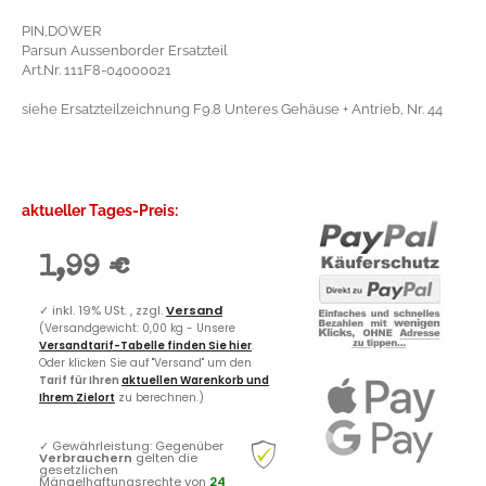
PIN,DOWER
Parsun Aussenborder Ersatzteil
Art.Nr. 111F8-04000021
siehe Ersatzteilzeichnung F9.8 Unteres Gehäuse + Antrieb, Nr. 44
aktueller Tages-Preis:
1,99 €
✓
inkl. 19% USt. , zzgl.
Versand
(Versandgewicht: 0,00 kg - Unsere
Versandtarif-Tabelle finden Sie hier
.
Oder klicken Sie auf "Versand" um den
Tarif für Ihren
aktuellen Warenkorb und
Ihrem Zielort
zu berechnen.)
✓
Gewährleistung: Gegenüber
Verbrauchern
gelten die
gesetzlichen
Mängelhaftungsrechte von
24