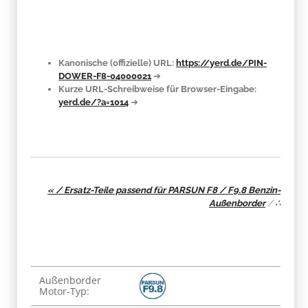
Kanonische (offizielle) URL:
https://yerd.de/PIN-
DOWER-F8-04000021
➔
Kurze URL-Schreibweise für Browser-Eingabe:
yerd.de/?a=1014
➔
« / Ersatz-Teile passend für PARSUN F8 / F9.8 Benzin-
Außenborder
/
∴
Produkteigenschaft
Wert
Außenborder
Motor-Typ: