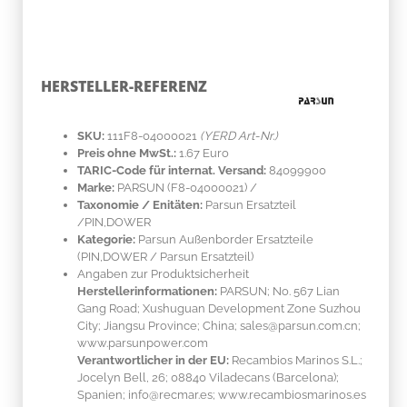
HERSTELLER-REFERENZ
SKU:
111F8-04000021
(YERD Art-Nr.)
Preis ohne MwSt.:
1.67 Euro
TARIC-Code für internat. Versand:
84099900
Marke:
PARSUN
(F8-04000021)
/
Taxonomie / Enitäten:
Parsun Ersatzteil
/PIN,DOWER
Kategorie:
Parsun Außenborder Ersatzteile
(PIN,DOWER / Parsun Ersatzteil)
Angaben zur Produktsicherheit
Herstellerinformationen:
PARSUN; No. 567 Lian
Gang Road; Xushuguan Development Zone Suzhou
City; Jiangsu Province; China; sales@parsun.com.cn;
www.parsunpower.com
Verantwortlicher in der EU:
Recambios Marinos S.L.;
Jocelyn Bell, 26; 08840 Viladecans (Barcelona);
Spanien; info@recmar.es; www.recambiosmarinos.es