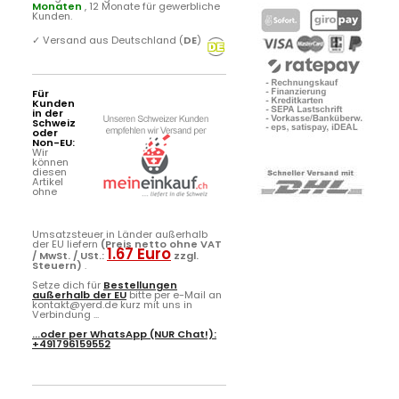
Monaten
, 12 Monate für gewerbliche
Kunden.
✓
Versand aus Deutschland (
DE
)
Für
Kunden
in der
Schweiz
oder
Non-EU:
Wir
können
diesen
Artikel
ohne
Umsatzsteuer in Länder außerhalb
der EU liefern
(Preis netto ohne VAT
1.67 Euro
/ MwSt. / USt.:
zzgl.
Steuern)
.
Setze dich für
Bestellungen
außerhalb der EU
bitte per e-Mail an
kontakt@yerd.de kurz mit uns in
Verbindung ...
...oder per
WhatsApp
(NUR Chat!):
+491796159552