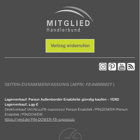
Vertrag widerrufen
SEITEN-ZUSAMMENFASSUNG (
MPN:
F8-04000021
)
Lagerverkauf: Parsun Außenborder Ersatzteile günstig kaufen - YERD
Lagerverkauf, 1,99 €
Direktverkauf (Art.Nr.111F8-04000021) Parsun Ersatzteil /PIN,DOWER (Parsun
Ersatzteil /PIN,DOWER).
https://yerd.de/PIN-DOWER-F8-04000021