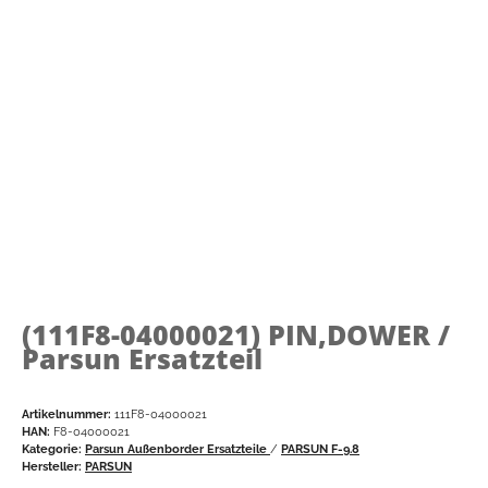
(111F8-04000021)
PIN,DOWER /
Parsun Ersatzteil
Artikelnummer:
111F8-04000021
HAN:
F8-04000021
Kategorie:
Parsun Außenborder Ersatzteile
/
PARSUN F-9.8
Hersteller:
PARSUN