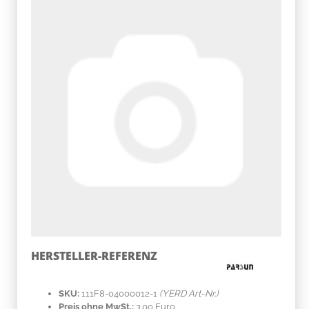
HERSTELLER-REFERENZ
SKU:
111F8-04000012-1
(YERD Art-Nr.)
Preis ohne MwSt.:
3.00 Euro