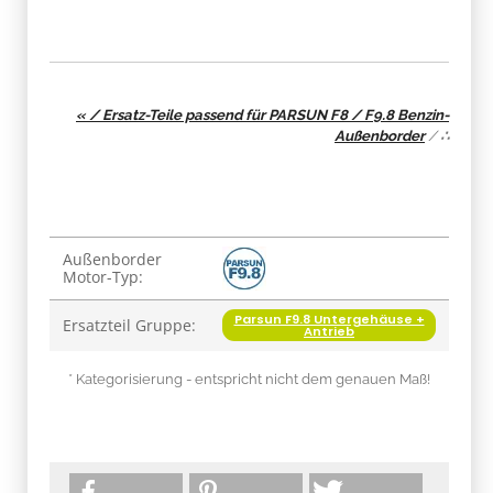
« / Ersatz-Teile passend für PARSUN F8 / F9.8 Benzin-
Außenborder
/
∴
Produkteigenschaft
Wert
Außenborder
Motor-Typ:
Parsun F9.8 Untergehäuse +
Ersatzteil Gruppe:
Antrieb
* Kategorisierung - entspricht nicht dem genauen Maß!