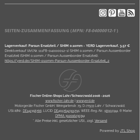
SEITEN-ZUSAMMENFASSUNG (
MPN:
F8-04000012-1
)
Lagerverkauf: Parsun Ersatzteil / SHIM 0.10mm - YERD Lagerverkauf, 3,57 €
Direktverkauf (Art.Nr. 111F8-04000012-1) SHIM 0.10mm / Parsun Aussenborder
Ersatzteil (SHIM 0.10mm / Parsun Aussenborder Ersatzteil).
https://yerd.de/SHIM-010mm-Parsun-Aussenborder-Ersatzteil_2
Fischer Online-Shops Lahr/Schwarzwald 2008 -
2026
www.fischer-lahr.de
|
www.yerd.de
Motorgeräte Fischer GmbH; Weingartenstr. 79; D-77933 Lahr / Schwarzwald;
USt-IdNr.:
DE142358766
; LUCID:
DE4597642301795
; WEEE-Reg.-Nr.:
56993344
, ® Marke
DPMA 302016230744
* Alle Preise inkl. gesetzlicher USt., zzgl.
Versand
Powered by
JTL Shop