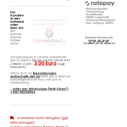
Für
Kunden
in der
Schweiz
oder
Non-EU:
Wir
können
diesen
Artikel
ohne
Umsatzsteuer in Länder außerhalb
der EU liefern
(Preis netto ohne VAT
3.00 Euro
/ MwSt. / USt.:
zzgl.
Steuern)
.
Setze dich für
Bestellungen
außerhalb der EU
bitte per e-Mail an
kontakt@yerd.de kurz mit uns in
Verbindung ...
...oder per
WhatsApp
(NUR Chat!):
+491796159552
momentan nicht verfügbar (ggf.
bitte anfragen)
* letzter verfügbarer
Tages-Preis
Es