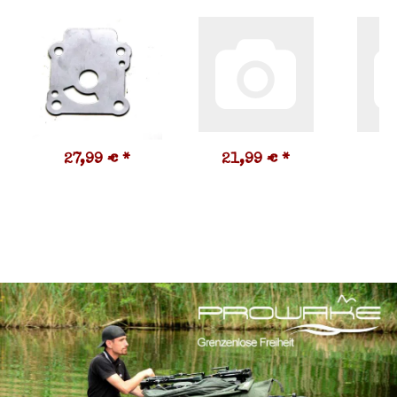
27,99 €
*
21,99 €
*
0