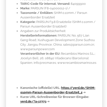
TARIC-Code für internat. Versand:
84099900
Marke:
PARSUN
(F8-04000012-1)
/
Taxonomie / Enitäten:
SHIM 0.10mm / Parsun
Aussenborder Ersatzteil
Kategorie:
PARSUN F9.8 Ersatzteile (SHIM 0.10mm /
Parsun Aussenborder Ersatzteil)
Angaben zur Produktsicherheit
Herstellerinformationen:
PARSUN; No. 567 Lian
Gang Road; Xushuguan Development Zone Suzhou
City; Jiangsu Province; China; sales@parsun.com.cn;
www.parsunpower.com
Verantwortlicher in der EU:
Recambios Marinos S.L.;
Jocelyn Bell, 26; 08840 Viladecans (Barcelona);
Spanien; info@recmar.es; www.recambiosmarinos.es
Kanonische (offizielle) URL:
https://yerd.de/SHIM-
010mm-Parsun-Aussenborder-Ersatzteil_2
➔
Kurze URL-Schreibweise für Browser-Eingabe:
yerd.de/?a=17773
➔