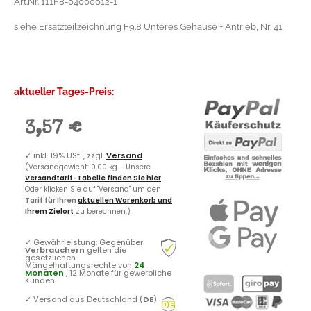
Art.Nr. 111F8-04000012-1
siehe Ersatzteilzeichnung F9.8 Unteres Gehäuse + Antrieb, Nr. 41
aktueller Tages-Preis:
3,57 €
✓
inkl. 19% USt. , zzgl.
Versand
(Versandgewicht: 0,00 kg - Unsere
Versandtarif-Tabelle finden Sie hier
.
Oder klicken Sie auf "Versand" um den
Tarif für Ihren
aktuellen Warenkorb und
Ihrem Zielort
zu berechnen.)
✓
Gewährleistung: Gegenüber
Verbrauchern
gelten die
gesetzlichen
Mängelhaftungsrechte von
24
Monaten
, 12 Monate für gewerbliche
Kunden.
✓
Versand aus Deutschland (
DE
)