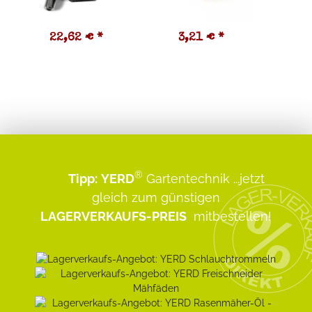
22,62 €
*
3,21 €
*
3
®
Tipp:
YERD
Gartentechnik
...jetzt
gleich zum günstigen
LAGERVERKAUFS-PREIS
mitbestellen!