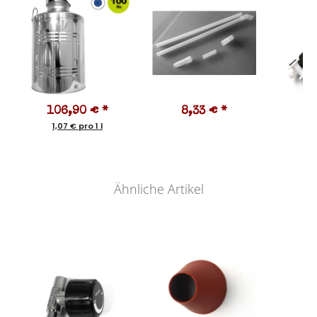
106,90 €
*
8,33 €
*
3
1,07 € pro 1 l
Ähnliche Artikel