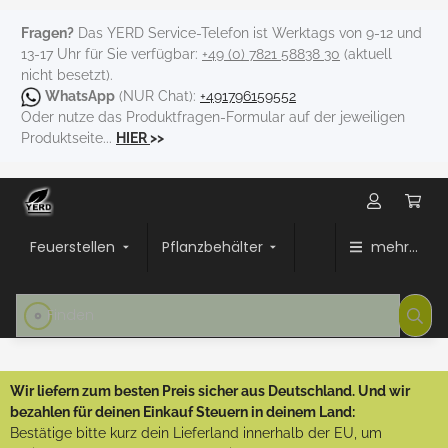
Fragen?
Das YERD Service-Telefon ist Werktags von 9-12 und
13-17 Uhr für Sie verfügbar:
+49 (0) 7821 58838 30
(aktuell
nicht besetzt).
WhatsApp
(NUR Chat):
+491796159552
Oder nutze das Produktfragen-Formular auf der jeweiligen
Produktseite...
HIER
>>
Feuerstellen
Pflanzbehälter
mehr...
Wir liefern zum besten Preis sicher aus Deutschland. Und wir
bezahlen für deinen Einkauf Steuern in deinem Land:
Bestätige bitte kurz dein Lieferland innerhalb der EU, um