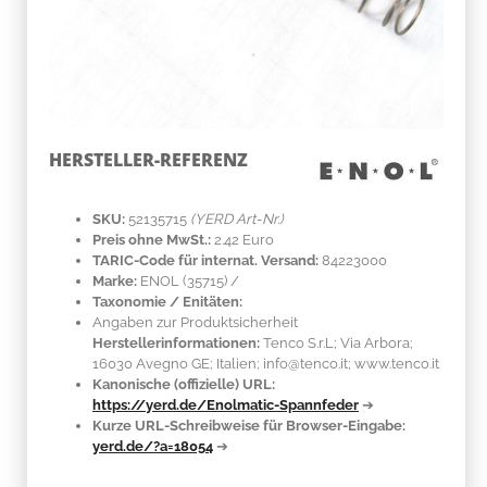
HERSTELLER-REFERENZ
SKU:
52135715
(YERD Art-Nr.)
Preis ohne MwSt.:
2.42 Euro
TARIC-Code für internat. Versand:
84223000
Marke:
ENOL
(35715)
/
Taxonomie / Enitäten:
Angaben zur Produktsicherheit
Herstellerinformationen:
Tenco S.r.L; Via Arbora;
16030 Avegno GE; Italien; info@tenco.it; www.tenco.it
Kanonische (offizielle) URL:
https://yerd.de/Enolmatic-Spannfeder
➔
Kurze URL-Schreibweise für Browser-Eingabe:
yerd.de/?a=18054
➔