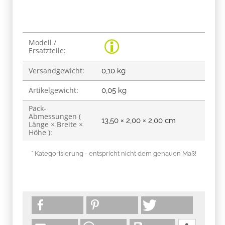
Produkteigenschaft
Wert
Modell /
Ersatzteile:
Versandgewicht:
0,10 kg
Artikelgewicht:
0,05
kg
Pack-
Abmessungen (
13,50 × 2,00 × 2,00 cm
Länge × Breite ×
Höhe ):
* Kategorisierung - entspricht nicht dem genauen Maß!