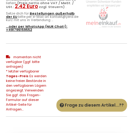
liefern
(Preis netto ohne VAT / MwSt. /
2.42 Euro
USt.:
zzgl. Steuern)
.
Setze dich für
Bestellungen außerhalb
der EU
bitte per e-Mail an kontakt@yerd.de
kurz mit uns in Verbindung ...
...oder per
WhatsApp
(NUR Chat!):
+491796159552
momentan nicht
verfügbar (ggf. bitte
anfragen)
* letzter verfügbarer
Tages-Preis
Es werden
keine freien Bestände in
den verfügbaren Lägern
angezeigt. Verwenden
Sie ggf. das Fragen-
Formular auf dieser
Artikel-Seite für
Frage zu diesem Artikel...??
Anfragen...