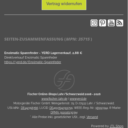
Vertrag widerrufen
SEITEN-ZUSAMMENFASSUNG (
MPN:
35715
)
Enolmatic Spannfeder - YERD Lagerverkauf, 2,88 €
Direktverkauf Enolmatic Spannfeder
https://yerd.de/Enolmatic-Spannfeder
Fischer Online-Shops Lahr/Schwarzwald 2008 -
2026
www.fischer-lahr.de
|
www.yerd.de
Motorgeräte Fischer GmbH; Weingartenstr. 79; D-77933 Lahr / Schwarzwald;
USt-IdNr.:
DE142358766
; LUCID:
DE4597642301795
; WEEE-Reg.-Nr.:
56993344
, ® Marke
DPMA 302016230744
* Alle Preise inkl. gesetzlicher USt., zzgl.
Versand
Powered by
JTL Shop