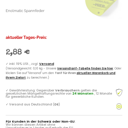
Enolmatic Spannfeder
aktueller Tages-Preis:
2,88 €
✓
inkl. 19% USt. , zzgl.
Versand
(Versandgewicht: 0,10 kg - Unsere
Versandtarif-Tabelle finden Sie hier
. Oder
klicken Sie auf "Versand" um den
Tarif für Ihren
aktuellen Warenkorb und
Ihrem Zielort
zu berechnen.)
✓
Gewährleistung: Gegenüber
Verbrauchern
gelten die
gesetzlichen Mängelhaftungsrechte von
24 Monaten
, 12 Monate
für gewerbliche Kunden.
✓
Versand aus Deutschland (
DE
)
Für Kunden in der Schweiz oder Non-EU:
Wir können diesen Artikel ohne
Umsatzsteuer in Länder außerhalb der EU