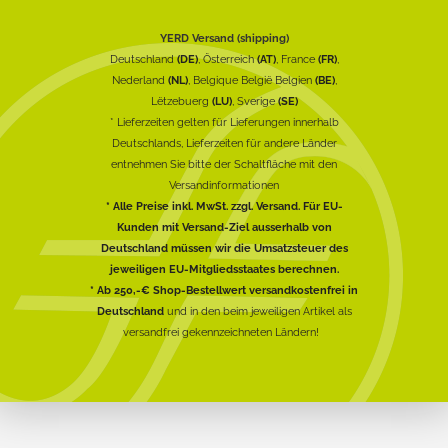
YERD Versand (shipping)
Deutschland
(DE)
, Österreich
(AT)
, France
(FR)
,
Nederland
(NL)
, Belgique België Belgien
(BE)
,
Lëtzebuerg
(LU)
, Sverige
(SE)
* Lieferzeiten gelten für Lieferungen innerhalb
Deutschlands, Lieferzeiten für andere Länder
entnehmen Sie bitte der Schaltfläche mit den
Versandinformationen
* Alle Preise inkl. MwSt. zzgl. Versand. Für EU-
Kunden mit Versand-Ziel ausserhalb von
Deutschland müssen wir die Umsatzsteuer des
jeweiligen EU-Mitgliedsstaates berechnen.
* Ab 250,-€ Shop-Bestellwert versandkostenfrei in
Deutschland
und in den beim jeweiligen Artikel als
versandfrei gekennzeichneten Ländern!