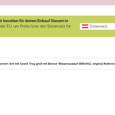
r bezahlen für deinen Einkauf Steuern in
b der EU, um Preise bzw. den Steuersatz für
Österreich
nnen-Set mit Granit Trog groß mit Bronze Wasserauslauf (88876G), original Rottene