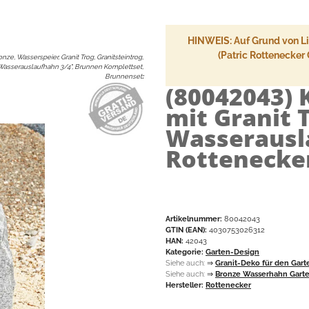
HINWEIS: Auf Grund von Lie
(Patric Rottenecker
nze, Wasserspeier, Granit Trog, Granitsteintrog,
Wasserauslaufhahn 3/4", Brunnen Komplettset,
Brunnenset
:
(80042043)
mit Granit 
Wasserausla
Rottenecke
Artikelnummer:
80042043
GTIN (EAN):
4030753026312
HAN:
42043
Kategorie:
Garten-Design
Siehe auch:
⇒
Granit-Deko für den Gart
Siehe auch:
⇒
Bronze Wasserhahn Gart
Hersteller:
Rottenecker