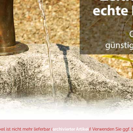
l ist nicht mehr lieferbar (
archivierter Artikel
)! Verwenden Sie ggf. b