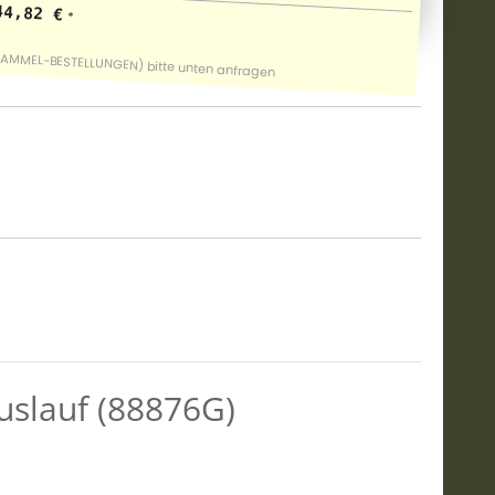
44,82 €
*
uslauf (88876G)