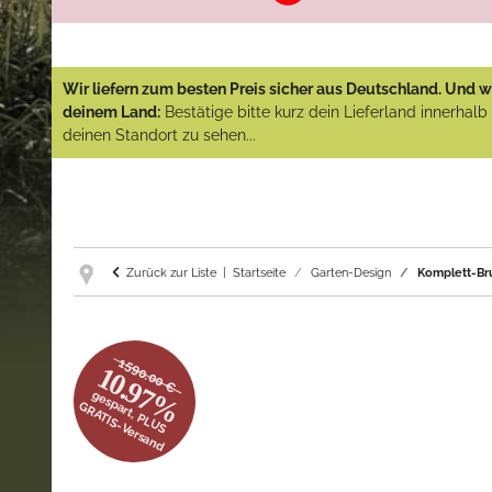
Wir liefern zum besten Preis sicher aus Deutschland. Und wi
deinem Land:
Bestätige bitte kurz dein Lieferland innerhal
deinen Standort zu sehen...
Zurück zur Liste
Startseite
Garten-Design
Komplett-Bru
1590.00 €
10.97%
gespart, PLUS
GRATIS-Versand