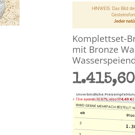
HINWEIS: Das Bild de
Gesteinsfor
Jeder natür
Komplettset-B
mit Bronze Wa
Wasserspeien
1.415,60
Unverbindliche Preisempfehlung
✓
(Sie sparen
10.97%
, also
174,40 €
)
ab
Stüc
2
1.3
3