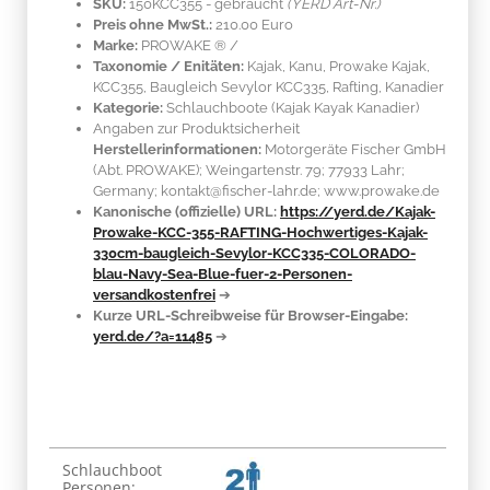
SKU:
150KCC355 - gebraucht
(YERD Art-Nr.)
Preis ohne MwSt.:
210.00 Euro
Marke:
PROWAKE ®
/
Taxonomie / Enitäten:
Kajak, Kanu, Prowake Kajak,
KCC355, Baugleich Sevylor KCC335, Rafting, Kanadier
Kategorie:
Schlauchboote (Kajak Kayak Kanadier)
Angaben zur Produktsicherheit
Herstellerinformationen:
Motorgeräte Fischer GmbH
(Abt. PROWAKE); Weingartenstr. 79; 77933 Lahr;
Germany; kontakt@fischer-lahr.de; www.prowake.de
Kanonische (offizielle) URL:
https://yerd.de/Kajak-
Prowake-KCC-355-RAFTING-Hochwertiges-Kajak-
330cm-baugleich-Sevylor-KCC335-COLORADO-
blau-Navy-Sea-Blue-fuer-2-Personen-
versandkostenfrei
➔
Kurze URL-Schreibweise für Browser-Eingabe:
yerd.de/?a=11485
➔
Produkteigenschaft
Wert
Schlauchboot
Personen: