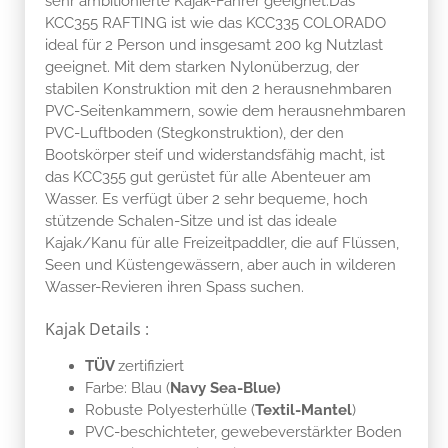
sehr ambitionierte Kajak-Fahrer geeignet.Das
KCC355 RAFTING ist wie das KCC335 COLORADO
ideal für 2 Person und insgesamt 200 kg Nutzlast
geeignet. Mit dem starken Nylonüberzug, der
stabilen Konstruktion mit den 2 herausnehmbaren
PVC-Seitenkammern, sowie dem herausnehmbaren
PVC-Luftboden (Stegkonstruktion), der den
Bootskörper steif und widerstandsfähig macht, ist
das KCC355 gut gerüstet für alle Abenteuer am
Wasser. Es verfügt über 2 sehr bequeme, hoch
stützende Schalen-Sitze und ist das ideale
Kajak/Kanu für alle Freizeitpaddler, die auf Flüssen,
Seen und Küstengewässern, aber auch in wilderen
Wasser-Revieren ihren Spass suchen.
Kajak Details :
TÜV
zertifiziert
Farbe: Blau (
Navy Sea-Blue)
Robuste Polyesterhülle (
Textil-Mantel
)
PVC-beschichteter, gewebeverstärkter Boden