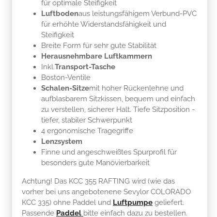
für optimale Steifigkeit
Luftboden
aus leistungsfähigem Verbund-PVC
für erhöhte Widerstandsfähigkeit und
Steifigkeit
Breite Form für sehr gute Stabilität
Herausnehmbare Luftkammern
Inkl.
Transport-Tasche
Boston-Ventile
Schalen-Sitze
mit hoher Rückenlehne und
aufblasbarem Sitzkissen, bequem und einfach
zu verstellen, sicherer Halt. Tiefe Sitzposition -
tiefer, stabiler Schwerpunkt
4 ergonomische Tragegriffe
Lenzsystem
Finne und angeschweißtes Spurprofil für
besonders gute Manövierbarkeit
Achtung! Das KCC 355 RAFTING wird (wie das
vorher bei uns angebotenene Sevylor COLORADO
KCC 335) ohne Paddel und
Luftpumpe
geliefert.
Passende
Paddel
bitte einfach dazu zu bestellen.