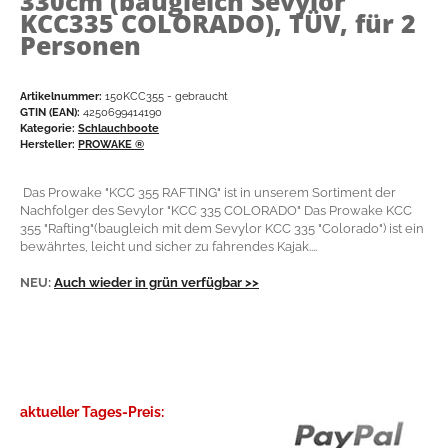
330cm (baugleich Sevylor
KCC335 COLORADO), TÜV, für 2
Personen
Artikelnummer:
150KCC355 - gebraucht
GTIN (EAN):
4250699414190
Kategorie:
Schlauchboote
Hersteller:
PROWAKE ®
Das Prowake "KCC 355 RAFTING" ist in unserem Sortiment der
Nachfolger des Sevylor "KCC 335 COLORADO" Das Prowake KCC
355 "Rafting"(baugleich mit dem Sevylor KCC 335 "Colorado") ist ein
bewährtes, leicht und sicher zu fahrendes Kajak....
NEU:
Auch wieder in
grün
verfügbar >>
aktueller Tages-Preis: