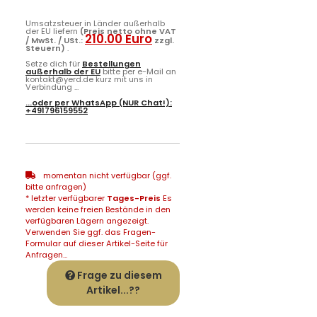
Umsatzsteuer in Länder außerhalb
der EU liefern
(Preis netto ohne VAT
210.00 Euro
/ MwSt. / USt.:
zzgl.
Steuern)
.
Setze dich für
Bestellungen
außerhalb der EU
bitte per e-Mail an
kontakt@yerd.de kurz mit uns in
Verbindung ...
...oder per
WhatsApp
(NUR Chat!):
+491796159552
momentan nicht verfügbar (ggf.
bitte anfragen)
* letzter verfügbarer
Tages-Preis
Es
werden keine freien Bestände in den
verfügbaren Lägern angezeigt.
Verwenden Sie ggf. das Fragen-
Formular auf dieser Artikel-Seite für
Anfragen...
Frage zu diesem
Artikel...??