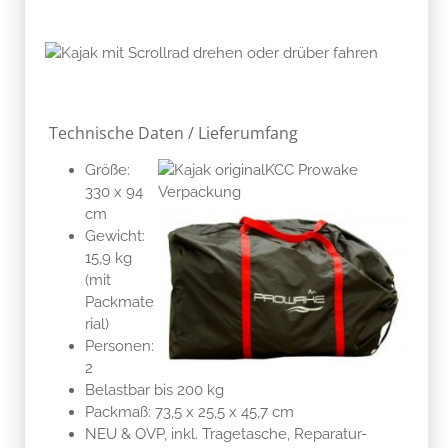
Technische Daten / Lieferumfang
Größe:
330 x 94
cm
Gewicht:
15,9 kg
(mit
Packmate
rial)
Personen:
2
Belastbar bis 200 kg
Packmaß: 73,5 x 25,5 x 45,7 cm
NEU & OVP, inkl. Tragetasche, Reparatur-