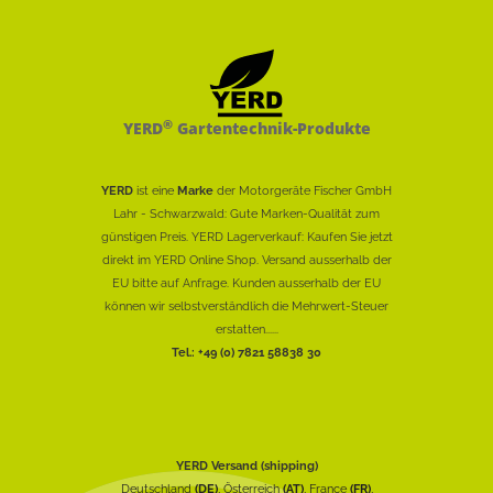
®
YERD
Gartentechnik-Produkte
YERD
ist eine
Marke
der Motorgeräte Fischer GmbH
Lahr - Schwarzwald: Gute Marken-Qualität zum
günstigen Preis. YERD Lagerverkauf: Kaufen Sie jetzt
direkt im YERD Online Shop. Versand ausserhalb der
EU bitte auf Anfrage. Kunden ausserhalb der EU
können wir selbstverständlich die Mehrwert-Steuer
erstatten......
Tel.: +49 (0) 7821 58838 30
YERD Versand (shipping)
Deutschland
(DE)
, Österreich
(AT)
, France
(FR)
,