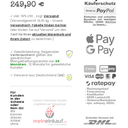
249,90 €
✓
inkl. 19% USt. , zzgl.
Versand
(Versandgewicht: 16,40 kg - Unsere
Versandtarif-Tabelle finden Sie hier
.
Oder klicken Sie auf "Versand" um den
Tarif für Ihren
aktuellen Warenkorb und
Ihrem Zielort
zu berechnen.)
✓
Gewährleistung: Gegenüber
Verbrauchern
gelten die
gesetzlichen
Mängelhaftungsrechte von
24
Monaten
, 12 Monate für gewerbliche
Kunden.
✓
Versand aus Deutschland (
DE
)
Für
Kunden
in der
Schweiz
oder
Non-EU:
Wir
können
diesen
Artikel
ohne