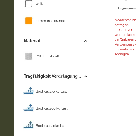
weiß
Tagespreis |
momentan nich
kommunal-orange
anfragen)
* letzter ver
werden keine 
verfügbaren L
Material
Verwenden Sie
Formular auf d
Anfragen...
PVC Kunststoff
Tragfähigkeit Verdrängung (+/-)
Boot ca. 170 kg Last
Boot ca. 200 kg Last
Boot ca. 250kg Last