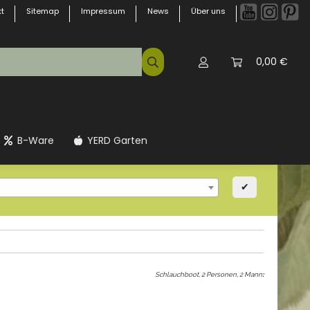
t
Sitemap
Impressum
News
Über uns
0,00 €
B-Ware
YERD Garten
✔
Schlauchboot, 2 Personen, 2 Mann
: