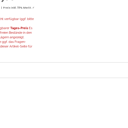
 Preis inkl. 19% MwSt. ✓
t verfügbar (ggf. bitte
fügbarer
Tages-Preis
Es
freien Bestände in den
ägern angezeigt.
 ggf. das Fragen-
ieser Artikel-Seite für