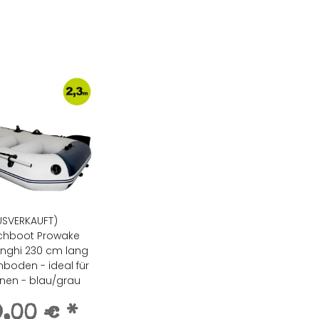
USVERKAUFT)
chboot Prowake
Dinghi 230 cm lang
nboden - ideal für
nen - blau/grau
9,00 €
*