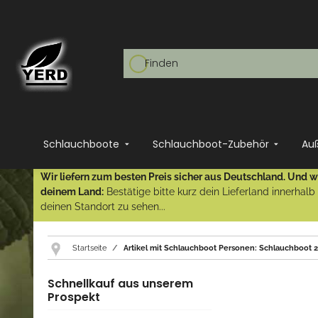
Schlauchboote
Schlauchboot-Zubehör
Au
Wir liefern zum besten Preis sicher aus Deutschland. Und wi
deinem Land:
Bestätige bitte kurz dein Lieferland innerhal
deinen Standort zu sehen...
Startseite
Artikel mit Schlauchboot Personen: Schlauchboot 
Schnellkauf aus unserem
Prospekt