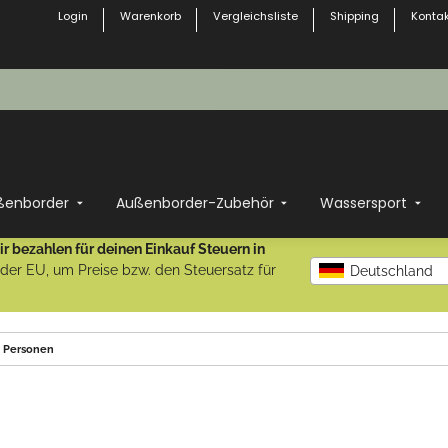
Login
Warenkorb
Vergleichsliste
Shipping
Kontak
ßenborder
Außenborder-Zubehör
Wassersport
r bezahlen für deinen Einkauf Steuern in
b der EU, um Preise bzw. den Steuersatz für
Deutschland
2 Personen