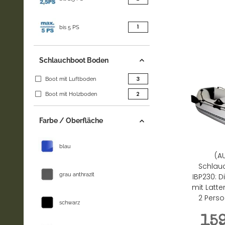
Artikel gefunden
1
bis 5 PS
Schlauchboot Boden
Artikel gefunden
3
Boot mit Luftboden
Artikel gefunden
2
Boot mit Holzboden
Farbe / Oberfläche
blau
(A
Schlau
grau anthrazit
IBP230: 
mit Latte
2 Perso
schwarz
15