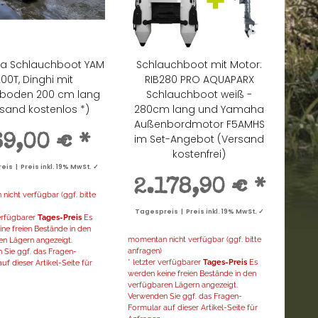
a Schlauchboot YAM
Schlauchboot mit Motor:
00T, Dinghi mit
RIB280 PRO AQUAPARX
nboden 200 cm lang
Schlauchboot weiß -
sand kostenlos *)
280cm lang und Yamaha
Außenbordmotor F5AMHS
im Set-Angebot (Versand
69,00 €
*
kostenfrei)
is | Preis inkl. 19% MwSt. ✓
2.178,90 €
*
icht verfügbar (ggf. bitte
Tagespreis | Preis inkl. 19% MwSt. ✓
verfügbarer
Tages-Preis
Es
ne freien Bestände in den
momentan nicht verfügbar (ggf. bitte
en Lägern angezeigt.
anfragen)
 Sie ggf. das Fragen-
* letzter verfügbarer
Tages-Preis
Es
uf dieser Artikel-Seite für
werden keine freien Bestände in den
verfügbaren Lägern angezeigt.
Verwenden Sie ggf. das Fragen-
Formular auf dieser Artikel-Seite für