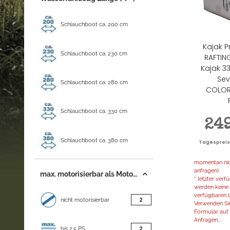
Schlauchboot ca. 200 cm
Kajak 
Schlauchboot ca. 230 cm
RAFTIN
Kajak 3
Sev
Schlauchboot ca. 280 cm
COLORA
Schlauchboot ca. 330 cm
24
Schlauchboot ca. 380 cm
Tagespreis |
momentan nich
anfragen)
max. motorisierbar als Motorschlauchboot
* letzter ver
werden keine 
verfügbaren L
Artikel gefunden
2
nicht motorisierbar
Verwenden Sie
Formular auf d
Anfragen...
Artikel gefunden
2
bis 2,5 PS