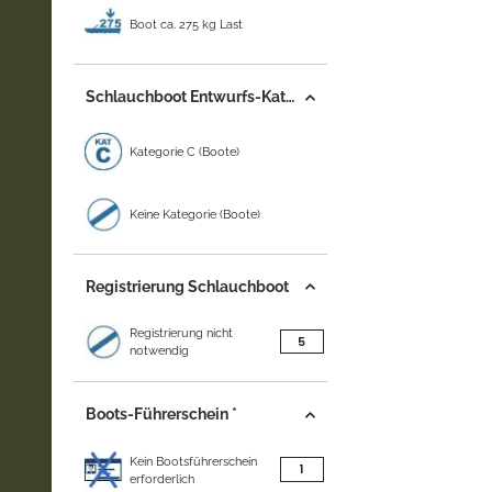
Boot ca. 275 kg Last
Schlauchboot Entwurfs-Kategorie
Kategorie C (Boote)
Keine Kategorie (Boote)
Registrierung Schlauchboot
Registrierung nicht
Artikel gefunden
5
notwendig
Boots-Führerschein *
Kein Bootsführerschein
Artikel gefunden
1
erforderlich