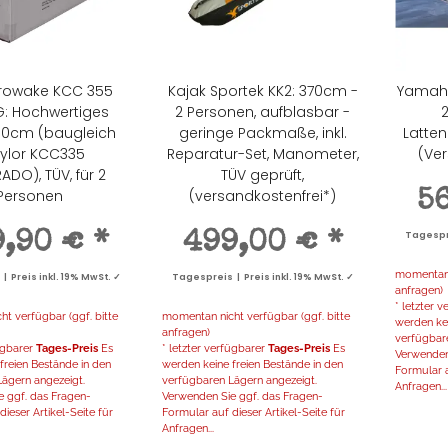
Prowake KCC 355
Kajak Sportek KK2: 370cm -
Yamah
G: Hochwertiges
2 Personen, aufblasbar -
2
30cm (baugleich
geringe Packmaße, inkl.
Latte
ylor KCC335
Reparatur-Set, Manometer,
(Ver
DO), TÜV, für 2
TÜV geprüft,
Personen
(versandkostenfrei*)
5
9,90 €
*
499,00 €
*
Tagespre
momentan n
 Preis inkl. 19% MwSt. ✓
Tagespreis | Preis inkl. 19% MwSt. ✓
anfragen)
* letzter 
t verfügbar (ggf. bitte
momentan nicht verfügbar (ggf. bitte
werden kei
anfragen)
verfügbar
fügbarer
Tages-Preis
Es
* letzter verfügbarer
Tages-Preis
Es
Verwenden
freien Bestände in den
werden keine freien Bestände in den
Formular a
ägern angezeigt.
verfügbaren Lägern angezeigt.
Anfragen...
 ggf. das Fragen-
Verwenden Sie ggf. das Fragen-
ieser Artikel-Seite für
Formular auf dieser Artikel-Seite für
Anfragen...