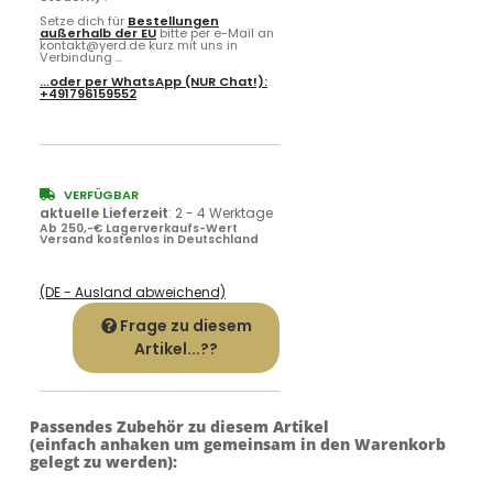
Setze dich für
Bestellungen
außerhalb der EU
bitte per e-Mail an
kontakt@yerd.de kurz mit uns in
Verbindung ...
...oder per
WhatsApp
(NUR Chat!):
+491796159552
VERFÜGBAR
aktuelle Lieferzeit
:
2 - 4 Werktage
Ab 250,-€ Lagerverkaufs-Wert
Versand kostenlos in Deutschland
(DE - Ausland abweichend)
Frage zu diesem
Artikel...??
Passendes Zubehör zu diesem Artikel
(einfach anhaken um gemeinsam in den Warenkorb
gelegt zu werden):