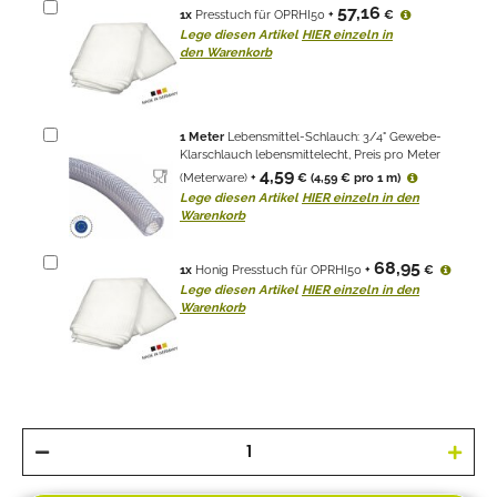
57,16
1
x
Presstuch für OPRHI50
+
€
Lege diesen Artikel
HIER einzeln in
den Warenkorb
1
Meter
Lebensmittel-Schlauch: 3/4" Gewebe-
Klarschlauch lebensmittelecht, Preis pro Meter
4,59
(Meterware)
+
€
(4,59 € pro 1 m)
Lege diesen Artikel
HIER einzeln in den
Warenkorb
68,95
1
x
Honig Presstuch für OPRHI50
+
€
Lege diesen Artikel
HIER einzeln in den
Warenkorb