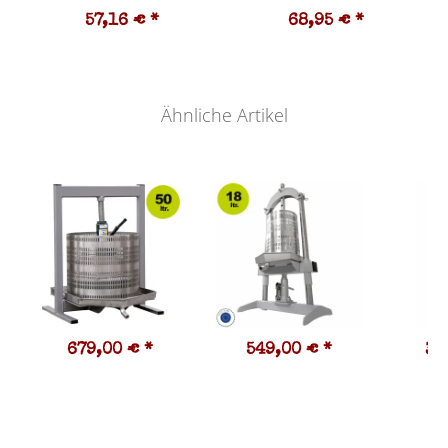
57,16 €
*
68,95 €
*
Ähnliche Artikel
679,00 €
*
549,00 €
*
32