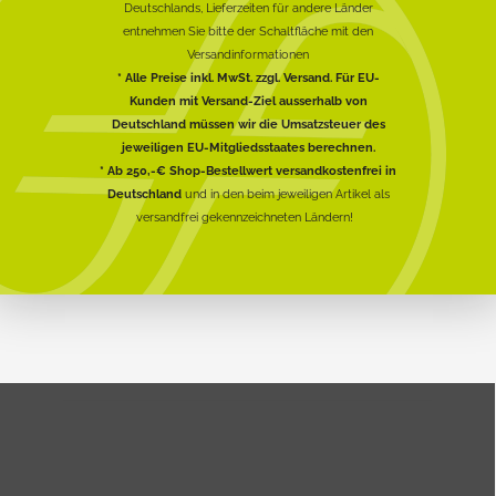
Deutschlands, Lieferzeiten für andere Länder
entnehmen Sie bitte der Schaltfläche mit den
Versandinformationen
* Alle Preise inkl. MwSt. zzgl. Versand. Für EU-
Kunden mit Versand-Ziel ausserhalb von
Deutschland müssen wir die Umsatzsteuer des
jeweiligen EU-Mitgliedsstaates berechnen.
* Ab 250,-€ Shop-Bestellwert versandkostenfrei in
Deutschland
und in den beim jeweiligen Artikel als
versandfrei gekennzeichneten Ländern!