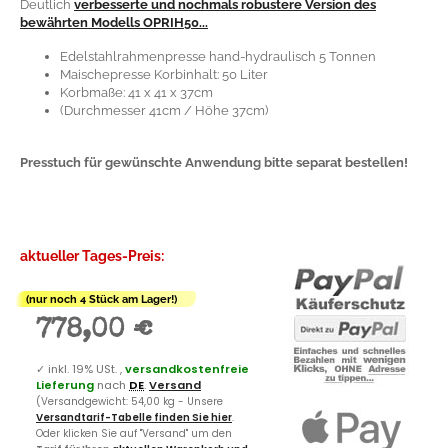
Deutlich
verbesserte und nochmals robustere Version des
bewährten Modells OPRIH50...
Edelstahlrahmenpresse hand-hydraulisch 5 Tonnen
Maischepresse Korbinhalt: 50 Liter
Korbmaße: 41 x 41 x 37cm
(Durchmesser 41cm / Höhe 37cm)
Presstuch für gewünschte Anwendung bitte separat bestellen!
aktueller Tages-Preis:
(nur noch 4 Stück am Lager!)
778,00 €
✓
inkl. 19% USt. ,
versandkostenfreie
Lieferung
nach
DE
.
Versand
(Versandgewicht: 54,00 kg - Unsere
Versandtarif-Tabelle finden Sie hier
.
Oder klicken Sie auf "Versand" um den