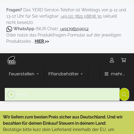
Fragen?
Das YERD Service-Telefon ist Werktags von 9-12 und
13-17 Uhr für Sie verfügbar:
+49 (0) 7821 58838 30
(aktuell
nicht besetzt).
WhatsApp
(NUR Chat):
+491796159552
Oder nutze das Produktfragen-Formular auf der jeweiligen
Produktseite...
HIER
>>
Feuerstellen
Pflanzbehälter
mehr...
Wir liefern zum besten Preis sicher aus Deutschland. Und wir
bezahlen für deinen Einkauf Steuern in deinem Land:
Bestätige bitte kurz dein Lieferland innerhalb der EU, um