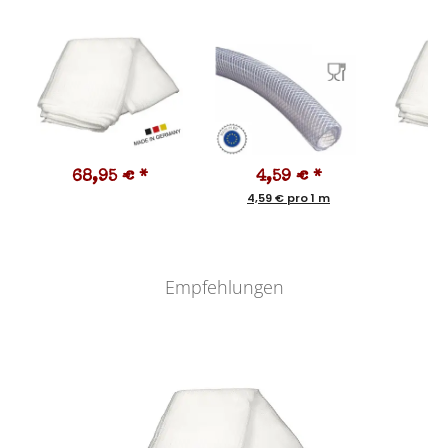
68,95 €
*
4,59 €
*
5
4,59 € pro 1 m
Empfehlungen