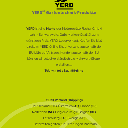
®
YERD
Gartentechnik-Produkte
YERD
ist eine
Marke
der Motorgeräte Fischer GmbH
Lahr - Schwarzwald: Gute Marken-Qualität zum
günstigen Preis. YERD Lagerverkauf: Kaufen Sie jetzt
direkt im YERD Online Shop. Versand ausserhalb der
EU bitte auf Anfrage. Kunden ausserhalb der EU
können wir selbstverständlich die Mehrwert-Steuer
erstatten......
Tel.: +49 (0) 7821 58838 30
YERD Versand (shipping)
Deutschland
(DE)
, Österreich
(AT)
, France
(FR)
,
Nederland
(NL)
, Belgique België Belgien
(BE)
,
Lëtzebuerg
(LU)
, Sverige
(SE)
* Lieferzeiten gelten für Lieferungen innerhalb