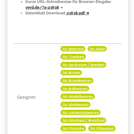
Kurze URL-Schreibweise für Browser-Eingabe:
yerd.de/?a=23638
➔
Datenblatt Download:
23638.pdf ➔
für Maische
für Äpfel
Produkteigenschaft
Wert
für Trauben
für Aprikosen / Marillen
für Birnen
für Brombeeren
für Erdbeeren
für Heidelbeeren
Geeignet:
für Himbeeren
für Johannisbeeren
für Kirschen / Weichsel
für Pfirsiche
für Pflaumen