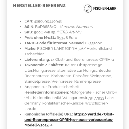
HERSTELLER-REFERENZ
EAN:
4250699440946
ASIN:
B0D66S81QL
(Amazon Nummer)
SKU:
500OPRIH51
(YERD Art-Nr.)
Preis ohne MwSt.:
653.78 Euro
TARIC-Code für internat. Versand:
84351000
Marke:
FISCHER-LAHR
(OPRIH50)
/ Herkunftsland
Tschechien
Lieferumfang:
1x Obst- und Beerenpresse OPRIH51
Taxonomie / Enitäten:
Kelter, Obstpresse 50
Liter,Honigpresse, alternative zur Honigschleuder,
Beerenpresse, Korbpresse, Entsafter, Weinpresse,
Spindelpresse, Weinpresse, Rahmenpresse
Angaben zur Produktsicherheit
Herstellerinformationen:
Motorgeräte Fischer GmbH
(Abt. Kellereitechnik); Weingartenstr.79; 77933 Lahr;
Germany; kontakt@fischer-lahr.de; www.fischer-
lahr.de
Kanonische (offizielle) URL:
https://yerd.de/Obst-
und-Beerenpresse-OPRIH51-neues-verbessertes-
Modell-v2024
➔