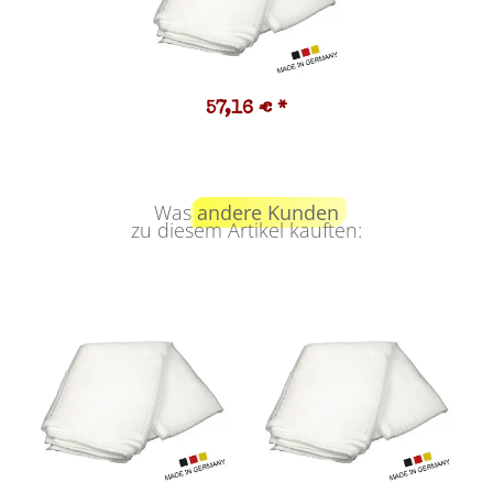
57,16 €
*
Was
andere Kunden
zu diesem Artikel kauften: