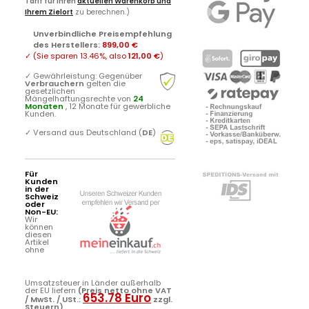
Tarif für Ihren
aktuellen Warenkorb und
Ihrem Zielort
zu berechnen.)
Unverbindliche Preisempfehlung
des Herstellers
:
899,00 €
✓
(Sie sparen
13.46%
, also
121,00 €
)
✓
Gewährleistung: Gegenüber
Verbrauchern
gelten die
gesetzlichen
Mängelhaftungsrechte von
24
Monaten
, 12 Monate für gewerbliche
Kunden.
✓
Versand aus Deutschland (
DE
)
Für
Kunden
in der
Schweiz
oder
Non-EU:
Wir
können
diesen
Artikel
ohne
Umsatzsteuer in Länder außerhalb
der EU liefern
(Preis netto ohne VAT
653.78 Euro
/ MwSt. / USt.:
zzgl.
Steuern)
.