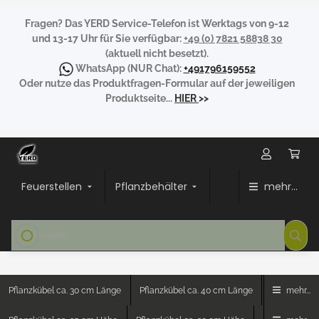
Fragen?
Das YERD Service-Telefon ist Werktags von 9-12
und 13-17 Uhr für Sie verfügbar:
+49 (0) 7821 58838 30
(aktuell nicht besetzt).
WhatsApp
(NUR Chat):
+491796159552
Oder nutze das Produktfragen-Formular auf der jeweiligen
Produktseite...
HIER
>>
Feuerstellen
Pflanzbehälter
mehr...
Pflanzkübel ca. 30 cm Länge
Pflanzkübel ca. 40 cm Länge
mehr...