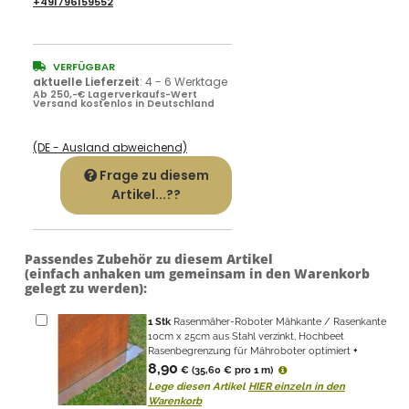
+491796159552
VERFÜGBAR
aktuelle Lieferzeit
:
4 - 6 Werktage
Ab 250,-€ Lagerverkaufs-Wert
Versand kostenlos in Deutschland
(DE - Ausland abweichend)
Frage zu diesem
Artikel...??
Passendes Zubehör zu diesem Artikel
(einfach anhaken um gemeinsam in den Warenkorb
gelegt zu werden):
1
Stk
Rasenmäher-Roboter Mähkante / Rasenkante
10cm x 25cm aus Stahl verzinkt, Hochbeet
Rasenbegrenzung für Mähroboter optimiert
+
8,90
€
(35,60 € pro 1 m)
Lege diesen Artikel
HIER einzeln in den
Warenkorb