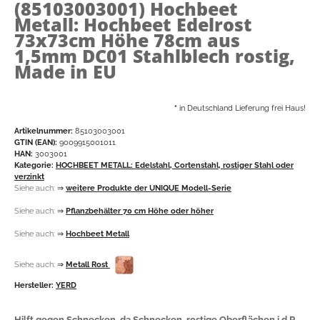
(85103003001)
Hochbeet
Metall: Hochbeet Edelrost
73x73cm Höhe 78cm aus
1,5mm DC01 Stahlblech rostig,
Made in EU
*
in Deutschland Lieferung frei Haus!
Artikelnummer:
85103003001
GTIN (EAN):
9009915001011
HAN:
3003001
Kategorie:
HOCHBEET METALL: Edelstahl, Cortenstahl, rostiger Stahl oder
verzinkt
Siehe auch:
⇒
weitere Produkte der UNIQUE Modell-Serie
Siehe auch:
⇒
Pflanzbehälter 70 cm Höhe oder höher
Siehe auch:
⇒
Hochbeet Metall
Siehe auch:
⇒
Metall Rost
Hersteller:
YERD
Hilft gegen Schnecken, da Schnecken rostige Oberflächen i.d.R.