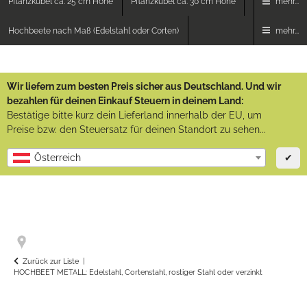
Pflanzkübel ca. 25 cm Höhe
Pflanzkübel ca. 30 cm Höhe
mehr...
Hochbeete nach Maß (Edelstahl oder Corten)
mehr...
Wir liefern zum besten Preis sicher aus Deutschland. Und wir
bezahlen für deinen Einkauf Steuern in deinem Land:
Bestätige bitte kurz dein Lieferland innerhalb der EU, um
Preise bzw. den Steuersatz für deinen Standort zu sehen...
✔
Österreich
Zurück zur Liste
HOCHBEET METALL: Edelstahl, Cortenstahl, rostiger Stahl oder verzinkt