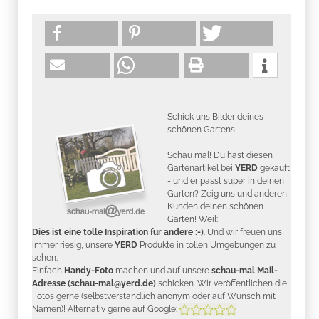
Schick uns Bilder deines
schönen Gartens!
Schau mal! Du hast diesen
Gartenartikel bei
YERD
gekauft
- und er passt super in deinen
Garten? Zeig uns und anderen
Kunden deinen schönen
Garten! Weil:
Dies ist eine tolle Inspiration für andere :-)
. Und wir freuen uns
immer riesig, unsere
YERD
Produkte in tollen Umgebungen zu
sehen.
Einfach
Handy-Foto
machen und auf unsere
schau-mal Mail-
Adresse (schau-mal@yerd.de)
schicken. Wir veröffentlichen die
Fotos gerne (selbstverständlich anonym oder auf Wunsch mit
Namen)! Alternativ gerne auf Google: