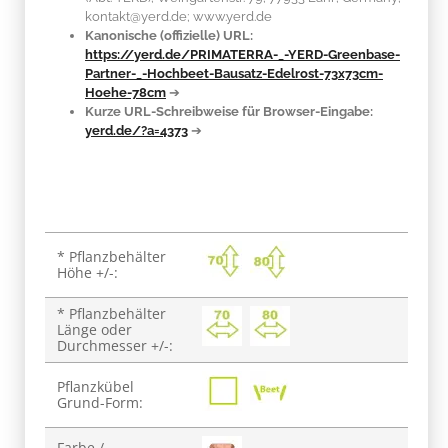
kontakt@yerd.de; www.yerd.de
Kanonische (offizielle) URL:
https://yerd.de/PRIMATERRA-_-YERD-Greenbase-
Partner-_-Hochbeet-Bausatz-Edelrost-73x73cm-
Hoehe-78cm
➔
Kurze URL-Schreibweise für Browser-Eingabe:
yerd.de/?a=4373
➔
Produkteigenschaft
Wert
* Pflanzbehälter
Höhe +/-:
* Pflanzbehälter
Länge oder
Durchmesser +/-:
Pflanzkübel
Grund-Form:
Farbe /