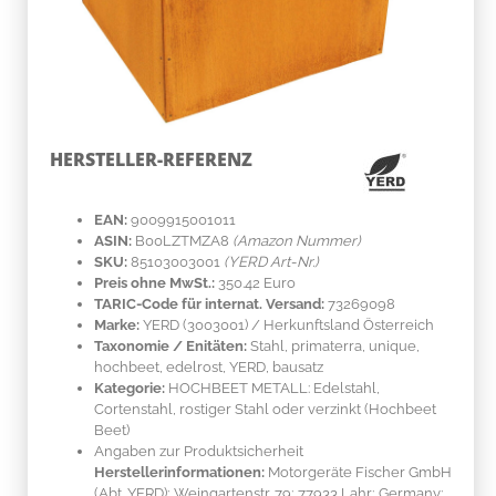
HERSTELLER-REFERENZ
EAN:
9009915001011
ASIN:
B00LZTMZA8
(Amazon Nummer)
SKU:
85103003001
(YERD Art-Nr.)
Preis ohne MwSt.:
350.42 Euro
TARIC-Code für internat. Versand:
73269098
Marke:
YERD
(3003001)
/ Herkunftsland
Österreich
Taxonomie / Enitäten:
Stahl
, primaterra, unique,
hochbeet, edelrost, YERD, bausatz
Kategorie:
HOCHBEET METALL: Edelstahl,
Cortenstahl, rostiger Stahl oder verzinkt (Hochbeet
Beet)
Angaben zur Produktsicherheit
Herstellerinformationen:
Motorgeräte Fischer GmbH
(Abt. YERD); Weingartenstr. 79; 77933 Lahr; Germany;