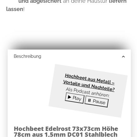
und abgesichert
an deine Haustür
liefern
lassen
!
Beschreibung
Hochbeet aus M
etall –
Vorteile und Nachteile?
Als Podcast anhören:
▶️ Play
⏸ Pause
Hochbeet Edelrost 73x73cm Höhe
78cm aus 1,5mm DC01 Stahlblech