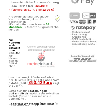
Unverbindliche Preisempfehlung
des Herstellers
:
439,00 €
✓
(Sie sparen
5.01%
, also
22,00 €
)
✓
Gewährleistung: Gegenüber
Verbrauchern
gelten die
gesetzlichen
Mängelhaftungsrechte von
24
Monaten
, 12 Monate für gewerbliche
Kunden.
Für
Kunden
in der
Schweiz
oder
Non-EU:
Wir
können
diesen
Artikel
ohne
Umsatzsteuer in Länder außerhalb
der EU liefern
(Preis netto ohne VAT
350.42 Euro
/ MwSt. / USt.:
zzgl.
Steuern)
.
Setze dich für
Bestellungen
außerhalb der EU
bitte per e-Mail an
kontakt@yerd.de kurz mit uns in
Verbindung ...
...oder per
WhatsApp
(NUR Chat!):