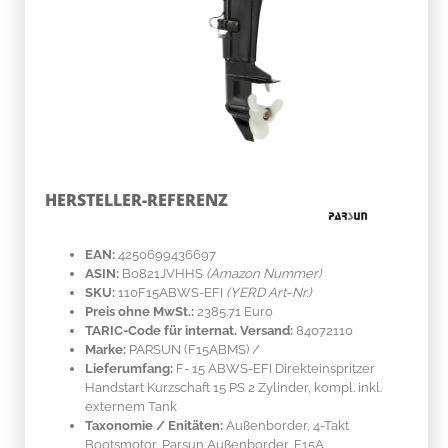
HERSTELLER-REFERENZ
EAN:
4250699436697
ASIN:
B0821JVHHS
(Amazon Nummer)
SKU:
110F15ABWS-EFI
(YERD Art-Nr.)
Preis ohne MwSt.:
2385.71 Euro
TARIC-Code für internat. Versand:
84072110
Marke:
PARSUN
(F15ABMS)
/
Lieferumfang:
F- 15 ABWS-EFI Direkteinspritzer
Handstart Kurzschaft 15 PS 2 Zylinder, kompl. inkl.
externem Tank
Taxonomie / Enitäten:
Außenborder, 4-Takt
Bootsmotor, Parsun Außenborder, F15A