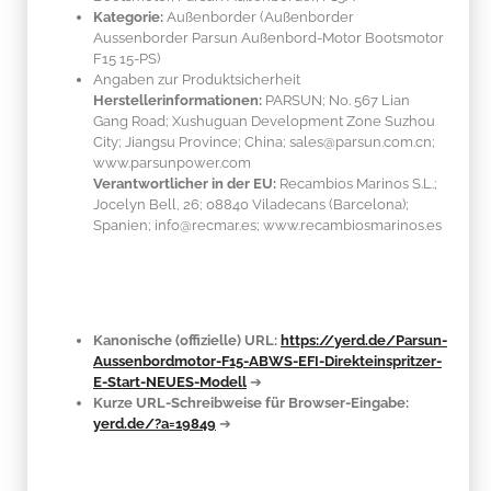
Kategorie:
Außenborder (Außenborder
Aussenborder Parsun Außenbord-Motor Bootsmotor
F15 15-PS)
Angaben zur Produktsicherheit
Herstellerinformationen:
PARSUN; No. 567 Lian
Gang Road; Xushuguan Development Zone Suzhou
City; Jiangsu Province; China; sales@parsun.com.cn;
www.parsunpower.com
Verantwortlicher in der EU:
Recambios Marinos S.L.;
Jocelyn Bell, 26; 08840 Viladecans (Barcelona);
Spanien; info@recmar.es; www.recambiosmarinos.es
Kanonische (offizielle) URL:
https://yerd.de/Parsun-
Aussenbordmotor-F15-ABWS-EFI-Direkteinspritzer-
E-Start-NEUES-Modell
➔
Kurze URL-Schreibweise für Browser-Eingabe:
yerd.de/?a=19849
➔