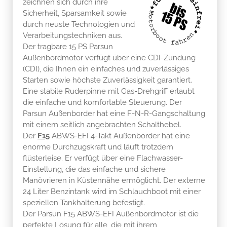
zeichnen sich durch ihre
Sicherheit, Sparsamkeit sowie
durch neuste Technologien und
Verarbeitungstechniken aus.
Der tragbare 15 PS Parsun
Außenbordmotor verfügt über eine CDI-Zündung
(CDI), die Ihnen ein einfaches und zuverlässiges
Starten sowie höchste Zuverlässigkeit garantiert.
Eine stabile Ruderpinne mit Gas-Drehgriff erlaubt
die einfache und komfortable Steuerung. Der
Parsun Außenborder hat eine F-N-R-Gangschaltung
mit einem seitlich angebrachten Schalthebel.
Der
F15
ABWS-EFI 4-Takt Außenborder hat eine
enorme Durchzugskraft und läuft trotzdem
flüsterleise. Er verfügt über eine Flachwasser-
Einstellung, die das einfache und sichere
Manövrieren in Küstennähe ermöglicht. Der externe
24 Liter Benzintank wird im Schlauchboot mit einer
speziellen Tankhalterung befestigt.
Der Parsun F15 ABWS-EFI Außenbordmotor ist die
perfekte Lösung für alle, die mit ihrem