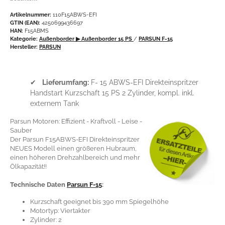
Artikelnummer:
110F15ABWS-EFI
GTIN (EAN):
4250699436697
HAN:
F15ABMS
Kategorie:
Außenborder
▶ Außenborder 15 PS
/
PARSUN F-15
Hersteller:
PARSUN
✔
Lieferumfang:
F- 15 ABWS-EFI Direkteinspritzer
Handstart Kurzschaft 15 PS 2 Zylinder, kompl. inkl.
externem Tank
Parsun Motoren: Effizient - Kraftvoll - Leise -
Sauber
Der Parsun F15ABWS-EFI Direkteinspritzer
NEUES Modell einen größeren Hubraum,
einen höheren Drehzahlbereich und mehr
Ölkapazität!!
Technische Daten
Parsun F-15
:
Kurzschaft geeignet bis 390 mm Spiegelhöhe
Motortyp: Viertakter
Zylinder: 2