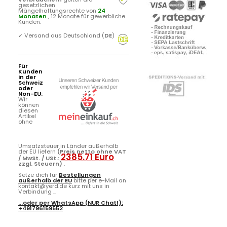
gesetzlichen
Mängelhaftungsrechte von
24
Monaten
, 12 Monate für gewerbliche
Kunden.
✓
Versand aus Deutschland (
DE
)
Für
Kunden
in der
Schweiz
oder
Non-EU:
Wir
können
diesen
Artikel
ohne
Umsatzsteuer in Länder außerhalb
der EU liefern
(Preis netto ohne VAT
2385.71 Euro
/ MwSt. / USt.:
zzgl. Steuern)
.
Setze dich für
Bestellungen
außerhalb der EU
bitte per e-Mail an
kontakt@yerd.de kurz mit uns in
Verbindung ...
...oder per
WhatsApp
(NUR Chat!):
+491796159552