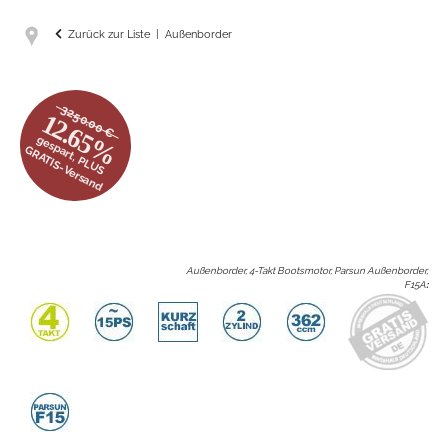
Zurück zur Liste
Außenborder
3250.00 €
12.65%
gespart, PLUS
GRATIS-Versand
Außenborder, 4-Takt Bootsmotor, Parsun Außenborder,
F15A
: