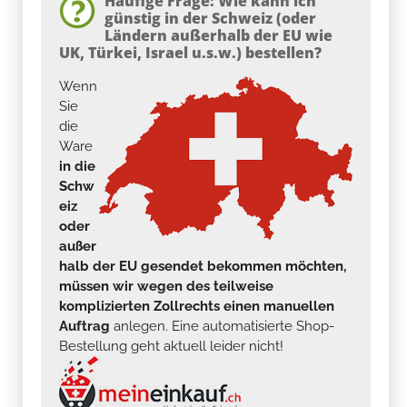
Häufige Frage: Wie kann ich
günstig in der Schweiz (oder
Ländern außerhalb der EU wie
UK, Türkei, Israel u.s.w.) bestellen?
Wenn
Sie
die
Ware
in die
Schw
eiz
oder
außer
halb der EU gesendet bekommen möchten,
müssen wir wegen des teilweise
komplizierten Zollrechts einen manuellen
Auftrag
anlegen. Eine automatisierte Shop-
Bestellung geht aktuell leider nicht!