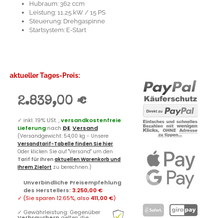
Hubraum: 362 ccm
Leistung: 11,25 kW / 15 PS
Steuerung: Drehgaspinne
Startsystem: E-Start
aktueller Tages-Preis:
2.839,00 €
✓
inkl. 19% USt. ,
versandkostenfreie
Lieferung
nach
DE
.
Versand
(Versandgewicht: 54,00 kg - Unsere
Versandtarif-Tabelle finden Sie hier
.
Oder klicken Sie auf "Versand" um den
Tarif für Ihren
aktuellen Warenkorb und
Ihrem Zielort
zu berechnen.)
Unverbindliche Preisempfehlung
des Herstellers
:
3.250,00 €
✓
(Sie sparen
12.65%
, also
411,00 €
)
✓
Gewährleistung: Gegenüber
Verbrauchern
gelten die