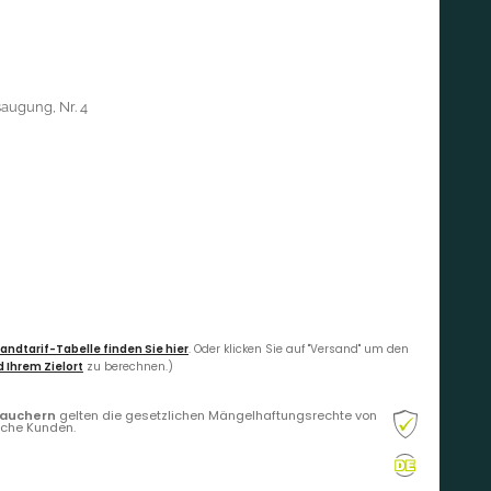
saugung, Nr. 4
andtarif-Tabelle finden Sie hier
. Oder klicken Sie auf "Versand" um den
 Ihrem Zielort
zu berechnen.)
rauchern
gelten die gesetzlichen Mängelhaftungsrechte von
liche Kunden.