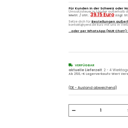
Für Kunden in der Schweiz oder N
Umsatzsteuer in Länder außerhalb de
39.15 Euro
MwSt. / USt.:
zzgl. S
Setze dich für
Bestellungen außerh
kontakt@yerd.de kurz mit uns in Verbi
...oder per
WhatsApp
(NUR Chat!)
VERFÜGBAR
aktuelle Lieferzeit
:
2 - 4 Werktag
Ab 250,-€ Lagerverkaufs-Wert Vers
(DE - Ausland abweichend)