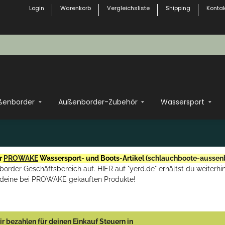
Login
Warenkorb
Vergleichsliste
Shipping
Kontak
ßenborder
Außenborder-Zubehör
Wassersport
r
PROWAKE
Wassersport- und Boots-Artikel (
schlauchboote-aussen
rder Geschäftsbereich auf. HIER auf "yerd.de" erhältst du weiterhin
deine bei PROWAKE gekauften Produkte!
r bezahlen für deinen Einkauf Steuern in