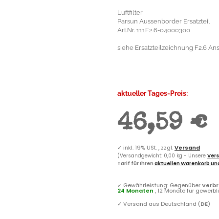
Luftfilter
Parsun Aussenborder Ersatzteil
Art.Nr. 111F2.6-04000300
siehe Ersatzteilzeichnung F2.6 An
aktueller Tages-Preis:
46,59 €
✓
inkl. 19% USt. , zzgl.
Versand
(Versandgewicht: 0,00 kg - Unsere
Vers
Tarif für Ihren
aktuellen Warenkorb und
✓
Gewährleistung: Gegenüber
Verb
24 Monaten
, 12 Monate für gewerb
✓
Versand aus Deutschland (
DE
)