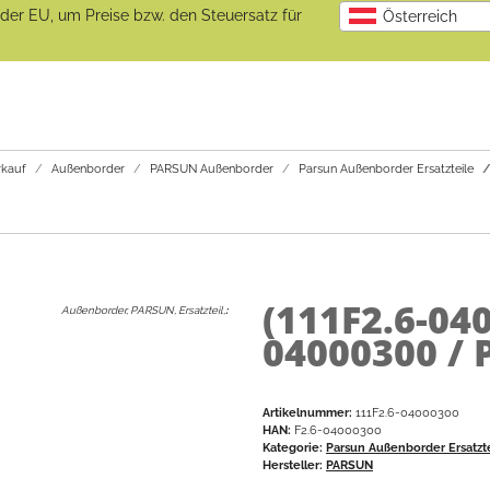
b der EU, um Preise bzw. den Steuersatz für
Österreich
kauf
Außenborder
PARSUN Außenborder
Parsun Außenborder Ersatzteile
(111F2.6-04
Außenborder, PARSUN, Ersatzteil,
:
04000300 / 
Artikelnummer:
111F2.6-04000300
HAN:
F2.6-04000300
Kategorie:
Parsun Außenborder Ersatzt
Hersteller:
PARSUN