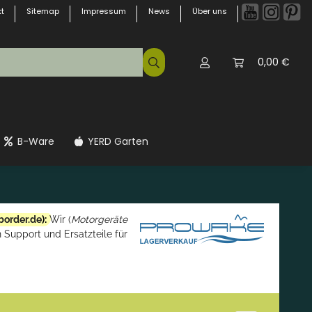
t
Sitemap
Impressum
News
Über uns
0,00 €
B-Ware
YERD Garten
border.de
):
Wir (
Motorgeräte
 Support und Ersatzteile für