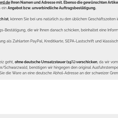
erd.de
Ihren Namen und Adresse mit. Ebenso die gewünschten Arti
s ein
Angebot bzw. unverbindliche Auftragsbestätigung.
h ist
, können Sie bei uns natürlich zu den üblichen Geschäftszeite
ags-Bestätigung, die wir Ihnen danach schicken, beinhaltet eine Info
lung als Zahlarten PayPal, Kreditkarte, SEPA-Lastschrift und klassi
eiz geht,
ohne deutsche Umsatzsteuer (19%) verschicken
, da wir vo
hr/Schwarzwald, benötigen wir hingegen den original Ausfuhrstempel 
n Sie die Ware an eine deutsche Abhol-Adresse an der schweizer Gren