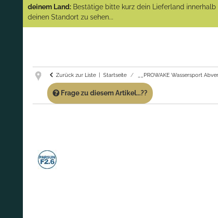
(Abverkauf)!
deinem Land:
Bestätige bitte kurz dein Lieferland innerhal
deinen Standort zu sehen...
GARANTIE UND SERVICE:
Du erhältst über
diese Seite weiterhin Support für PROWAKE
Artikel!
Fragen?
Ruf uns für Fragen zu PROWAKE
Artikeln einfach an!
Zurück zur Liste
Startseite
__PROWAKE Wassersport Abver
Frage zu diesem Artikel...??