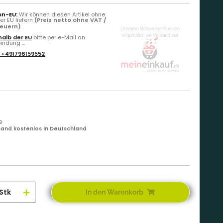
on-EU:
Wir können diesen Artikel ohne
r EU liefern
(Preis netto ohne VAT /
teuern)
.
alb der EU
bitte per e-Mail an
ndung ...
:
+491796159552
e
and kostenlos in Deutschland
Stk
In den Warenkorb