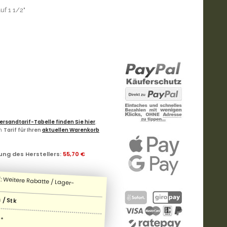
uf 1 1/2"
ersandtarif-Tabelle finden Sie hier
.
en
Tarif für Ihren
aktuellen Warenkorb
ung des Herstellers
:
55,70 €
 / Stk
*