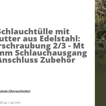
Schlauchtülle mit
ter aus Edelstahl:
schraubung 2/3 - Mt
 mm Schlauchausgang
Anschluss Zubehör
ewinde (Überwurfmutter)
NW 40 / 40 mm