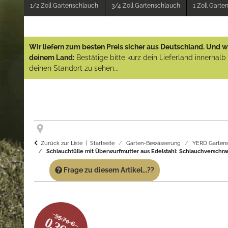
1/2 Zoll Gartenschlauch
3/4 Zoll Gartenschlauch
1 Zoll Gart
Wir liefern zum besten Preis sicher aus Deutschland. Und wi
deinem Land:
Bestätige bitte kurz dein Lieferland innerhal
deinen Standort zu sehen...
Zurück zur Liste
Startseite
Garten-Bewässerung
YERD Gartens
Schlauchtülle mit Überwurfmutter aus Edelstahl: Schlauchversch
Frage zu diesem Artikel...??
55.70 €