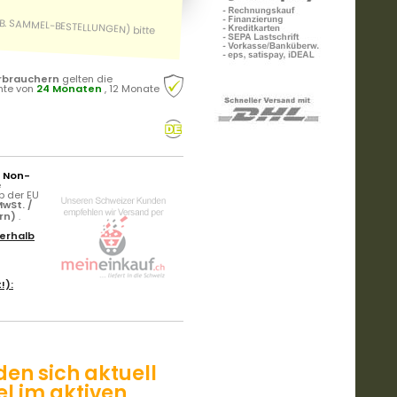
rbrauchern
gelten die
hte von
24 Monaten
, 12 Monate
r Non-
e
b der EU
wSt. /
ern)
.
erhalb
!):
den sich aktuell
el im aktiven