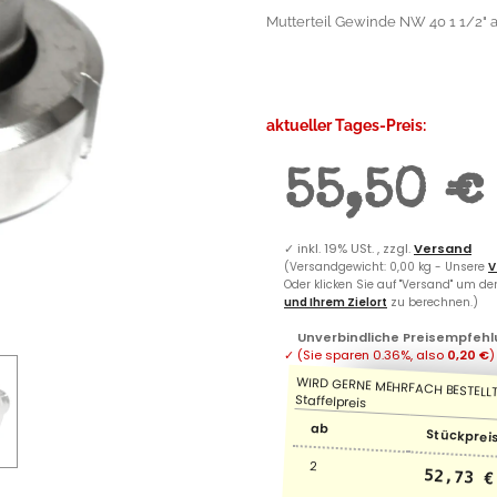
Mutterteil Gewinde NW 40 1 1/2" a
aktueller Tages-Preis:
55,50 €
✓
inkl. 19% USt. , zzgl.
Versand
(Versandgewicht: 0,00 kg - Unsere
V
Oder klicken Sie auf "Versand" um d
und Ihrem Zielort
zu berechnen.)
Unverbindliche Preisempfehl
✓
(Sie sparen
0.36%
, also
0,20 €
)
ab
Stückpreis
2
52,73 €