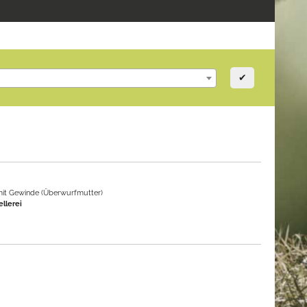
✔
it Gewinde (Überwurfmutter)
llerei