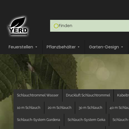
Feuerstellen
Pflanzbehälter
Garten-Design
Schlauchtrommel Wasser
Druckluft Schlauchtrommel
Kabelt
10 m Schlauch
20 m Schlauch
30 m Schlauch
40 m Schla
Schlauch-System Gardena
Schlauch-System Geka
Schlauch-