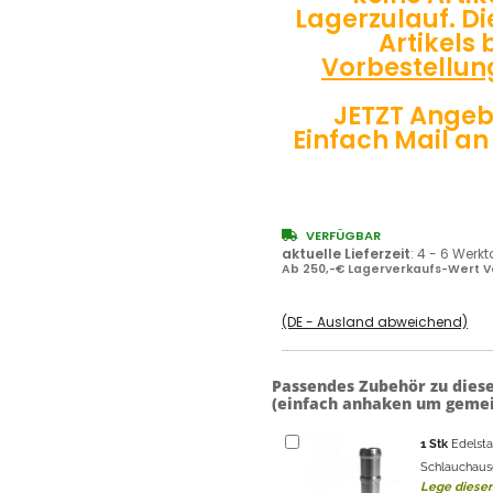
Lagerzulauf. Die
Artikels 
Vorbestellun
JETZT Angeb
Einfach Mail an
VERFÜGBAR
aktuelle Lieferzeit
:
4 - 6 Werk
Ab 250,-€ Lagerverkaufs-Wert V
(DE - Ausland abweichend)
Passendes Zubehör zu dies
(einfach anhaken um gemei
1
Stk
Edelst
Schlauchaus
Lege diesen