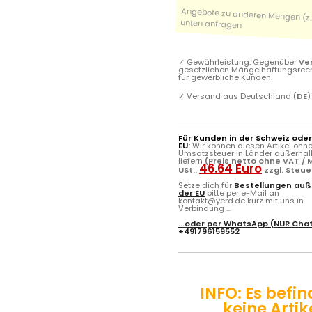
✓
Gewährleistung: Gegenüber
Ve
gesetzlichen Mängelhaftungsrec
für gewerbliche Kunden.
✓
Versand aus Deutschland (
DE
)
Für Kunden in der Schweiz ode
EU:
Wir können diesen Artikel ohn
Umsatzsteuer in Länder außerhal
liefern
(Preis netto ohne VAT / M
46.64 Euro
USt.:
zzgl. Steu
Setze dich für
Bestellungen auß
der EU
bitte per e-Mail an
kontakt@yerd.de kurz mit uns in
Verbindung ...
...oder per
WhatsApp
(NUR Chat
+491796159552
INFO: Es befin
keine Artik