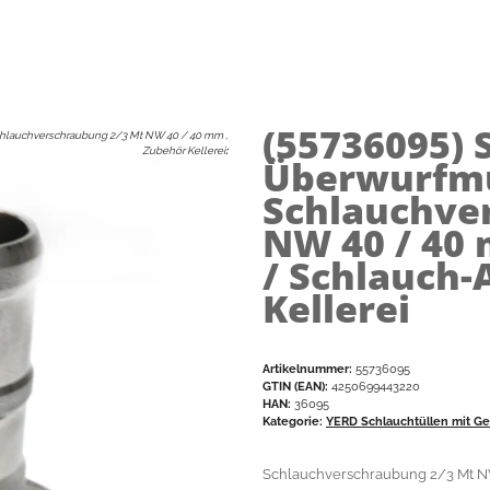
(55736095)
hlauchverschraubung 2/3 Mt NW 40 / 40 mm ,
Zubehör Kellerei
:
Überwurfmut
Schlauchver
NW 40 / 40
/ Schlauch-
Kellerei
Artikelnummer:
55736095
GTIN (EAN):
4250699443220
HAN:
36095
Kategorie:
YERD Schlauchtüllen mit G
Schlauchverschraubung 2/3 Mt 