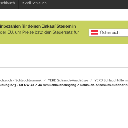
enschlauch
2 Zoll Schlauch
r bezahlen für deinen Einkauf Steuern in
b der EU, um Preise bzw. den Steuersatz für
Österreich
chlauch / Schlauchtrommel
YERD Schlauch-Anschlüsse
YERD Schlauchtüllen m
raubung 2/3 - Mt NW 40 / 40 mm Schlauchausgang / Schlauch-Anschluss Zubehör Ke