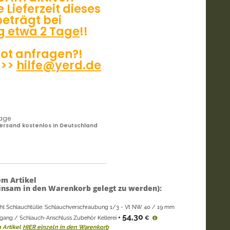
 Lieferzeit dieses
beträgt bei
g etwa 2 Tage
!!
ot anfragen?!
 >>
hilfe@yerd.de
tage
ersand kostenlos in Deutschland
em Artikel
nsam in den Warenkorb gelegt zu werden):
ahl Schlauchtülle: Schlauchverschraubung 1/3 - Vt NW 40 / 19 mm
54,30
gang / Schlauch-Anschluss Zubehör Kellerei
+
€
 Artikel
HIER einzeln in den Warenkorb