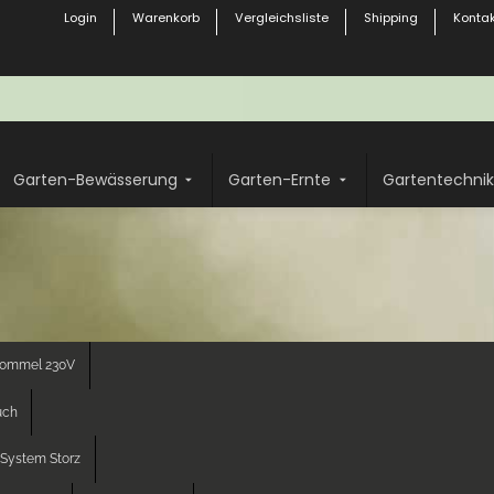
Login
Warenkorb
Vergleichsliste
Shipping
Kontak
Garten-Bewässerung
Garten-Ernte
Gartentechnik
rommel 230V
uch
System Storz