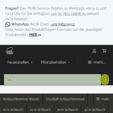
Fragen?
Das YERD Service-Telefon ist Werktags von 9-12 und
13-17 Uhr für Sie verfügbar:
+49 (0) 7821 58838 30
(aktuell
nicht besetzt).
WhatsApp
(NUR Chat):
+491796159552
Oder nutze das Produktfragen-Formular auf der jeweiligen
Produktseite...
HIER
>>
Feuerstellen
Pflanzbehälter
mehr...
Schlauchtrommel Wasser
Druckluft Schlauchtrommel
mehr...
10 m Schlauch
20 m Schlauch
30 m Schlauch
40 m Schlauch