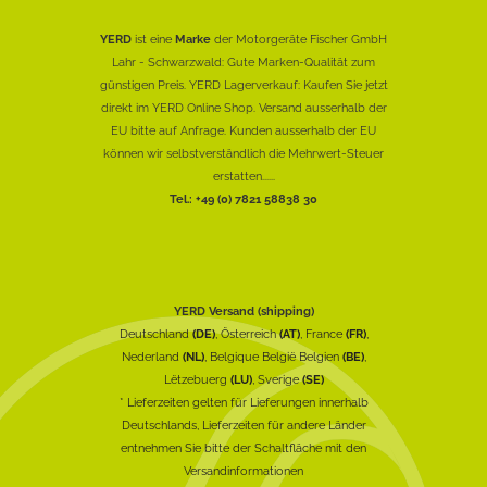
YERD
ist eine
Marke
der Motorgeräte Fischer GmbH
Lahr - Schwarzwald: Gute Marken-Qualität zum
günstigen Preis. YERD Lagerverkauf: Kaufen Sie jetzt
direkt im YERD Online Shop. Versand ausserhalb der
EU bitte auf Anfrage. Kunden ausserhalb der EU
können wir selbstverständlich die Mehrwert-Steuer
erstatten......
Tel.: +49 (0) 7821 58838 30
YERD Versand (shipping)
Deutschland
(DE)
, Österreich
(AT)
, France
(FR)
,
Nederland
(NL)
, Belgique België Belgien
(BE)
,
Lëtzebuerg
(LU)
, Sverige
(SE)
* Lieferzeiten gelten für Lieferungen innerhalb
Deutschlands, Lieferzeiten für andere Länder
entnehmen Sie bitte der Schaltfläche mit den
Versandinformationen