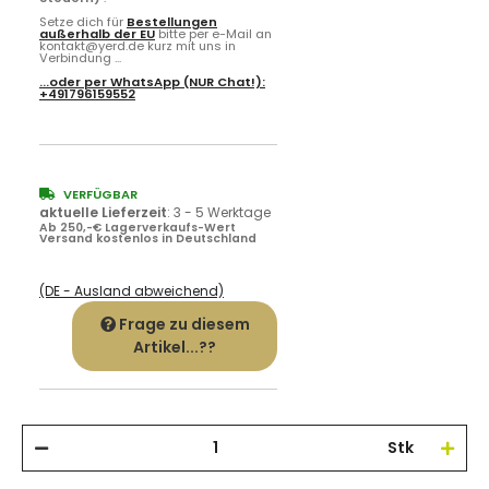
Setze dich für
Bestellungen
außerhalb der EU
bitte per e-Mail an
kontakt@yerd.de kurz mit uns in
Verbindung ...
...oder per
WhatsApp
(NUR Chat!):
+491796159552
VERFÜGBAR
aktuelle Lieferzeit
:
3 - 5 Werktage
Ab 250,-€ Lagerverkaufs-Wert
Versand kostenlos in Deutschland
(DE - Ausland abweichend)
Frage zu diesem
Artikel...??
Stk