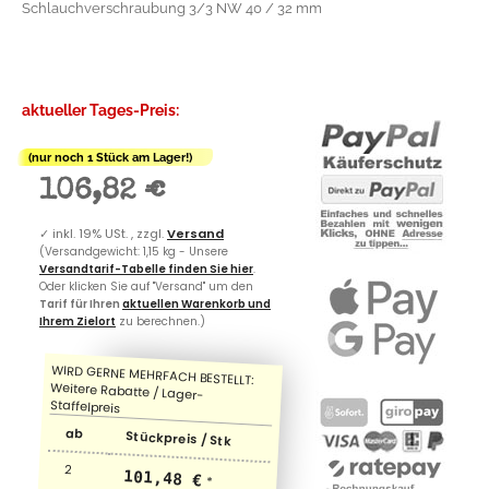
Schlauchverschraubung 3/3 NW 40 / 32 mm
aktueller Tages-Preis:
(nur noch 1 Stück am Lager!)
106,82 €
✓
inkl. 19% USt. , zzgl.
Versand
(Versandgewicht: 1,15 kg - Unsere
Versandtarif-Tabelle finden Sie hier
.
Oder klicken Sie auf "Versand" um den
Tarif für Ihren
aktuellen Warenkorb und
Ihrem Zielort
zu berechnen.)
ab
Stückpreis / Stk
2
101,48 €
*