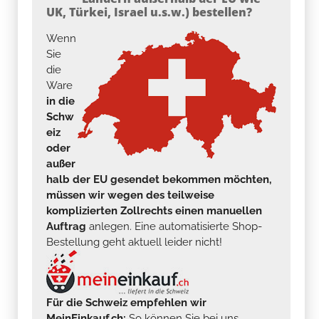
UK, Türkei, Israel u.s.w.) bestellen?
Wenn
Sie
die
Ware
in die
Schw
eiz
oder
außer
halb der EU gesendet bekommen möchten,
müssen wir wegen des teilweise
komplizierten Zollrechts einen manuellen
Auftrag
anlegen. Eine automatisierte Shop-
Bestellung geht aktuell leider nicht!
Für die Schweiz empfehlen wir
MeinEinkauf.ch:
So können Sie bei uns