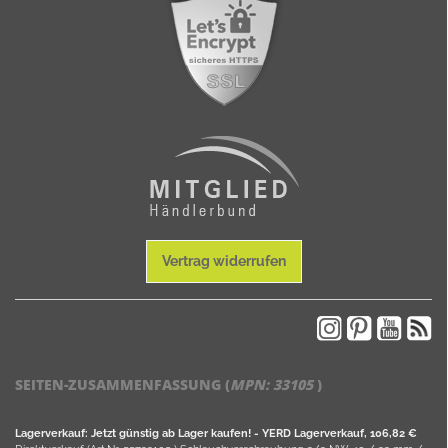
Vertrag widerrufen
SEITEN-ZUSAMMENFASSUNG (
MPN:
33105
)
Lagerverkauf: Jetzt günstig ab Lager kaufen! - YERD Lagerverkauf, 106,82 €