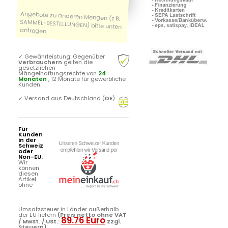
✓
Gewährleistung: Gegenüber
Verbrauchern
gelten die
gesetzlichen
Mängelhaftungsrechte von
24
Monaten
, 12 Monate für gewerbliche
Kunden.
✓
Versand aus Deutschland (
DE
)
Für
Kunden
in der
Schweiz
oder
Non-EU:
Wir
können
diesen
Artikel
ohne
Umsatzsteuer in Länder außerhalb
der EU liefern
(Preis netto ohne VAT
89.76 Euro
/ MwSt. / USt.:
zzgl.
Steuern)
.