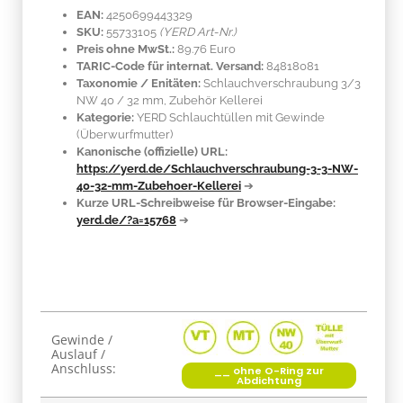
EAN:
4250699443329
SKU:
55733105
(YERD Art-Nr.)
Preis ohne MwSt.:
89.76 Euro
TARIC-Code für internat. Versand:
84818081
Taxonomie / Enitäten:
Schlauchverschraubung 3/3
NW 40 / 32 mm, Zubehör Kellerei
Kategorie:
YERD Schlauchtüllen mit Gewinde
(Überwurfmutter)
Kanonische (offizielle) URL:
https://yerd.de/Schlauchverschraubung-3-3-NW-
40-32-mm-Zubehoer-Kellerei
➔
Kurze URL-Schreibweise für Browser-Eingabe:
yerd.de/?a=15768
➔
Produkteigenschaft
Wert
Gewinde /
Auslauf /
Anschluss:
__ ohne O-Ring zur
Abdichtung