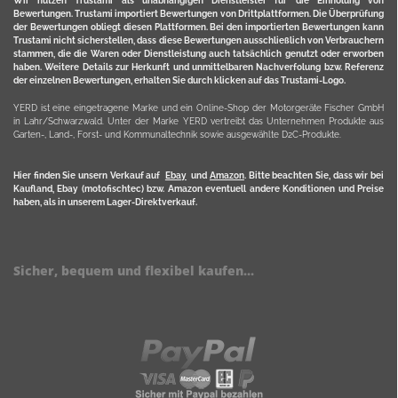
Wir nutzen Trustami als unabhängigen Dienstleister für die Einholung von
Bewertungen. Trustami importiert Bewertungen von Drittplattformen. Die Überprüfung
der Bewertungen obliegt diesen Plattformen. Bei den importierten Bewertungen kann
Trustami nicht sicherstellen, dass diese Bewertungen ausschließlich von Verbrauchern
stammen, die die Waren oder Dienstleistung auch tatsächlich genutzt oder erworben
haben. Weitere Details zur Herkunft und unmittelbaren Nachverfolung bzw. Referenz
der einzelnen Bewertungen, erhalten Sie durch klicken auf das Trustami-Logo.
YERD ist eine eingetragene Marke und ein Online-Shop der Motorgeräte Fischer GmbH
in Lahr/Schwarzwald. Unter der Marke YERD vertreibt das Unternehmen Produkte aus
Garten-, Land-, Forst- und Kommunaltechnik sowie ausgewählte D2C-Produkte.
Hier finden Sie unsern Verkauf auf
Ebay
und
Amazon
. Bitte beachten Sie, dass wir bei
Kaufland, Ebay (motofischtec) bzw. Amazon eventuell andere Konditionen und Preise
haben, als in unserem Lager-Direktverkauf.
Sicher, bequem und flexibel kaufen...