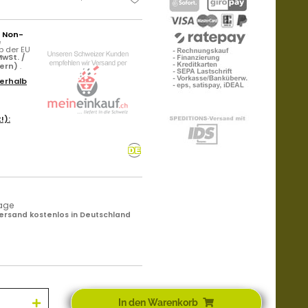
r Non-
e
b der EU
wSt. /
uern)
.
erhalb
!):
tage
ersand kostenlos in Deutschland
In den Warenkorb