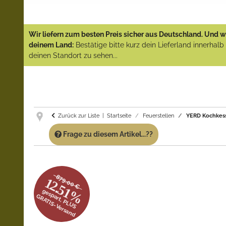
Wir liefern zum besten Preis sicher aus Deutschland. Und wi
deinem Land:
Bestätige bitte kurz dein Lieferland innerhal
deinen Standort zu sehen...
Zurück zur Liste
Startseite
Feuerstellen
YERD Kochkesse
Frage zu diesem Artikel...??
879.00 €
12.51%
gespart, PLUS
GRATIS-Versand