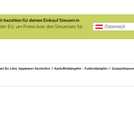
r bezahlen für deinen Einkauf Steuern in
b der EU, um Preise bzw. den Steuersatz für
Österreich
l 80 Liter, kippbarer Kochofen / Kartoffeldämpfer - Futterdämpfer / Gulaschkanone