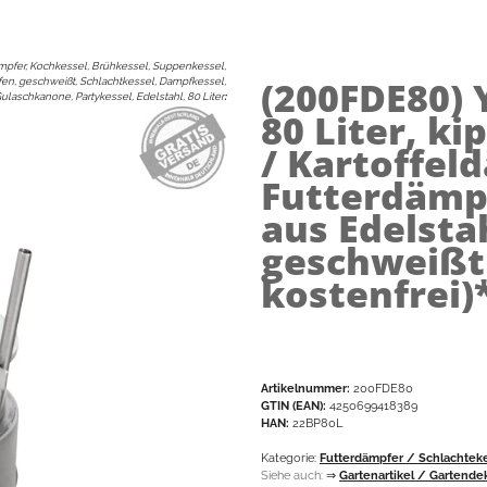
mpfer, Kochkessel, Brühkessel, Suppenkessel,
(200FDE80)
fen, geschweißt, Schlachtkessel, Dampfkessel,
ulaschkanone, Partykessel, Edelstahl, 80 Liter
:
80 Liter, k
/ Kartoffel
Futterdämp
aus Edelsta
geschweißt
kostenfrei)
Artikelnummer:
200FDE80
GTIN (EAN):
4250699418389
HAN:
22BP80L
Kategorie:
Futterdämpfer / Schlachtek
Siehe auch:
⇒
Gartenartikel / Gartende