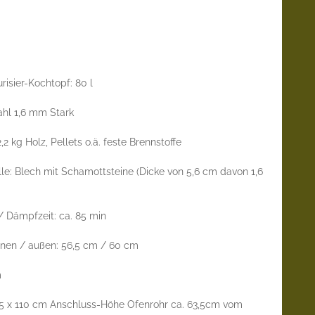
sier-Kochtopf: 80 l
hl 1,6 mm Stark
 kg Holz, Pellets o.ä. feste Brennstoffe
: Blech mit Schamottsteine (Dicke von 5,6 cm davon 1,6
 Dämpfzeit: ca. 85 min
en / außen: 56,5 cm / 60 cm
m
75 x 110 cm Anschluss-Höhe Ofenrohr ca. 63,5cm vom