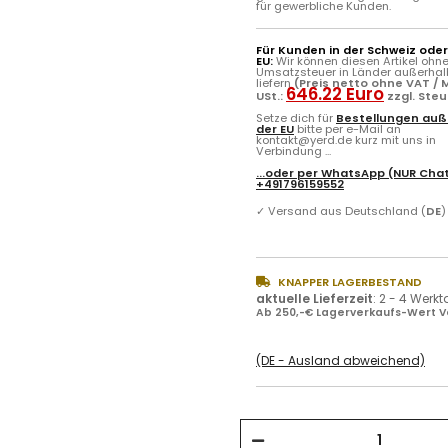
für gewerbliche Kunden.
Für Kunden in der Schweiz ode
EU:
Wir können diesen Artikel ohn
Umsatzsteuer in Länder außerhal
liefern
(Preis netto ohne VAT / M
646.22 Euro
USt.:
zzgl. Ste
Setze dich für
Bestellungen auß
der EU
bitte per e-Mail an
kontakt@yerd.de kurz mit uns in
Verbindung ...
...oder per
WhatsApp
(NUR Chat
+491796159552
✓
Versand aus Deutschland (
DE
)
KNAPPER LAGERBESTAND
aktuelle Lieferzeit
:
2 - 4 Werk
Ab 250,-€ Lagerverkaufs-Wert V
(DE - Ausland abweichend)