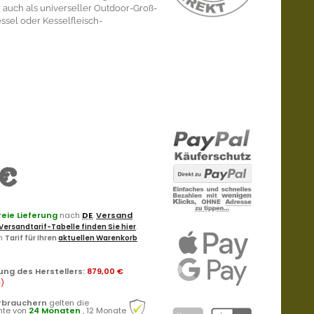
 auch als universeller Outdoor-Groß-
ssel oder Kesselfleisch-
€
eie Lieferung
nach
DE
.
Versand
Versandtarif-Tabelle finden Sie hier
.
en
Tarif für Ihren
aktuellen Warenkorb
ung des Herstellers
:
879,00 €
€
)
rbrauchern
gelten die
hte von
24 Monaten
, 12 Monate