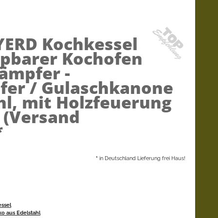
YERD Kochkessel
ippbarer Kochofen
dämpfer -
fer / Gulaschkanone
hl, mit Holzfeuerung
 (Versand
*
*
in Deutschland Lieferung frei Haus!
essel
ko aus Edelstahl