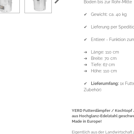
Boden bis zur Rohr-Mitte
✔ Gewicht: ca. 40 kg
✔ Lieferung per Speditio
✔ Entleer - Funktion zu
➔ Länge: 110 cm
➔ Breite: 70 cm
➔ Tiefe: 67 cm
➔ Höhe: 110 cm
✔
Lieferumfang:
1x Futt
Zubehör)
YERD Futterdämpfer / Kochtopf /
aus Hochglanz-Edelstahl geschwe
Made in Europe!
Eigentlich aus der Landwirtschaft z