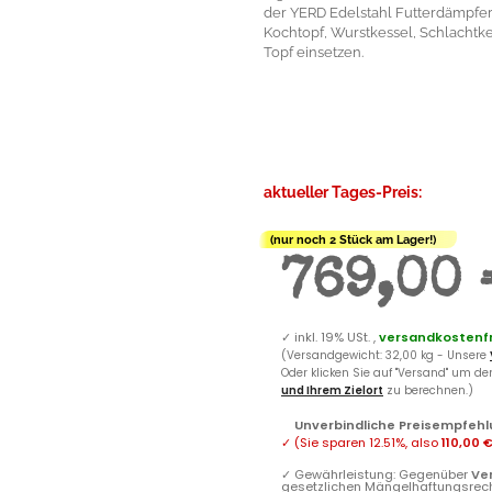
der YERD Edelstahl Futterdämpfer
Kochtopf, Wurstkessel, Schlachtke
Topf einsetzen.
aktueller Tages-Preis:
(nur noch 2 Stück am Lager!)
769,00 
✓
inkl. 19% USt. ,
versandkostenfr
(Versandgewicht: 32,00 kg - Unsere
Oder klicken Sie auf "Versand" um d
und Ihrem Zielort
zu berechnen.)
Unverbindliche Preisempfehl
✓
(Sie sparen
12.51%
, also
110,00 
✓
Gewährleistung: Gegenüber
Ve
gesetzlichen Mängelhaftungsrec