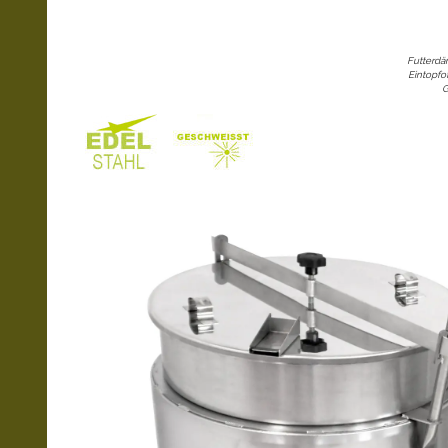
Futterdä
Eintopfo
G