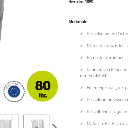
Hersteller:
YERD
Merkmale:
✔ Kesselvolumen Pasteuri
✔ Material: 100% Edelsta
✔ Brennstoffverbrauch: 2,2
✔ Rahmen von Feuerstelle
mm Edelstahl)
✔ Füllmenge: ca. 50 kg /
✔ Kesseldurchmesser inn
✔ Kesselhöhe: ca. 30 c
✔ Maße L x B x H: 70 x 