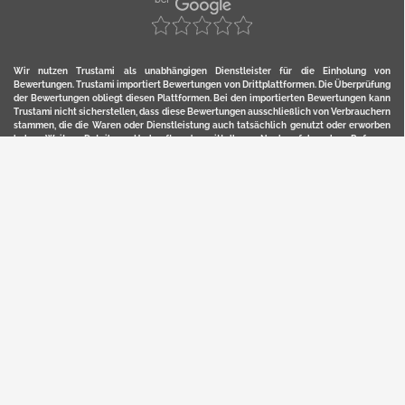
Wir nutzen Trustami als unabhängigen Dienstleister für die Einholung von
Bewertungen. Trustami importiert Bewertungen von Drittplattformen. Die Überprüfung
der Bewertungen obliegt diesen Plattformen. Bei den importierten Bewertungen kann
Trustami nicht sicherstellen, dass diese Bewertungen ausschließlich von Verbrauchern
stammen, die die Waren oder Dienstleistung auch tatsächlich genutzt oder erworben
haben. Weitere Details zur Herkunft und unmittelbaren Nachverfolung bzw. Referenz
der einzelnen Bewertungen, erhalten Sie durch klicken auf das Trustami-Logo.
YERD ist eine eingetragene Marke und ein Online-Shop der Motorgeräte Fischer GmbH
in Lahr/Schwarzwald. Unter der Marke YERD vertreibt das Unternehmen Produkte aus
Garten-, Land-, Forst- und Kommunaltechnik sowie ausgewählte D2C-Produkte.
Hier finden Sie unsern Verkauf auf
Ebay
und
Amazon
. Bitte beachten Sie, dass wir bei
Kaufland, Ebay (motofischtec) bzw. Amazon eventuell andere Konditionen und Preise
haben, als in unserem Lager-Direktverkauf.
Sicher, bequem und flexibel kaufen...