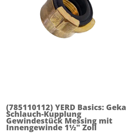
(785110112)
YERD Basics: Geka
Schlauch-Kupplung
Gewindestück Messing mit
Innengewinde 1½" Zoll