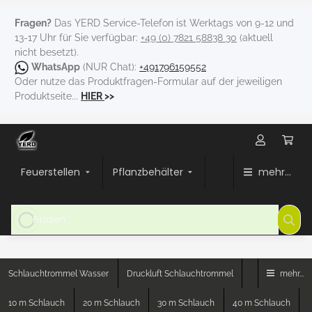
Fragen?
Das YERD Service-Telefon ist Werktags von 9-12 und
13-17 Uhr für Sie verfügbar:
+49 (0) 7821 58838 30
(aktuell
nicht besetzt).
WhatsApp
(NUR Chat):
+491796159552
Oder nutze das Produktfragen-Formular auf der jeweiligen
Produktseite...
HIER
>>
Feuerstellen
Pflanzbehälter
mehr...
Schlauchtrommel Wasser
Druckluft Schlauchtrommel
mehr...
10 m Schlauch
20 m Schlauch
30 m Schlauch
40 m Schlauch