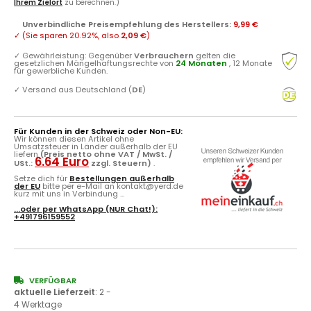
Ihrem Zielort
zu berechnen.)
Unverbindliche Preisempfehlung des Herstellers
:
9,99 €
✓
(Sie sparen
20.92%
, also
2,09 €
)
✓
Gewährleistung: Gegenüber
Verbrauchern
gelten die
gesetzlichen Mängelhaftungsrechte von
24 Monaten
, 12 Monate
für gewerbliche Kunden.
✓
Versand aus Deutschland (
DE
)
Für Kunden in der Schweiz oder Non-EU:
Wir können diesen Artikel ohne
Umsatzsteuer in Länder außerhalb der EU
liefern
(Preis netto ohne VAT / MwSt. /
6.64 Euro
USt.:
zzgl. Steuern)
.
Setze dich für
Bestellungen außerhalb
der EU
bitte per e-Mail an kontakt@yerd.de
kurz mit uns in Verbindung ...
...oder per
WhatsApp
(NUR Chat!):
+491796159552
VERFÜGBAR
aktuelle Lieferzeit
:
2 -
4 Werktage