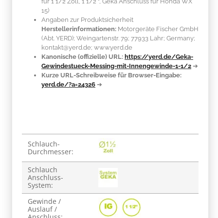
für 1 1/2 Zoll, 1 1/2 ", Geka Anschluss für Honda WX
15)
Angaben zur Produktsicherheit
Herstellerinformationen:
Motorgeräte Fischer GmbH
(Abt. YERD); Weingartenstr. 79; 77933 Lahr; Germany;
kontakt@yerd.de; www.yerd.de
Kanonische (offizielle) URL:
https://yerd.de/Geka-
Gewindestueck-Messing-mit-Innengewinde-1-1/2
➔
Kurze URL-Schreibweise für Browser-Eingabe:
yerd.de/?a=24326
➔
Produkteigenschaft
Wert
Schlauch-
Durchmesser:
Schlauch
Anschluss-
System:
Gewinde /
Auslauf /
Anschluss: