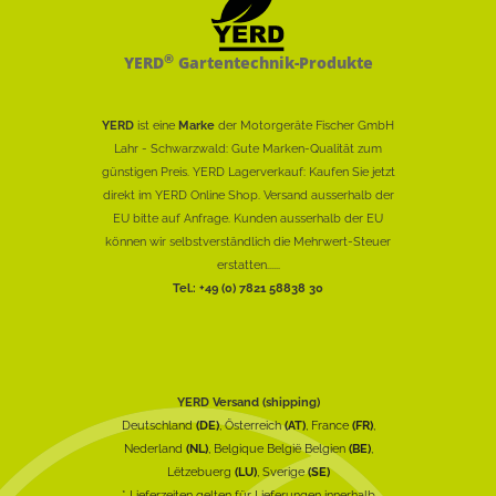
®
YERD
Gartentechnik-Produkte
YERD
ist eine
Marke
der Motorgeräte Fischer GmbH
Lahr - Schwarzwald: Gute Marken-Qualität zum
günstigen Preis. YERD Lagerverkauf: Kaufen Sie jetzt
direkt im YERD Online Shop. Versand ausserhalb der
EU bitte auf Anfrage. Kunden ausserhalb der EU
können wir selbstverständlich die Mehrwert-Steuer
erstatten......
Tel.: +49 (0) 7821 58838 30
YERD Versand (shipping)
Deutschland
(DE)
, Österreich
(AT)
, France
(FR)
,
Nederland
(NL)
, Belgique België Belgien
(BE)
,
Lëtzebuerg
(LU)
, Sverige
(SE)
* Lieferzeiten gelten für Lieferungen innerhalb