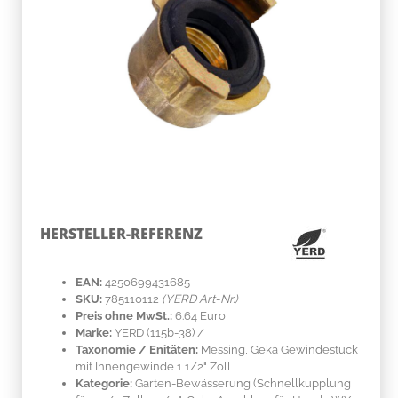
HERSTELLER-REFERENZ
EAN:
4250699431685
SKU:
785110112
(YERD Art-Nr.)
Preis ohne MwSt.:
6.64 Euro
Marke:
YERD
(115b-38)
/
Taxonomie / Enitäten:
Messing
, Geka Gewindestück
mit Innengewinde 1 1/2" Zoll
Kategorie:
Garten-Bewässerung (Schnellkupplung