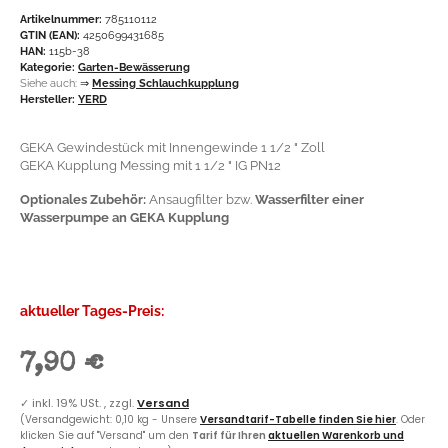
Artikelnummer:
785110112
GTIN (EAN):
4250699431685
HAN:
115b-38
Kategorie:
Garten-Bewässerung
Siehe auch:
⇒
Messing Schlauchkupplung
Hersteller:
YERD
GEKA Gewindestück mit Innengewinde 1 1/2 " Zoll
GEKA Kupplung Messing mit 1 1/2 " IG PN12
Optionales Zubehör:
Ansaugfilter bzw.
Wasserfilter einer
Wasserpumpe an GEKA Kupplung
aktueller Tages-Preis:
7,90 €
✓
inkl. 19% USt. , zzgl.
Versand
(Versandgewicht: 0,10 kg - Unsere
Versandtarif-Tabelle finden Sie hier
. Oder
klicken Sie auf "Versand" um den
Tarif für Ihren
aktuellen Warenkorb und