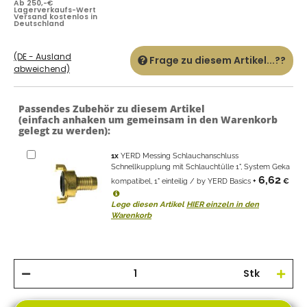
Ab 250,-€
Lagerverkaufs-Wert
Versand kostenlos in
Deutschland
(DE - Ausland
Frage zu diesem Artikel...??
abweichend)
Passendes Zubehör zu diesem Artikel
(einfach anhaken um gemeinsam in den Warenkorb
gelegt zu werden):
1
x
YERD Messing Schlauchanschluss
Schnellkupplung mit Schlauchtülle 1", System Geka
6,62
kompatibel, 1" einteilig / by YERD Basics
+
€
Lege diesen Artikel
HIER einzeln in den
Warenkorb
Stk