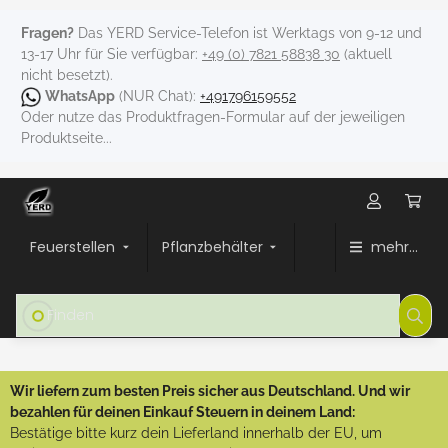
Fragen?
Das YERD Service-Telefon ist Werktags von 9-12 und
13-17 Uhr für Sie verfügbar:
+49 (0) 7821 58838 30
(aktuell
nicht besetzt).
WhatsApp
(NUR Chat):
+491796159552
Oder nutze das Produktfragen-Formular auf der jeweiligen
Produktseite...
Feuerstellen
Pflanzbehälter
mehr...
Wir liefern zum besten Preis sicher aus Deutschland. Und wir
bezahlen für deinen Einkauf Steuern in deinem Land:
Bestätige bitte kurz dein Lieferland innerhalb der EU, um