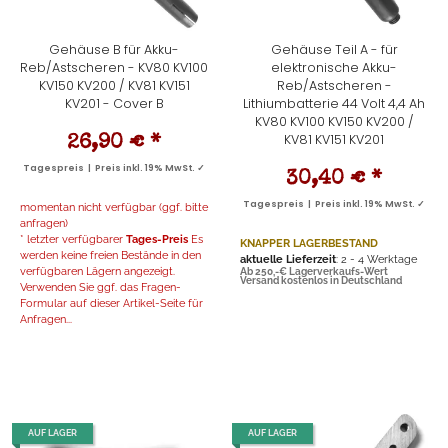
Gehäuse B für Akku-
Gehäuse Teil A - für
Reb/Astscheren - KV80 KV100
elektronische Akku-
KV150 KV200 / KV81 KV151
Reb/Astscheren -
KV201 - Cover B
Lithiumbatterie 44 Volt 4,4 Ah
KV80 KV100 KV150 KV200 /
KV81 KV151 KV201
26,90 €
*
Tagespreis | Preis inkl. 19% MwSt. ✓
30,40 €
*
Tagespreis | Preis inkl. 19% MwSt. ✓
momentan nicht verfügbar (ggf. bitte
anfragen)
* letzter verfügbarer
Tages-Preis
Es
KNAPPER LAGERBESTAND
werden keine freien Bestände in den
aktuelle Lieferzeit
: 2 - 4 Werktage
verfügbaren Lägern angezeigt.
Ab 250,-€ Lagerverkaufs-Wert
Versand kostenlos in Deutschland
Verwenden Sie ggf. das Fragen-
Formular auf dieser Artikel-Seite für
Anfragen...
AUF LAGER
AUF LAGER