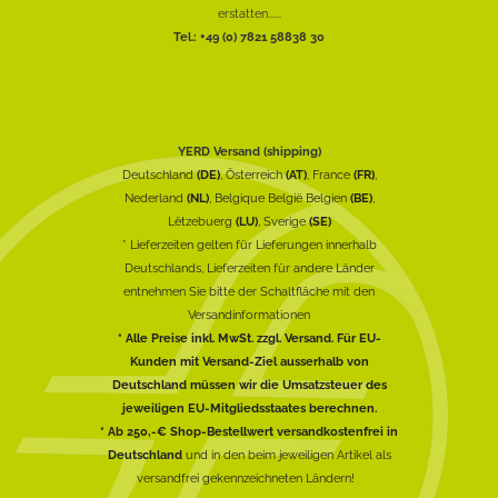
erstatten......
Tel.: +49 (0) 7821 58838 30
YERD Versand (shipping)
Deutschland
(DE)
, Österreich
(AT)
, France
(FR)
,
Nederland
(NL)
, Belgique België Belgien
(BE)
,
Lëtzebuerg
(LU)
, Sverige
(SE)
* Lieferzeiten gelten für Lieferungen innerhalb
Deutschlands, Lieferzeiten für andere Länder
entnehmen Sie bitte der Schaltfläche mit den
Versandinformationen
* Alle Preise inkl. MwSt. zzgl. Versand. Für EU-
Kunden mit Versand-Ziel ausserhalb von
Deutschland müssen wir die Umsatzsteuer des
jeweiligen EU-Mitgliedsstaates berechnen.
* Ab 250,-€ Shop-Bestellwert versandkostenfrei in
Deutschland
und in den beim jeweiligen Artikel als
versandfrei gekennzeichneten Ländern!