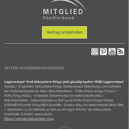
Vertrag widerrufen
SEITEN-ZUSAMMENFASSUNG
Lagerverkauf: Profi Akkuschere KV150 jetzt günstig kaufen YERD Lagerverkauf
Modell / Ersatzteile: Akkuschere KV150: Direktverkauf Öldichtung vom Getriebe
der Endlosschraube für Akku-Reb/Astscheren - KV80 KV100 KV150 KV200 /
KV81 KV151 KV201 - Ersatzteil: Steuermodul für elektronische Akku-
Reb/Astscheren - Lithiumbatterie 44 Volt 4,4 Ah KV80 KV100 KV150 KV200
KV80NB KV100NV KV150NB KV200NB - Zusatz-Akku für elektronische Akku-Reb
/ Astscheren, Li-Ion Batterie 44 Volt 4,4 Ah (193,6 Wh) für Vol (Akkuschere,
Ersatzteile, Zubehör, spare parts).
https://yerd.de/Akkuschere-V150