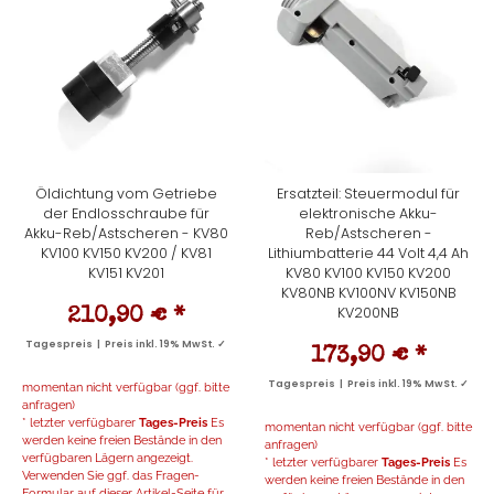
Öldichtung vom Getriebe
Ersatzteil: Steuermodul für
der Endlosschraube für
elektronische Akku-
Akku-Reb/Astscheren - KV80
Reb/Astscheren -
KV100 KV150 KV200 / KV81
Lithiumbatterie 44 Volt 4,4 Ah
KV151 KV201
KV80 KV100 KV150 KV200
KV80NB KV100NV KV150NB
KV200NB
210,90 €
*
Tagespreis | Preis inkl. 19% MwSt. ✓
173,90 €
*
Tagespreis | Preis inkl. 19% MwSt. ✓
momentan nicht verfügbar (ggf. bitte
anfragen)
* letzter verfügbarer
Tages-Preis
Es
momentan nicht verfügbar (ggf. bitte
werden keine freien Bestände in den
anfragen)
verfügbaren Lägern angezeigt.
* letzter verfügbarer
Tages-Preis
Es
Verwenden Sie ggf. das Fragen-
werden keine freien Bestände in den
Formular auf dieser Artikel-Seite für