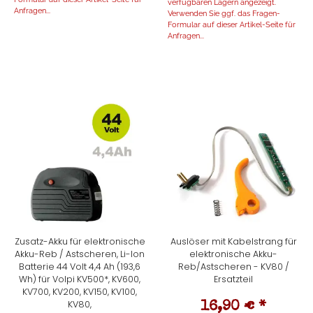
verfügbaren Lägern angezeigt.
Anfragen...
Verwenden Sie ggf. das Fragen-
Formular auf dieser Artikel-Seite für
Anfragen...
Zusatz-Akku für elektronische
Auslöser mit Kabelstrang für
Akku-Reb / Astscheren, Li-Ion
elektronische Akku-
Batterie 44 Volt 4,4 Ah (193,6
Reb/Astscheren - KV80 /
Wh) für Volpi KV500*, KV600,
Ersatzteil
KV700, KV200, KV150, KV100,
KV80,
16,90 €
*