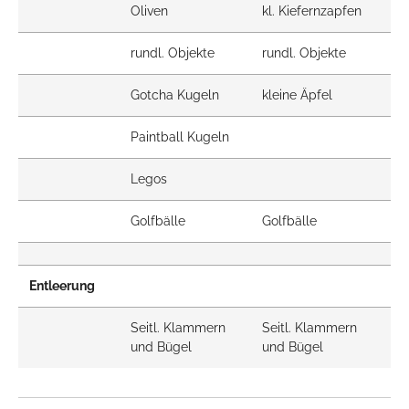
Oliven
kl. Kiefernzapfen
kl
rundl. Objekte
rundl. Objekte
ru
Gotcha Kugeln
kleine Äpfel
kl
Paintball Kugeln
Legos
Golfbälle
Golfbälle
Go
Entleerung
Seitl. Klammern
Seitl. Klammern
Kl
und Bügel
und Bügel