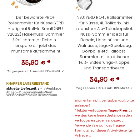
Der bewährte PROFI
NEU: YERD RO4L Rollsammler
Rollsammler für Nüsse: YERD
für Nüsse, 4L Rollkorb, inkl.
- original Roll-In Small (NEU
robustem Alu-Teleskopstiel,
v2022) Haselnuss-Sammler
Nuss-Sammler ideal für
/ Rollsammler Eicheln -
Eicheln, Haselnüsse und
erspare dir jetzt das
Walnüsse, Lego-Spielzeug,
mühsame aufsammeln!
Golfbälle etc, Fallobst-
Sammler mit praktischer
Fuß- Entleerungs-Klappe
35,90 €
*
und Transportbeutel
Tagespreis | Preis inkl. 19% MwSt. ✓
34,90 €
*
KNAPPER LAGERBESTAND
aktuelle Lieferzeit
: 1 - 3 Werktage
Tagespreis | Preis inkl. 19% MwSt. ✓
Ab 250,-€ Lagerverkaufs-Wert
Versand kostenlos in Deutschland
momentan nicht verfügbar (ggf. bitte
anfragen)
* letzter verfügbarer
Tages-Preis
Es
werden keine freien Bestände in den
verfügbaren Lägern angezeigt.
Verwenden Sie ggf. das Fragen-
Formular auf dieser Artikel-Seite für
Anfragen...