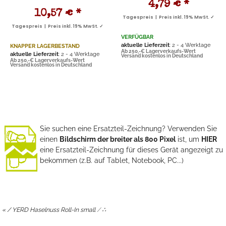
4,79 €
*
10,57 €
*
Tagespreis | Preis inkl. 19% MwSt. ✓
Tagespreis | Preis inkl. 19% MwSt. ✓
VERFÜGBAR
aktuelle Lieferzeit
: 2 - 4 Werktage
KNAPPER LAGERBESTAND
Ab 250,-€ Lagerverkaufs-Wert
aktuelle Lieferzeit
: 2 - 4 Werktage
Versand kostenlos in Deutschland
Ab 250,-€ Lagerverkaufs-Wert
Versand kostenlos in Deutschland
Sie suchen eine Ersatzteil-Zeichnung? Verwenden Sie
einen
Bildschirm der breiter als 800 Pixel
ist, um
HIER
eine Ersatzteil-Zeichnung für dieses Gerät angezeigt zu
bekommen (z.B. auf Tablet, Notebook, PC...)
« / YERD Haselnuss Roll-In small
/
∴