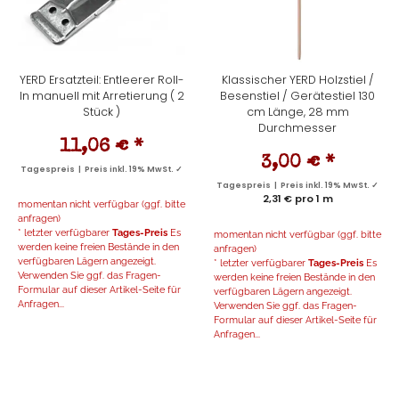
YERD Ersatzteil: Entleerer Roll-
Klassischer YERD Holzstiel /
In manuell mit Arretierung ( 2
Besenstiel / Gerätestiel 130
Stück )
cm Länge, 28 mm
Durchmesser
11,06 €
*
3,00 €
*
Tagespreis | Preis inkl. 19% MwSt. ✓
Tagespreis | Preis inkl. 19% MwSt. ✓
2,31 € pro 1 m
momentan nicht verfügbar (ggf. bitte
anfragen)
* letzter verfügbarer
Tages-Preis
Es
momentan nicht verfügbar (ggf. bitte
werden keine freien Bestände in den
anfragen)
verfügbaren Lägern angezeigt.
* letzter verfügbarer
Tages-Preis
Es
Verwenden Sie ggf. das Fragen-
werden keine freien Bestände in den
Formular auf dieser Artikel-Seite für
verfügbaren Lägern angezeigt.
Anfragen...
Verwenden Sie ggf. das Fragen-
Formular auf dieser Artikel-Seite für
Anfragen...