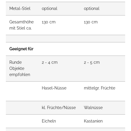
Metal-Stiel
optional
optional
Se
Gesamthöhe
130 cm
130 cm
13
mit Stiel ca.
Geeignet für
Runde
2 - 4 cm
2 - 5 cm
2 
Objekte
empfohlen
Hasel-Nüsse
mittelgr. Früchte
mi
kl. Früchte/Nüsse
Walnüsse
Wa
Eicheln
Kastanien
Ka