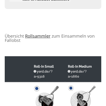
Speichen...
Übersicht
Rollsammler
zum Einsammeln von
Fallobst
Roll-In Small
Roll-In Medium
YE
🌐
yerd.de/?
🌐
yerd.de/?
🌐
a=5316
a=1660
a=