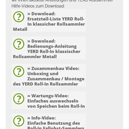
Hilfe-Videos zum Download:
» Download:
Ersatzteil-Liste YERD Roll-
In klassicher Rollsammler
Metall
» Download:
Bedienungs-Anleitung
YERD Roll-In klassischer
Rollsammler Metall
» Zusammenbau Video:
Unboxing und
Zusammenbau / Montage
v2016
des YERD Roll-In Rollsammler
Bitte hier herunter laden (PDF) >>
» Wartungs-Video:
v2022
Einfaches auswechseln
Bitte hier herunter laden (PDF) >>
von Speichen beim Roll-In
Ref: https://yerd.fischer-lahr.de/images/ersatzteile-
roll-in-rollsammler.jpg
Alle Teile des YERD Roll-In Fallobst-Sammlers sind
» Info-Video:
leicht auswechelbar und können bei uns nachbestellt
Einfache Benutzung des
Roll-In Fallobst-Sammlers
werden. Hier Zeichen wir das Auswechseln einzelner