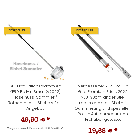
BESTSELLER
BESTSELLER
SET Profi Fallobstsammler:
Verbesserter YERD Roll-In
YERD Roll-In Small (v2022)
Grip Premium Stiel v2022:
Haselnuss-Sammler /
NEU 130cm langer Stiel,
Rollsammler + Stiel, als Set-
robuster Metall-Stiel mit
Angebot
Gummierung und speziellen
Roll-In Aufnahmepunkten,
Prüflabor getestet
49,90 €
*
Tagespreis | Preis inkl. 19% MwSt. ✓
19,68 €
*