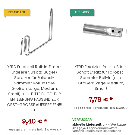
BESTSELLER
AUF LAGER
YERD Ersatzteil Roll-In: Eimer-
YERD Ersatzteil Roll-In: Stiel-
Entleerer, Ersatz-Bügel /
Schaft Ersatz für Fallobst-
Spreizer für Fallobst-
Sammler Roll-In (alle
Sammler Roll-In (alle
Größen: Large, Medium,
Größen: Large, Medium,
Small)
Small). +++ BITTE BÜGEL FÜR
ENTLEERUNG PASSEND ZUR
7,78 €
*
OBST-GRÖSSE AUFSPREIZEN!!!
Tagespreis | Preis inkl. 19% MwSt. ✓
+++
VERFÜGBAR
9,40 €
*
aktuelle Lieferzeit
: 2 - 4 Werktage
Ab 250,-€ Lagerverkaufs-Wert
Tagespreis | Preis inkl. 19% MwSt. ✓
Versand kostenlos in Deutschland