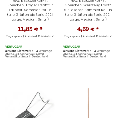
YERD Ersatzteil Roll-In:
YERD Ersatzteil Roll-In:
Speichen-Träger Ersatz für
Speichen-Werkzeug Ersatz
Fallobst-Sammler Roll-In
für Fallobst-Sammler Roll-In
(alle Größen bis Serie 2021:
(alle Größen bis Serie 2021:
Large, Medium, Small)
Large, Medium, Small)
11,83 €
*
4,69 €
*
Tagespreis | Preis inkl. 19% MwSt. ✓
Tagespreis | Preis inkl. 19% MwSt. ✓
VERFÜGBAR
VERFÜGBAR
aktuelle Lieferzeit
: 2 - 4 Werktage
aktuelle Lieferzeit
: 2 - 4 Werktage
Ab 250,-€ Lagerverkaufs-Wert
Ab 250,-€ Lagerverkaufs-Wert
Versand kostenlos in Deutschland
Versand kostenlos in Deutschland