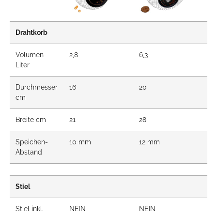
Drahtkorb
Volumen
2,8
6,3
4
Liter
Durchmesser
16
20
19
cm
Breite cm
21
28
20
Speichen-
10 mm
12 mm
1
Abstand
Stiel
Stiel inkl.
NEIN
NEIN
JA