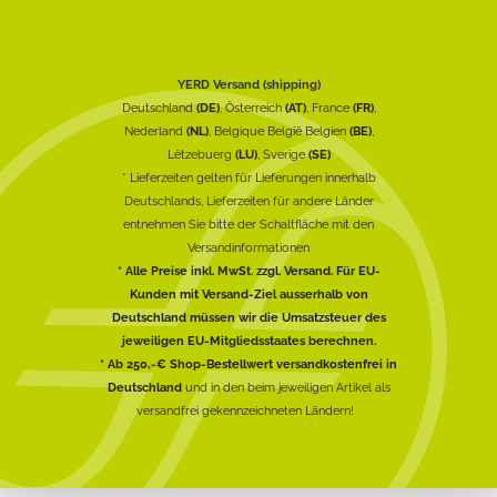
YERD Versand (shipping)
Deutschland
(DE)
, Österreich
(AT)
, France
(FR)
,
Nederland
(NL)
, Belgique België Belgien
(BE)
,
Lëtzebuerg
(LU)
, Sverige
(SE)
* Lieferzeiten gelten für Lieferungen innerhalb
Deutschlands, Lieferzeiten für andere Länder
entnehmen Sie bitte der Schaltfläche mit den
Versandinformationen
* Alle Preise inkl. MwSt. zzgl. Versand. Für EU-
Kunden mit Versand-Ziel ausserhalb von
Deutschland müssen wir die Umsatzsteuer des
jeweiligen EU-Mitgliedsstaates berechnen.
* Ab 250,-€ Shop-Bestellwert versandkostenfrei in
Deutschland
und in den beim jeweiligen Artikel als
versandfrei gekennzeichneten Ländern!