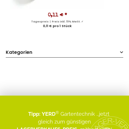
0,11 €
*
Tagespreis | Preis inkl. 19% MwSt. ✓
0,11 € pro 1 Stück
Kategorien
®
Tipp:
YERD
Gartentechnik
...jetzt
gleich zum günstigen