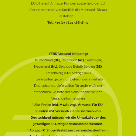
EU bitte auf Anfrage. Kunden ausserhalb der EU
können wir selbstverständlich die Mehrwert-Steuer
erstatten......
Tel.: +49 (0) 7821 58838 30
YERD Versand (shipping)
Deutschland
(DE)
, Österreich
(AT)
, France
(FR)
,
Nederland
(NL)
, Belgique België Belgien
(BE)
,
Lëtzebuerg
(LU)
, Sverige
(SE)
* Lieferzeiten gelten für Lieferungen innerhalb
Deutschlands, Lieferzeiten für andere Länder
entnehmen Sie bitte der Schaltfläche mit den
Versandinformationen
* Alle Preise inkl. MwSt. zzgl. Versand. Für EU-
Kunden mit Versand-Ziel ausserhalb von
Deutschland müssen wir die Umsatzsteuer des
jeweiligen EU-Mitgliedsstaates berechnen.
* Ab 250,-€ Shop-Bestellwert versandkostenfrei in