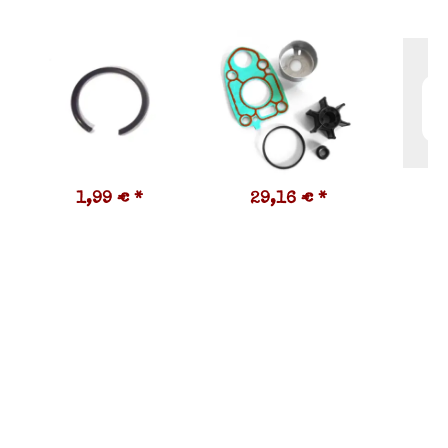
1,99 €
*
29,16 €
*
7