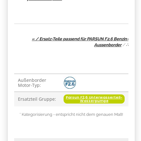
« / Ersatz-Teile passend für PARSUN F2.6 Benzin-
Aussenborder
/
∴
Produkteigenschaft
Wert
Außenborder
Motor-Typ:
Parsun F2,6 Unterwasserteil-
Ersatzteil Gruppe:
Wasserpumpe
* Kategorisierung - entspricht nicht dem genauen Maß!