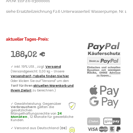
Art.Nr. 111F2.6-03000001
siehe Ersatzteilzeichnung F2.6 Unterwasserteil Wasserpumpe, Nr. 1
aktueller Tages-Preis:
188,02 €
✓
inkl. 19% USt. , zzgl.
Versand
(Versandgewicht: 0,00 kg - Unsere
Versandtarif-Tabelle finden Sie hier
.
Oder klicken Sie auf "Versand" um den
Tarif für Ihren
aktuellen Warenkorb und
Ihrem Zielort
zu berechnen.)
✓
Gewährleistung: Gegenüber
Verbrauchern
gelten die
gesetzlichen
Mängelhaftungsrechte von
24
Monaten
, 12 Monate für gewerbliche
Kunden.
✓
Versand aus Deutschland (
DE
)