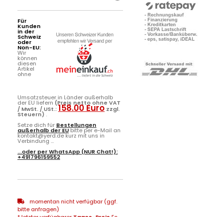
Für
Kunden
in der
Schweiz
oder
Non-EU:
Wir
können
diesen
Artikel
ohne
Umsatzsteuer in Länder außerhalb
der EU liefern
(Preis netto ohne VAT
158.00 Euro
/ MwSt. / USt.:
zzgl.
Steuern)
.
Setze dich für
Bestellungen
außerhalb der EU
bitte per e-Mail an
kontakt@yerd.de kurz mit uns in
Verbindung ...
...oder per
WhatsApp
(NUR Chat!):
+491796159552
momentan nicht verfügbar (ggf.
bitte anfragen)
* letzter verfügbarer
Tages-Preis
Es