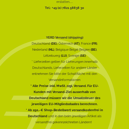
erstatten......
Tel.: +49 (0) 7821 58838 30
YERD Versand (shipping)
Deutschland
(DE)
, Österreich
(AT)
, France
(FR)
,
Nederland
(NL)
, Belgique België Belgien
(BE)
,
Lëtzebuerg
(LU)
, Sverige
(SE)
* Lieferzeiten gelten für Lieferungen innerhalb
Deutschlands, Lieferzeiten für andere Länder
entnehmen Sie bitte der Schaltfläche mit den
Versandinformationen
* Alle Preise inkl. MwSt. zzgl. Versand. Für EU-
Kunden mit Versand-Ziel ausserhalb von
Deutschland müssen wir die Umsatzsteuer des
jeweiligen EU-Mitgliedsstaates berechnen.
* Ab 250,-€ Shop-Bestellwert versandkostenfrei in
Deutschland
und in den beim jeweiligen Artikel als
versandfrei gekennzeichneten Ländern!