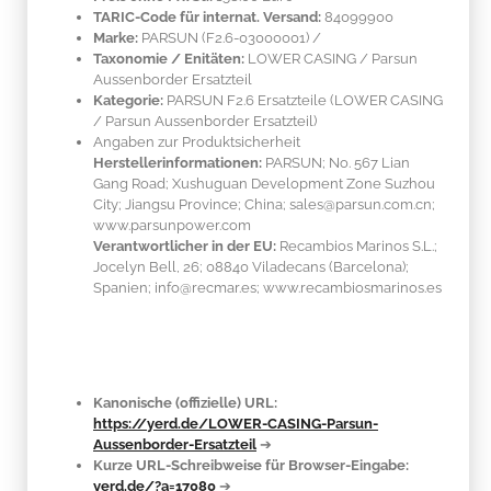
TARIC-Code für internat. Versand:
84099900
Marke:
PARSUN
(F2.6-03000001)
/
Taxonomie / Enitäten:
LOWER CASING / Parsun
Aussenborder Ersatzteil
Kategorie:
PARSUN F2.6 Ersatzteile (LOWER CASING
/ Parsun Aussenborder Ersatzteil)
Angaben zur Produktsicherheit
Herstellerinformationen:
PARSUN; No. 567 Lian
Gang Road; Xushuguan Development Zone Suzhou
City; Jiangsu Province; China; sales@parsun.com.cn;
www.parsunpower.com
Verantwortlicher in der EU:
Recambios Marinos S.L.;
Jocelyn Bell, 26; 08840 Viladecans (Barcelona);
Spanien; info@recmar.es; www.recambiosmarinos.es
Kanonische (offizielle) URL:
https://yerd.de/LOWER-CASING-Parsun-
Aussenborder-Ersatzteil
➔
Kurze URL-Schreibweise für Browser-Eingabe:
yerd.de/?a=17080
➔