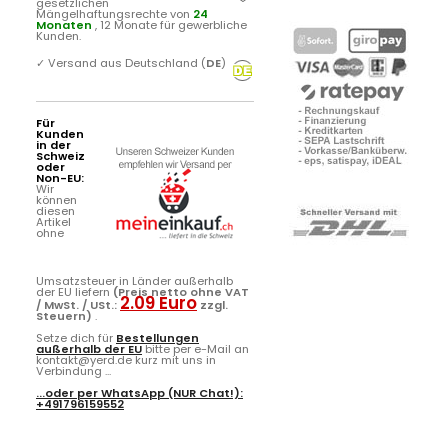
gesetzlichen
Mängelhaftungsrechte von
24
Monaten
, 12 Monate für gewerbliche
Kunden.
✓
Versand aus Deutschland (
DE
)
Für
Kunden
in der
Schweiz
oder
Non-EU:
Wir
können
diesen
Artikel
ohne
Umsatzsteuer in Länder außerhalb
der EU liefern
(Preis netto ohne VAT
2.09 Euro
/ MwSt. / USt.:
zzgl.
Steuern)
.
Setze dich für
Bestellungen
außerhalb der EU
bitte per e-Mail an
kontakt@yerd.de kurz mit uns in
Verbindung ...
...oder per
WhatsApp
(NUR Chat!):
+491796159552