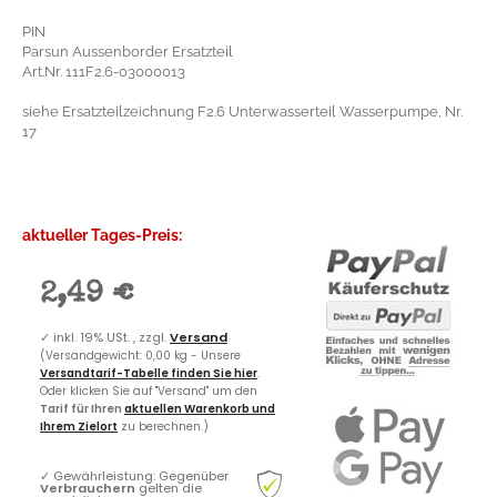
PIN
Parsun Aussenborder Ersatzteil
Art.Nr. 111F2.6-03000013
siehe Ersatzteilzeichnung F2.6 Unterwasserteil Wasserpumpe, Nr.
17
aktueller Tages-Preis:
2,49 €
✓
inkl. 19% USt. , zzgl.
Versand
(Versandgewicht: 0,00 kg - Unsere
Versandtarif-Tabelle finden Sie hier
.
Oder klicken Sie auf "Versand" um den
Tarif für Ihren
aktuellen Warenkorb und
Ihrem Zielort
zu berechnen.)
✓
Gewährleistung: Gegenüber
Verbrauchern
gelten die