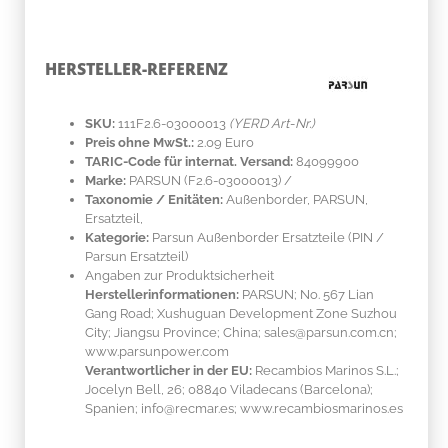
HERSTELLER-REFERENZ
SKU:
111F2.6-03000013
(YERD Art-Nr.)
Preis ohne MwSt.:
2.09 Euro
TARIC-Code für internat. Versand:
84099900
Marke:
PARSUN
(F2.6-03000013)
/
Taxonomie / Enitäten:
Außenborder, PARSUN,
Ersatzteil,
Kategorie:
Parsun Außenborder Ersatzteile (PIN /
Parsun Ersatzteil)
Angaben zur Produktsicherheit
Herstellerinformationen:
PARSUN; No. 567 Lian
Gang Road; Xushuguan Development Zone Suzhou
City; Jiangsu Province; China; sales@parsun.com.cn;
www.parsunpower.com
Verantwortlicher in der EU:
Recambios Marinos S.L.;
Jocelyn Bell, 26; 08840 Viladecans (Barcelona);
Spanien; info@recmar.es; www.recambiosmarinos.es