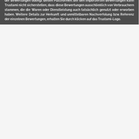
der Bewertungen obliegt diesen Plattformen. Bei den importierten Bewertungen kann
Trustami nicht sicherstellen, dass diese Bewertungen ausschließlich von Verbrauchern
stammen, die die Waren oder Dienstleistung auch tatsächlich genutzt oder erworben
haben. Weitere Details zur Herkunft und unmittelbaren Nachverfolung bzw. Referenz
der einzelnen Bewertungen, erhalten Sie durch klicken auf das Trustami-Logo.
YERD ist eine eingetragene Marke und ein Online-Shop der Motorgeräte Fischer GmbH
in Lahr/Schwarzwald. Unter der Marke YERD vertreibt das Unternehmen Produkte aus
Garten-, Land-, Forst- und Kommunaltechnik sowie ausgewählte D2C-Produkte.
Hier finden Sie unsern Verkauf auf
Ebay
und
Amazon
. Bitte beachten Sie, dass wir bei
Kaufland, Ebay (motofischtec) bzw. Amazon eventuell andere Konditionen und Preise
haben, als in unserem Lager-Direktverkauf.
Sicher, bequem und flexibel kaufen...