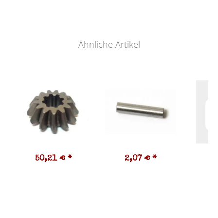
Ähnliche Artikel
50,21 €
*
2,07 €
*
1