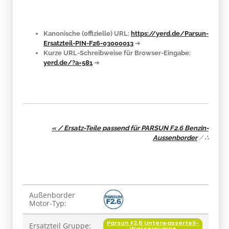
Kanonische (offizielle) URL:
https://yerd.de/Parsun-
Ersatzteil-PIN-F26-03000013
➔
Kurze URL-Schreibweise für Browser-Eingabe:
yerd.de/?a=581
➔
« / Ersatz-Teile passend für PARSUN F2.6 Benzin-
Aussenborder
/
∴
Produkteigenschaft
Wert
Außenborder
Motor-Typ:
Parsun F2,6 Unterwasserteil-
Ersatzteil Gruppe:
Wasserpumpe