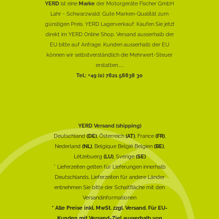
YERD
ist eine
Marke
der Motorgeräte Fischer GmbH
Lahr - Schwarzwald: Gute Marken-Qualität zum
günstigen Preis. YERD Lagerverkauf: Kaufen Sie jetzt
direkt im YERD Online Shop. Versand ausserhalb der
EU bitte auf Anfrage. Kunden ausserhalb der EU
können wir selbstverständlich die Mehrwert-Steuer
erstatten......
Tel.: +49 (0) 7821 58838 30
YERD Versand (shipping)
Deutschland
(DE)
, Österreich
(AT)
, France
(FR)
,
Nederland
(NL)
, Belgique België Belgien
(BE)
,
Lëtzebuerg
(LU)
, Sverige
(SE)
* Lieferzeiten gelten für Lieferungen innerhalb
Deutschlands, Lieferzeiten für andere Länder
entnehmen Sie bitte der Schaltfläche mit den
Versandinformationen
* Alle Preise inkl. MwSt. zzgl. Versand. Für EU-
Kunden mit Versand-Ziel ausserhalb von