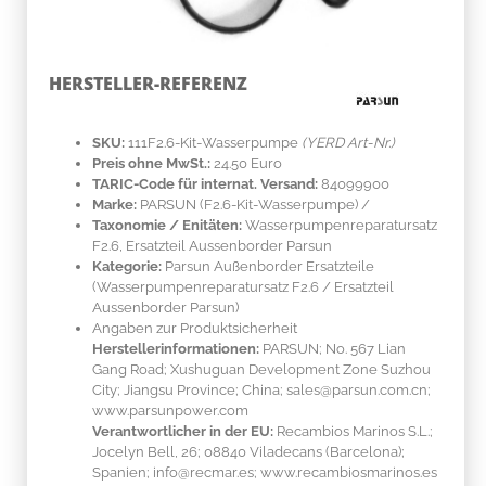
HERSTELLER-REFERENZ
SKU:
111F2.6-Kit-Wasserpumpe
(YERD Art-Nr.)
Preis ohne MwSt.:
24.50 Euro
TARIC-Code für internat. Versand:
84099900
Marke:
PARSUN
(F2.6-Kit-Wasserpumpe)
/
Taxonomie / Enitäten:
Wasserpumpenreparatursatz
F2.6, Ersatzteil Aussenborder Parsun
Kategorie:
Parsun Außenborder Ersatzteile
(Wasserpumpenreparatursatz F2.6 / Ersatzteil
Aussenborder Parsun)
Angaben zur Produktsicherheit
Herstellerinformationen:
PARSUN; No. 567 Lian
Gang Road; Xushuguan Development Zone Suzhou
City; Jiangsu Province; China; sales@parsun.com.cn;
www.parsunpower.com
Verantwortlicher in der EU:
Recambios Marinos S.L.;
Jocelyn Bell, 26; 08840 Viladecans (Barcelona);
Spanien; info@recmar.es; www.recambiosmarinos.es