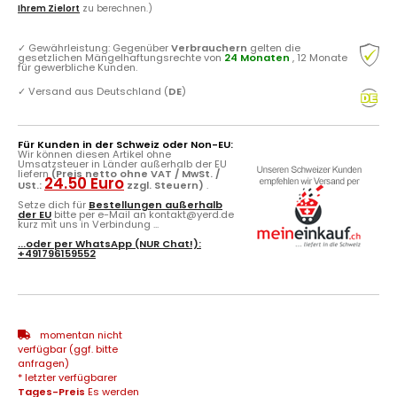
Ihrem Zielort
zu berechnen.)
✓
Gewährleistung: Gegenüber
Verbrauchern
gelten die
gesetzlichen Mängelhaftungsrechte von
24 Monaten
, 12 Monate
für gewerbliche Kunden.
✓
Versand aus Deutschland (
DE
)
Für Kunden in der Schweiz oder Non-EU:
Wir können diesen Artikel ohne
Umsatzsteuer in Länder außerhalb der EU
liefern
(Preis netto ohne VAT / MwSt. /
24.50 Euro
USt.:
zzgl. Steuern)
.
Setze dich für
Bestellungen außerhalb
der EU
bitte per e-Mail an kontakt@yerd.de
kurz mit uns in Verbindung ...
...oder per
WhatsApp
(NUR Chat!):
+491796159552
momentan nicht
verfügbar (ggf. bitte
anfragen)
* letzter verfügbarer
Tages-Preis
Es werden