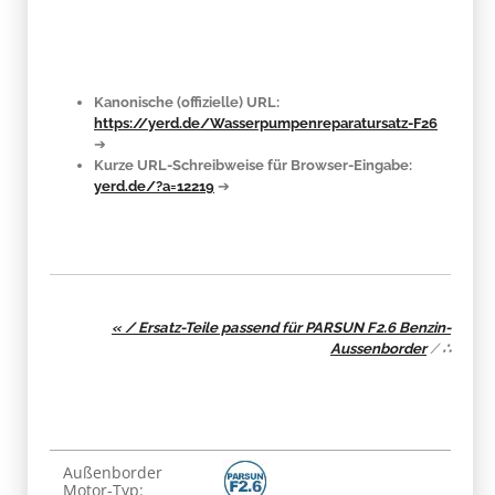
Kanonische (offizielle) URL:
https://yerd.de/Wasserpumpenreparatursatz-F26
➔
Kurze URL-Schreibweise für Browser-Eingabe:
yerd.de/?a=12219
➔
« / Ersatz-Teile passend für PARSUN F2.6 Benzin-
Aussenborder
/
∴
Produkteigenschaft
Wert
Außenborder
Motor-Typ: