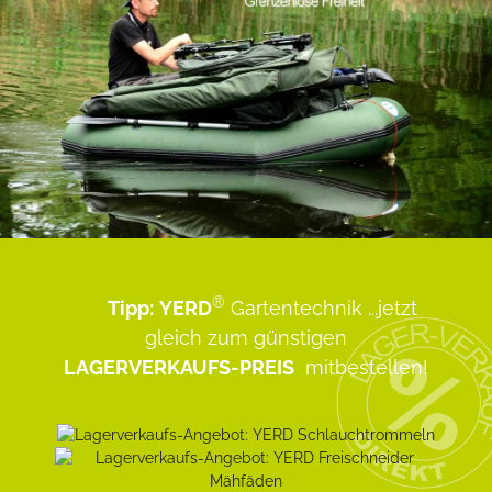
®
Tipp:
YERD
Gartentechnik
...jetzt
gleich zum günstigen
LAGERVERKAUFS-PREIS
mitbestellen!