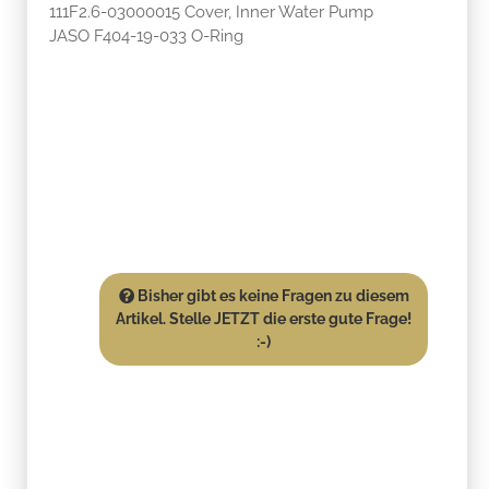
111F2.6-03000015 Cover, Inner Water Pump
JASO F404-19-033 O-Ring
Bisher gibt es keine Fragen zu diesem
Artikel. Stelle JETZT die erste gute Frage!
:-)