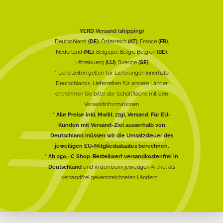
YERD Versand (shipping)
Deutschland
(DE)
, Österreich
(AT)
, France
(FR)
,
Nederland
(NL)
, Belgique België Belgien
(BE)
,
Lëtzebuerg
(LU)
, Sverige
(SE)
* Lieferzeiten gelten für Lieferungen innerhalb
Deutschlands, Lieferzeiten für andere Länder
entnehmen Sie bitte der Schaltfläche mit den
Versandinformationen
* Alle Preise inkl. MwSt. zzgl. Versand. Für EU-
Kunden mit Versand-Ziel ausserhalb von
Deutschland müssen wir die Umsatzsteuer des
jeweiligen EU-Mitgliedsstaates berechnen.
* Ab 250,-€ Shop-Bestellwert versandkostenfrei in
Deutschland
und in den beim jeweiligen Artikel als
versandfrei gekennzeichneten Ländern!