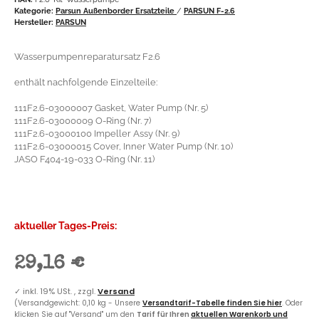
Kategorie:
Parsun Außenborder Ersatzteile
/
PARSUN F-2.6
Hersteller:
PARSUN
Wasserpumpenreparatursatz F2.6
enthält nachfolgende Einzelteile:
111F2.6-03000007 Gasket, Water Pump (Nr. 5)
111F2.6-03000009 O-Ring (Nr. 7)
111F2.6-03000100 Impeller Assy (Nr. 9)
111F2.6-03000015 Cover, Inner Water Pump (Nr. 10)
JASO F404-19-033 O-Ring (Nr. 11)
aktueller Tages-Preis:
29,16 €
✓
inkl. 19% USt. , zzgl.
Versand
(Versandgewicht: 0,10 kg - Unsere
Versandtarif-Tabelle finden Sie hier
. Oder
klicken Sie auf "Versand" um den
Tarif für Ihren
aktuellen Warenkorb und