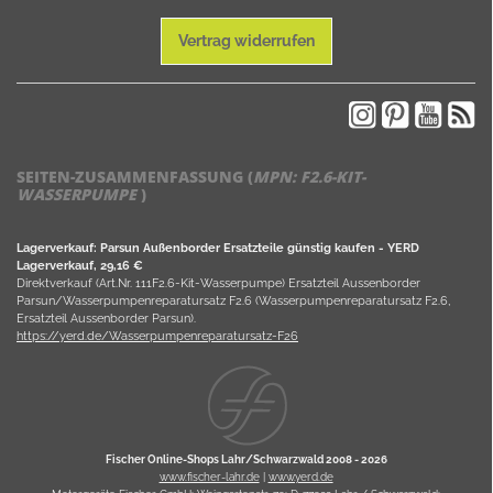
Vertrag widerrufen
SEITEN-ZUSAMMENFASSUNG (
MPN:
F2.6-KIT-
WASSERPUMPE
)
Lagerverkauf: Parsun Außenborder Ersatzteile günstig kaufen - YERD
Lagerverkauf, 29,16 €
Direktverkauf (Art.Nr. 111F2.6-Kit-Wasserpumpe) Ersatzteil Aussenborder
Parsun/Wasserpumpenreparatursatz F2.6 (Wasserpumpenreparatursatz F2.6,
Ersatzteil Aussenborder Parsun).
https://yerd.de/Wasserpumpenreparatursatz-F26
Fischer Online-Shops Lahr/Schwarzwald 2008 -
2026
www.fischer-lahr.de
|
www.yerd.de