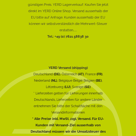
günstigen Preis. YERD Lagerverkauf: Kaufen Sie jetzt
direkt im YERD Online Shop. Versand ausserhalb der
EU bitte auf Anfrage. Kunden ausserhalb der EU
können wir selbstverständlich die Mehrwert-Steuer
erstatten......
Tel.: +49 (0) 7821 58838 30
YERD Versand (shipping)
Deutschland
(DE)
, Österreich
(AT)
, France
(FR)
,
Nederland
(NL)
, Belgique België Belgien
(BE)
,
Lëtzebuerg
(LU)
, Sverige
(SE)
* Lieferzeiten gelten für Lieferungen innerhalb
Deutschlands, Lieferzeiten für andere Länder
entnehmen Sie bitte der Schaltfläche mit den
Versandinformationen
* Alle Preise inkl. MwSt. zzgl. Versand. Für EU-
Kunden mit Versand-Ziel ausserhalb von
Deutschland müssen wir die Umsatzsteuer des