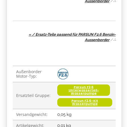
Aussenborder
/
∴
« / Ersatz-Teile passend für PARSUN F2.6 Benzin-
Aussenborder
/
∴
Produkteigenschaft
Wert
Außenborder
Motor-Typ:
Parsun F2,6
Unterwasserteil-
Wasserpumpe
Ersatzteil Gruppe:
Parsun F2,6-Kit
Wasserpumpe
Versandgewicht:
0,05 kg
Artikelgewicht:
0,01
kg