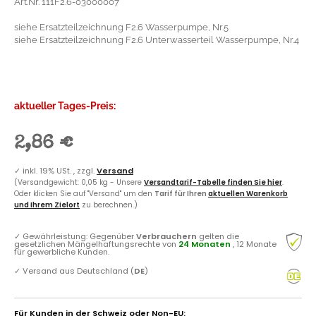
Art.Nr. 111F2.6-03000007
siehe Ersatzteilzeichnung F2.6 Wasserpumpe, Nr.5
siehe Ersatzteilzeichnung F2.6 Unterwasserteil Wasserpumpe, Nr.4
aktueller Tages-Preis:
2,86 €
✓
inkl. 19% USt. , zzgl.
Versand
(Versandgewicht: 0,05 kg - Unsere
Versandtarif-Tabelle finden Sie hier
.
Oder klicken Sie auf "Versand" um den
Tarif für Ihren
aktuellen Warenkorb
und Ihrem Zielort
zu berechnen.)
✓
Gewährleistung: Gegenüber
Verbrauchern
gelten die
gesetzlichen Mängelhaftungsrechte von
24 Monaten
, 12 Monate
für gewerbliche Kunden.
✓
Versand aus Deutschland (
DE
)
Für Kunden in der Schweiz oder Non-EU: