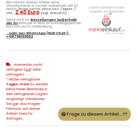
Wir können diesen Artikel ohne
Umsatzsteuer in Länder außerhalb der EU
liefern
(Preis netto ohne VAT / MwSt. /
2.40 Euro
USt.:
zzgl. Steuern)
.
Setze dich für
Bestellungen außerhalb
der EU
bitte per e-Mail an kontakt@yerd.de
kurz mit uns in Verbindung ...
...oder per
WhatsApp
(NUR Chat!):
+491796159552
momentan nicht
verfügbar (ggf. bitte
anfragen)
* letzter verfügbarer
Tages-Preis
Es werden
keine freien Bestände in
den verfügbaren Lägern
angezeigt. Verwenden
Sie ggf. das Fragen-
Formular auf dieser
Artikel-Seite für
Frage zu diesem Artikel...??
Anfragen...