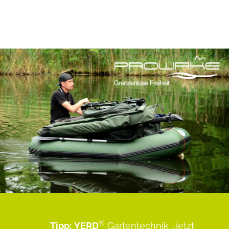
®
Tipp:
YERD
Gartentechnik
...jetzt