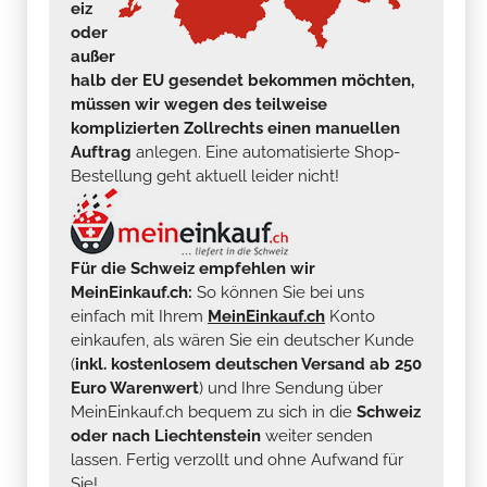
eiz
oder
außer
halb der EU gesendet bekommen möchten,
müssen wir wegen des teilweise
komplizierten Zollrechts einen manuellen
Auftrag
anlegen. Eine automatisierte Shop-
Bestellung geht aktuell leider nicht!
Für die Schweiz empfehlen wir
MeinEinkauf.ch:
So können Sie bei uns
einfach mit Ihrem
MeinEinkauf.ch
Konto
einkaufen, als wären Sie ein deutscher Kunde
(
inkl. kostenlosem deutschen Versand ab 250
Euro Warenwert
) und Ihre Sendung über
MeinEinkauf.ch bequem zu sich in die
Schweiz
oder nach Liechtenstein
weiter senden
lassen. Fertig verzollt und ohne Aufwand für
Sie!