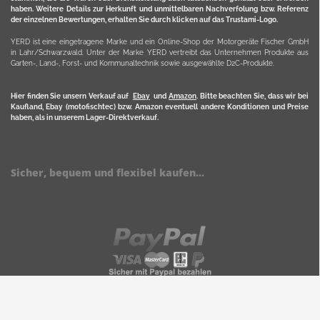
haben. Weitere Details zur Herkunft und unmittelbaren Nachverfolung bzw. Referenz
der einzelnen Bewertungen, erhalten Sie durch klicken auf das Trustami-Logo.
YERD ist eine eingetragene Marke und ein Online-Shop der Motorgeräte Fischer GmbH
in Lahr/Schwarzwald. Unter der Marke YERD vertreibt das Unternehmen Produkte aus
Garten-, Land-, Forst- und Kommunaltechnik sowie ausgewählte D2C-Produkte.
Hier finden Sie unsern Verkauf auf
Ebay
und
Amazon
. Bitte beachten Sie, dass wir bei
Kaufland, Ebay (motofischtec) bzw. Amazon eventuell andere Konditionen und Preise
haben, als in unserem Lager-Direktverkauf.
Sicher, bequem und flexibel kaufen...