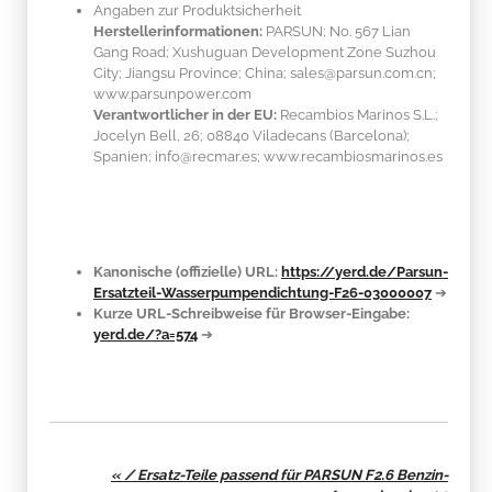
Angaben zur Produktsicherheit
Herstellerinformationen:
PARSUN; No. 567 Lian
Gang Road; Xushuguan Development Zone Suzhou
City; Jiangsu Province; China; sales@parsun.com.cn;
www.parsunpower.com
Verantwortlicher in der EU:
Recambios Marinos S.L.;
Jocelyn Bell, 26; 08840 Viladecans (Barcelona);
Spanien; info@recmar.es; www.recambiosmarinos.es
Kanonische (offizielle) URL:
https://yerd.de/Parsun-
Ersatzteil-Wasserpumpendichtung-F26-03000007
➔
Kurze URL-Schreibweise für Browser-Eingabe:
yerd.de/?a=574
➔
« / Ersatz-Teile passend für PARSUN F2.6 Benzin-