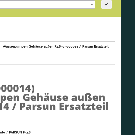
✔
Wasserpumpen Gehäuse außen F2.6-03000014 / Parsun Ersatzteil
000014)
pen Gehäuse außen
4 / Parsun Ersatzteil
eile
/
PARSUN F-2.6