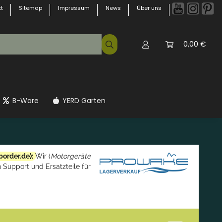
t
Sitemap
Impressum
News
Über uns
0,00 €
B-Ware
YERD Garten
border.de
):
Wir (
Motorgeräte
 Support und Ersatzteile für