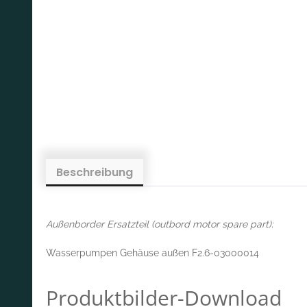
Beschreibung
Außenborder Ersatzteil (outbord motor spare part):
Wasserpumpen Gehäuse außen F2.6-03000014
Produktbilder-Download