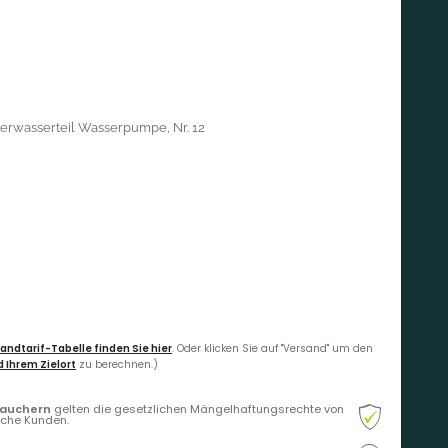
terwasserteil Wasserpumpe, Nr. 12
andtarif-Tabelle finden Sie hier
. Oder klicken Sie auf "Versand" um den
 Ihrem Zielort
zu berechnen.)
rauchern
gelten die gesetzlichen Mängelhaftungsrechte von
liche Kunden.