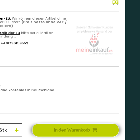
on-EU:
Wir können diesen Artikel ohne
r EU liefern
(Preis netto ohne VAT /
teuern)
.
alb der EU
bitte per e-Mail an
ndung ...
:
+491796159552
e
and kostenlos in Deutschland
Stk
In den Warenkorb