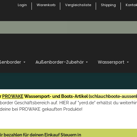
Login
Warenkorb
Vergleichsliste
Shipping
Kontak
ßenborder
Außenborder-Zubehör
Wassersport
r
PROWAKE
Wassersport- und Boots-Artikel (
schlauchboote-aussen
rder Geschäftsbereich auf. HIER auf "yerd.de" erhältst du weiterhin
deine bei PROWAKE gekauften Produkte!
r bezahlen für deinen Einkauf Steuern in