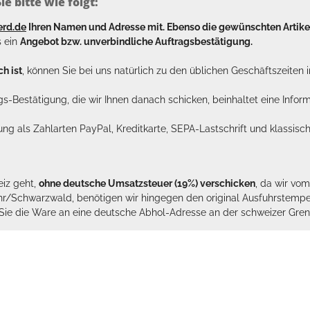
e bitte wie folgt:
erd.de
Ihren Namen und Adresse mit. Ebenso die gewünschten Arti
s ein
Angebot bzw. unverbindliche Auftragsbestätigung.
h ist
, können Sie bei uns natürlich zu den üblichen Geschäftszeite
ags-Bestätigung, die wir Ihnen danach schicken, beinhaltet eine Info
lung als Zahlarten PayPal, Kreditkarte, SEPA-Lastschrift und klassi
eiz geht,
ohne deutsche Umsatzsteuer (19%) verschicken
, da wir vo
hr/Schwarzwald, benötigen wir hingegen den original Ausfuhrstempel 
n Sie die Ware an eine deutsche Abhol-Adresse an der schweizer Gren