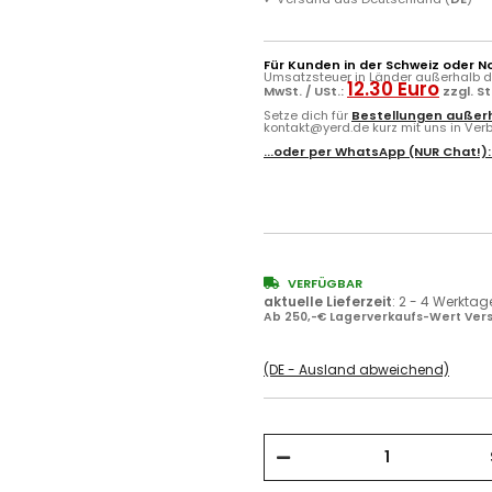
Für Kunden in der Schweiz oder N
Umsatzsteuer in Länder außerhalb de
12.30 Euro
MwSt. / USt.:
zzgl. S
Setze dich für
Bestellungen außerh
kontakt@yerd.de kurz mit uns in Verbi
...oder per
WhatsApp
(NUR Chat!)
VERFÜGBAR
aktuelle Lieferzeit
:
2 - 4 Werktag
Ab 250,-€ Lagerverkaufs-Wert Vers
(DE - Ausland abweichend)