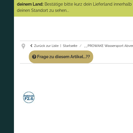
(Abverkauf)!
deinem Land:
Bestätige bitte kurz dein Lieferland innerhal
deinen Standort zu sehen...
GARANTIE UND SERVICE:
Du erhältst über
diese Seite weiterhin Support für PROWAKE
Artikel!
Fragen?
Ruf uns für Fragen zu PROWAKE
Artikeln einfach an!
Zurück zur Liste
Startseite
__PROWAKE Wassersport Abver
Frage zu diesem Artikel...??