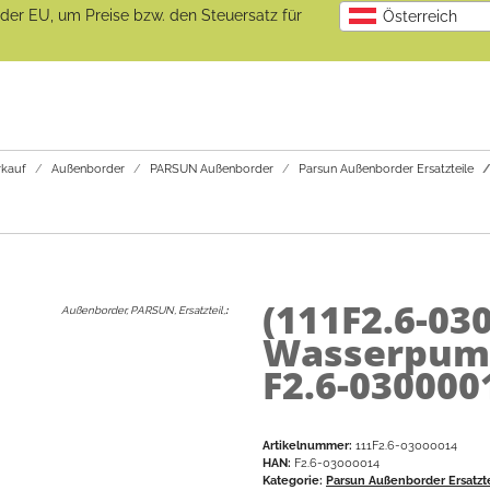
b der EU, um Preise bzw. den Steuersatz für
Österreich
kauf
Außenborder
PARSUN Außenborder
Parsun Außenborder Ersatzteile
(111F2.6-03
Außenborder, PARSUN, Ersatzteil,
:
Wasserpum
F2.6-0300001
Artikelnummer:
111F2.6-03000014
HAN:
F2.6-03000014
Kategorie:
Parsun Außenborder Ersatzt