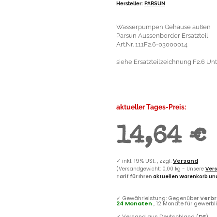
Hersteller:
PARSUN
Wasserpumpen Gehäuse außen
Parsun Aussenborder Ersatzteil
Art.Nr. 111F2.6-03000014
siehe Ersatzteilzeichnung F2.6 Un
aktueller Tages-Preis:
14,64 €
✓
inkl. 19% USt. , zzgl.
Versand
(Versandgewicht: 0,00 kg - Unsere
Vers
Tarif für Ihren
aktuellen Warenkorb und
✓
Gewährleistung: Gegenüber
Verb
24 Monaten
, 12 Monate für gewerb
✓
Versand aus Deutschland (
DE
)