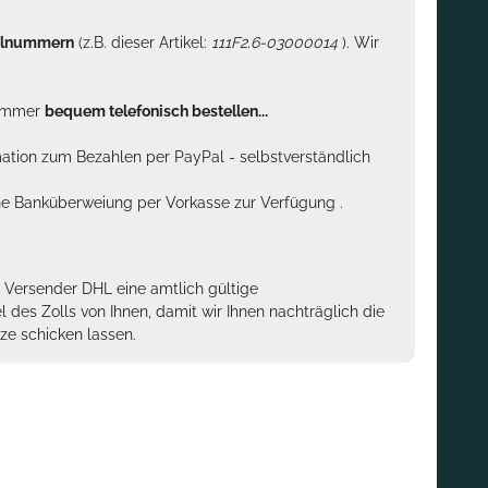
kelnummern
(z.B. dieser Artikel:
111F2.6-03000014
). Wir
n immer
bequem telefonisch bestellen...
rmation zum Bezahlen per PayPal - selbstverständlich
sche Banküberweiung per Vorkasse zur Verfügung .
m Versender DHL eine amtlich gültige
des Zolls von Ihnen, damit wir Ihnen nachträglich die
ze schicken lassen.