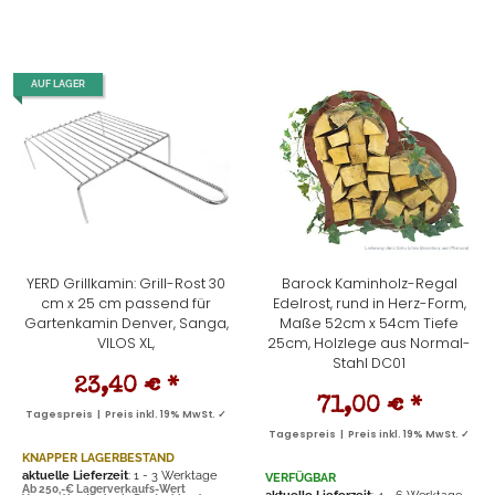
AUF LAGER
YERD Grillkamin: Grill-Rost 30
Barock Kaminholz-Regal
cm x 25 cm passend für
Edelrost, rund in Herz-Form,
Gartenkamin Denver, Sanga,
Maße 52cm x 54cm Tiefe
VILOS XL,
25cm, Holzlege aus Normal-
Stahl DC01
23,40 €
*
71,00 €
*
Tagespreis | Preis inkl. 19% MwSt. ✓
Tagespreis | Preis inkl. 19% MwSt. ✓
KNAPPER LAGERBESTAND
aktuelle Lieferzeit
: 1 - 3 Werktage
VERFÜGBAR
Ab 250,-€ Lagerverkaufs-Wert