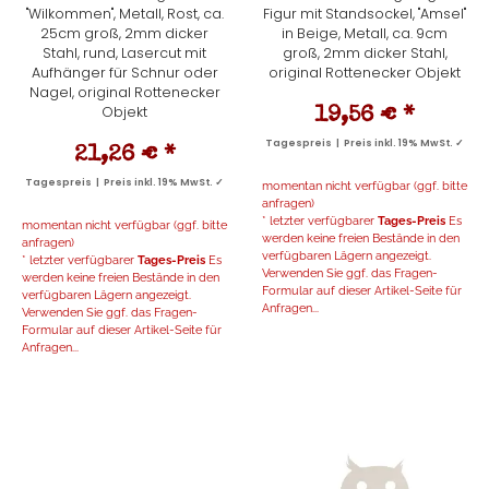
"Wilkommen", Metall, Rost, ca.
Figur mit Standsockel, "Amsel"
25cm groß, 2mm dicker
in Beige, Metall, ca. 9cm
Stahl, rund, Lasercut mit
groß, 2mm dicker Stahl,
Aufhänger für Schnur oder
original Rottenecker Objekt
Nagel, original Rottenecker
Objekt
19,56 €
*
Tagespreis | Preis inkl. 19% MwSt. ✓
21,26 €
*
Tagespreis | Preis inkl. 19% MwSt. ✓
momentan nicht verfügbar (ggf. bitte
anfragen)
* letzter verfügbarer
Tages-Preis
Es
momentan nicht verfügbar (ggf. bitte
werden keine freien Bestände in den
anfragen)
verfügbaren Lägern angezeigt.
* letzter verfügbarer
Tages-Preis
Es
Verwenden Sie ggf. das Fragen-
werden keine freien Bestände in den
Formular auf dieser Artikel-Seite für
verfügbaren Lägern angezeigt.
Anfragen...
Verwenden Sie ggf. das Fragen-
Formular auf dieser Artikel-Seite für
Anfragen...