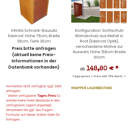
Infinita Schrank-Bausatz
Konfiguration: Sichtschutz
Edelrost. Höhe 78cm, Breite
Wandschutz aus Metall in
38cm, Tiefe 35cm
Rost (Edelrost Optik),
verschiedene Motive zur
Preis bitte anfragen
Auswahl, Höhe 158cm Breite
(aktuell keine Preis-
60cm
Informationen in der
Datenbank vorhanden)
ab
148,80 €
*
Tagespreis | Preis inkl. 19% MwSt. ✓
momentan nicht verfügbar (ggf. bitte
KNAPPER LAGERBESTAND
anfragen)
* letzter verfügbarer
Tages-Preis
Es
werden keine freien Bestände in den
verfügbaren Lägern angezeigt.
Verwenden Sie ggf. das Fragen-
Formular auf dieser Artikel-Seite für
Anfragen...