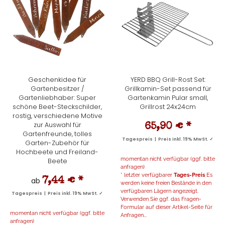
Geschenkidee für
YERD BBQ Grill-Rost Set:
Gartenbesitzer /
Grillkamin-Set passend für
Gartenliebhaber: Super
Gartenkamin Pular small,
schöne Beet-Steckschilder,
Grillrost 24x24cm
rostig, verschiedene Motive
zur Auswahl für
65,90 €
*
Gartenfreunde, tolles
Tagespreis | Preis inkl. 19% MwSt. ✓
Garten-Zubehör für
Hochbeete und Freiland-
momentan nicht verfügbar (ggf. bitte
Beete
anfragen)
* letzter verfügbarer
Tages-Preis
Es
ab
7,44 €
*
werden keine freien Bestände in den
verfügbaren Lägern angezeigt.
Tagespreis | Preis inkl. 19% MwSt. ✓
Verwenden Sie ggf. das Fragen-
Formular auf dieser Artikel-Seite für
momentan nicht verfügbar (ggf. bitte
Anfragen...
anfragen)