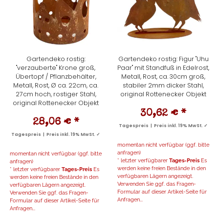
Gartendeko rostig:
Gartendeko rostig: Figur "Uhu
"verzauberte" Krone groß,
Paar" mit Standfuß in Edelrost,
Übertopf / Pflanzbehälter,
Metall, Rost, ca. 30cm groß,
Metall, Rost, Ø ca. 22cm, ca.
stabiler 2mm dicker Stahl,
27cm hoch, rostiger Stahl,
original Rottenecker Objekt
original Rottenecker Objekt
30,62 €
*
28,06 €
*
Tagespreis | Preis inkl. 19% MwSt. ✓
Tagespreis | Preis inkl. 19% MwSt. ✓
momentan nicht verfügbar (ggf. bitte
anfragen)
momentan nicht verfügbar (ggf. bitte
* letzter verfügbarer
Tages-Preis
Es
anfragen)
werden keine freien Bestände in den
* letzter verfügbarer
Tages-Preis
Es
verfügbaren Lägern angezeigt.
werden keine freien Bestände in den
Verwenden Sie ggf. das Fragen-
verfügbaren Lägern angezeigt.
Formular auf dieser Artikel-Seite für
Verwenden Sie ggf. das Fragen-
Anfragen...
Formular auf dieser Artikel-Seite für
Anfragen...