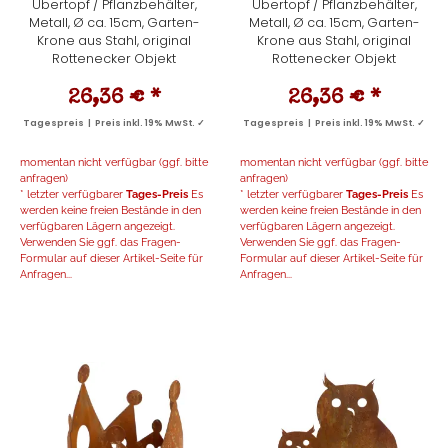
Übertopf / Pflanzbehälter,
Übertopf / Pflanzbehälter,
Metall, Ø ca. 15cm, Garten-
Metall, Ø ca. 15cm, Garten-
Krone aus Stahl, original
Krone aus Stahl, original
Rottenecker Objekt
Rottenecker Objekt
26,36 €
*
26,36 €
*
Tagespreis | Preis inkl. 19% MwSt. ✓
Tagespreis | Preis inkl. 19% MwSt. ✓
momentan nicht verfügbar (ggf. bitte
momentan nicht verfügbar (ggf. bitte
anfragen)
anfragen)
* letzter verfügbarer
Tages-Preis
Es
* letzter verfügbarer
Tages-Preis
Es
werden keine freien Bestände in den
werden keine freien Bestände in den
verfügbaren Lägern angezeigt.
verfügbaren Lägern angezeigt.
Verwenden Sie ggf. das Fragen-
Verwenden Sie ggf. das Fragen-
Formular auf dieser Artikel-Seite für
Formular auf dieser Artikel-Seite für
Anfragen...
Anfragen...