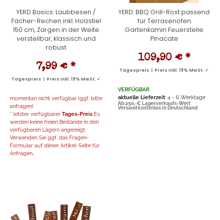
YERD Basics: Laubbesen /
YERD: BBQ Grill-Rost passend
Fächer-Rechen inkl. Holzstiel
für Terrasenofen
150 cm, Zargen in der Weite
Gartenkamin Feuerstelle
verstellbar, klassisch und
Pinacate
robust
109,90 €
*
7,99 €
*
Tagespreis | Preis inkl. 19% MwSt. ✓
Tagespreis | Preis inkl. 19% MwSt. ✓
VERFÜGBAR
aktuelle Lieferzeit
: 4 - 6 Werktage
momentan nicht verfügbar (ggf. bitte
Ab 250,-€ Lagerverkaufs-Wert
anfragen)
Versand kostenlos in Deutschland
* letzter verfügbarer
Tages-Preis
Es
werden keine freien Bestände in den
verfügbaren Lägern angezeigt.
Verwenden Sie ggf. das Fragen-
Formular auf dieser Artikel-Seite für
Anfragen...