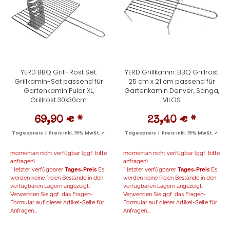
YERD BBQ Grill-Rost Set:
YERD Grillkamin: BBQ Grillrost
Grillkamin-Set passend für
25 cm x 21 cm passend für
Gartenkamin Pular XL,
Gartenkamin Denver, Sanga,
Grillrost 30x30cm
VILOS
69,90 €
*
23,40 €
*
Tagespreis | Preis inkl. 19% MwSt. ✓
Tagespreis | Preis inkl. 19% MwSt. ✓
momentan nicht verfügbar (ggf. bitte
momentan nicht verfügbar (ggf. bitte
anfragen)
anfragen)
* letzter verfügbarer
Tages-Preis
Es
* letzter verfügbarer
Tages-Preis
Es
werden keine freien Bestände in den
werden keine freien Bestände in den
verfügbaren Lägern angezeigt.
verfügbaren Lägern angezeigt.
Verwenden Sie ggf. das Fragen-
Verwenden Sie ggf. das Fragen-
Formular auf dieser Artikel-Seite für
Formular auf dieser Artikel-Seite für
Anfragen...
Anfragen...