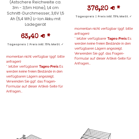
(Astschere Reichweite ca.
3m - 3,5m Höhe), 1,4 cm
376,20 €
*
Schnitt-Durchmesser, 3,6V 1,5
Tagespreis | Preis inkl. 19% MwSt. ✓
Ah (5,4 Wh) Li-Ion Akku mit
Ladegerät
momentan nicht verfügbar (ggf. bitte
anfragen)
63,40 €
*
* letzter verfügbarer
Tages-Preis
Es
werden keine freien Bestände in den
Tagespreis | Preis inkl. 19% MwSt. ✓
verfügbaren Lägern angezeigt.
Verwenden Sie ggf. das Fragen-
momentan nicht verfügbar (ggf. bitte
Formular auf dieser Artikel-Seite für
anfragen)
Anfragen...
* letzter verfügbarer
Tages-Preis
Es
werden keine freien Bestände in den
verfügbaren Lägern angezeigt.
Verwenden Sie ggf. das Fragen-
Formular auf dieser Artikel-Seite für
Anfragen...