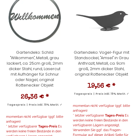
Gartendeko: Schild
Gartendeko: Vogel-Figur mit
"Wilkommen", Metall, grau
Standsockel, "Amsel" in Grau
lackiert, ca. 25cm groß, 2mm
Anthrazit, Metall, ca. 9cm
dicker Stahl, rund, Lasercut
groß, 2mm dicker Stahl,
mit Aufhänger für Schnur
original Rottenecker Objekt
oder Nagel, original
Rottenecker Objekt
19,56 €
*
Tagespreis | Preis inkl. 19% MwSt. ✓
26,36 €
*
Tagespreis | Preis inkl. 19% MwSt. ✓
momentan nicht verfügbar (ggf. bitte
anfragen)
* letzter verfügbarer
Tages-Preis
Es
momentan nicht verfügbar (ggf. bitte
werden keine freien Bestände in den
anfragen)
verfügbaren Lägern angezeigt.
* letzter verfügbarer
Tages-Preis
Es
Verwenden Sie ggf. das Fragen-
werden keine freien Bestände in den
Formular auf dieser Artikel-Seite für