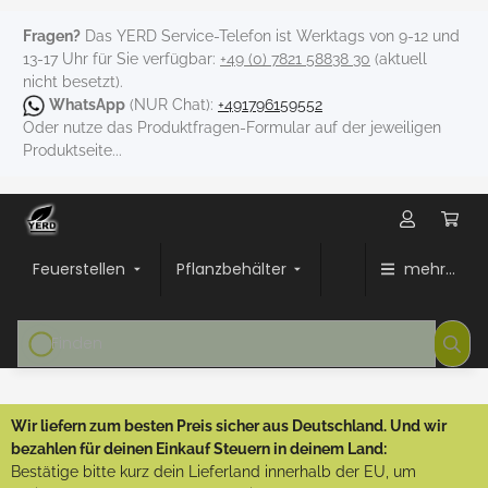
Fragen?
Das YERD Service-Telefon ist Werktags von 9-12 und
13-17 Uhr für Sie verfügbar:
+49 (0) 7821 58838 30
(aktuell
nicht besetzt).
WhatsApp
(NUR Chat):
+491796159552
Oder nutze das Produktfragen-Formular auf der jeweiligen
Produktseite...
Feuerstellen
Pflanzbehälter
mehr...
Wir liefern zum besten Preis sicher aus Deutschland. Und wir
bezahlen für deinen Einkauf Steuern in deinem Land:
Bestätige bitte kurz dein Lieferland innerhalb der EU, um