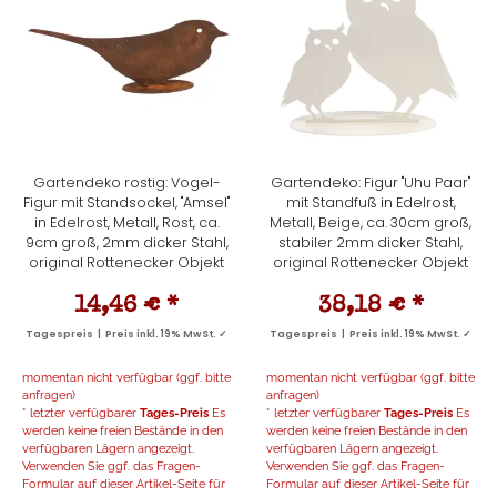
Gartendeko rostig: Vogel-
Gartendeko: Figur "Uhu Paar"
Figur mit Standsockel, "Amsel"
mit Standfuß in Edelrost,
in Edelrost, Metall, Rost, ca.
Metall, Beige, ca. 30cm groß,
9cm groß, 2mm dicker Stahl,
stabiler 2mm dicker Stahl,
original Rottenecker Objekt
original Rottenecker Objekt
14,46 €
*
38,18 €
*
Tagespreis | Preis inkl. 19% MwSt. ✓
Tagespreis | Preis inkl. 19% MwSt. ✓
momentan nicht verfügbar (ggf. bitte
momentan nicht verfügbar (ggf. bitte
anfragen)
anfragen)
* letzter verfügbarer
Tages-Preis
Es
* letzter verfügbarer
Tages-Preis
Es
werden keine freien Bestände in den
werden keine freien Bestände in den
verfügbaren Lägern angezeigt.
verfügbaren Lägern angezeigt.
Verwenden Sie ggf. das Fragen-
Verwenden Sie ggf. das Fragen-
Formular auf dieser Artikel-Seite für
Formular auf dieser Artikel-Seite für