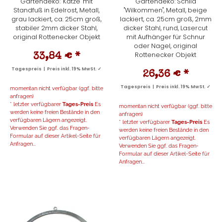
Gartendeko: "Katze" mit
Gartendeko: Schild
Standfuß in Edelrost, Metall,
"Wilkommen", Metall, beige
grau lackiert, ca. 25cm groß,
lackiert, ca. 25cm groß, 2mm
stabiler 2mm dicker Stahl,
dicker Stahl, rund, Lasercut
original Rottenecker Objekt
mit Aufhänger für Schnur
oder Nagel, original
Rottenecker Objekt
33,84 €
*
Tagespreis | Preis inkl. 19% MwSt. ✓
26,36 €
*
Tagespreis | Preis inkl. 19% MwSt. ✓
momentan nicht verfügbar (ggf. bitte
anfragen)
* letzter verfügbarer
Tages-Preis
Es
momentan nicht verfügbar (ggf. bitte
werden keine freien Bestände in den
anfragen)
verfügbaren Lägern angezeigt.
* letzter verfügbarer
Tages-Preis
Es
Verwenden Sie ggf. das Fragen-
werden keine freien Bestände in den
Formular auf dieser Artikel-Seite für
verfügbaren Lägern angezeigt.
Anfragen...
Verwenden Sie ggf. das Fragen-
Formular auf dieser Artikel-Seite für
Anfragen...