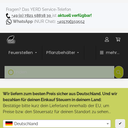
Fragen? Das YERD Service-Telefon
+49 (0) 7821 58838 30
ist
aktuell verfügbar!
WhatsApp
(NUR Chat):
+491796159552
Feuerstellen
Pflanzbehälter
mehr...
Wir liefern zum besten Preis sicher aus Deutschland. Und wir
bezahlen für deinen Einkauf Steuern in deinem Land:
Bestätige bitte kurz dein Lieferland innerhalb der EU, um
Preise bzw. den Steuersatz für deinen Standort zu sehen...
✔
Deutschland