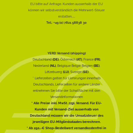
EU bitte auf Anfrage. Kunden ausserhalb der EU
können wir selbstverständlich die Mehrwert-Steuer
erstatten......
Tel.: +49 (0) 7821 58838 30
YERD Versand (shipping)
Deutschland
(DE)
, Österreich
(AT)
, France
(FR)
,
Nederland
(NL)
, Belgique België Belgien
(BE)
,
Lëtzebuerg
(LU)
, Sverige
(SE)
* Lieferzeiten gelten für Lieferungen innerhalb
Deutschlands, Lieferzeiten für andere Länder
entnehmen Sie bitte der Schaltfläche mit den
Versandinformationen
* Alle Preise inkl. MwSt. zzgl. Versand. Für EU-
Kunden mit Versand-Ziel ausserhalb von
Deutschland müssen wir die Umsatzsteuer des
jeweiligen EU-Mitgliedsstaates berechnen.
* Ab 250,-€ Shop-Bestellwert versandkostenfrei in