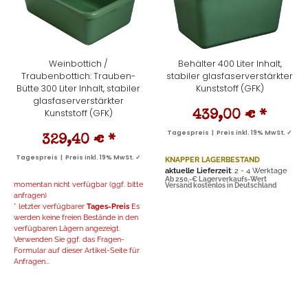
Weinbottich /
Behälter 400 Liter Inhalt,
Traubenbottich: Trauben-
stabiler glasfaserverstärkter
Bütte 300 Liter Inhalt, stabiler
Kunststoff (GFK)
glasfaserverstärkter
Kunststoff (GFK)
439,00 €
*
Tagespreis | Preis inkl. 19% MwSt. ✓
329,40 €
*
Tagespreis | Preis inkl. 19% MwSt. ✓
KNAPPER LAGERBESTAND
aktuelle Lieferzeit
: 2 - 4 Werktage
Ab 250,-€ Lagerverkaufs-Wert
momentan nicht verfügbar (ggf. bitte
Versand kostenlos in Deutschland
anfragen)
* letzter verfügbarer
Tages-Preis
Es
werden keine freien Bestände in den
verfügbaren Lägern angezeigt.
Verwenden Sie ggf. das Fragen-
Formular auf dieser Artikel-Seite für
Anfragen...