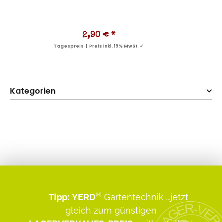
2,90 €
*
Tagespreis | Preis inkl. 19% MwSt. ✓
Kategorien
®
Tipp:
YERD
Gartentechnik
...jetzt
gleich zum günstigen