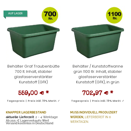
AUF LAGER
Behälter Graf Traubenbütte
Behälter / Kunststoffwanne
700 lt. Inhalt, stabiler
grün 1100 ltr. Inhalt, stabiler
glasfaserverstärkter
glasfaserverstärkter
Kunststoff (GFK)
Kunststoff (GFK), in grün
559,00 €
*
702,97 €
*
Tagespreis | Preis inkl. 19% MwSt. ✓
Tagespreis | Preis inkl. 19% MwSt. ✓
KNAPPER LAGERBESTAND
MUSS INDIVIDUELL PRODUZIERT
aktuelle Lieferzeit
: 2 - 4 Werktage
WERDEN,
LIEFERBEREIT IN 6
Ab 250,-€ Lagerverkaufs-Wert
WERKTAGEN.
Versand kostenlos in Deutschland