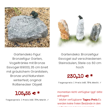
Gartendeko Figur:
Gartendeko: Bronzefigur
Bronzefigur Garten,
Eisvogel auf verschiedenen
Vogeltränke mit Bronze
Steinsäulen, Stele ca. 60 cm
Eisvogel 89003, 35 cm breit
hoch
mit gräulichem Granitstein,
Bronze und Naturstein
230,10 €
*
winterfest, original
Tagespreis | Preis inkl. 19% MwSt. ✓
Rottenecker Objekt
momentan nicht verfügbar (ggf. bitte
105,55 €
*
anfragen)
* letzter verfügbarer
Tages-Preis
Es
Tagespreis | Preis inkl. 19% MwSt. ✓
werden keine freien Bestände in den