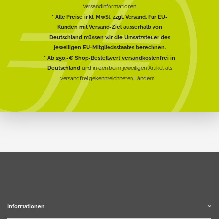
Versandinformationen
* Alle Preise inkl. MwSt. zzgl. Versand. Für EU-
Kunden mit Versand-Ziel ausserhalb von
Deutschland müssen wir die Umsatzsteuer des
jeweiligen EU-Mitgliedsstaates berechnen.
* Ab 250,-€ Shop-Bestellwert versandkostenfrei in
Deutschland
und in den beim jeweiligen Artikel als
versandfrei gekennzeichneten Ländern!
Informationen