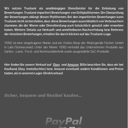
Wir nutzen Trustami als unabhängigen Dienstleister für die Einholung von
Bewertungen. Trustami importiert Bewertungen von Drittplattformen. Die Überprüfung
der Bewertungen obliegt diesen Plattformen. Bei den importierten Bewertungen kann
Trustami nicht sicherstellen, dass diese Bewertungen ausschließlich von Verbrauchern
stammen, die die Waren oder Dienstleistung auch tatsächlich genutzt oder erworben
haben. Weitere Details zur Herkunft und unmittelbaren Nachverfolung bzw. Referenz
der einzelnen Bewertungen, erhalten Sie durch klicken auf das Trustami-Logo.
YERD ist eine eingetragene Marke und ein Online-Shop der Motorgeräte Fischer GmbH
in Lahr/Schwarzwald. Unter der Marke YERD vertreibt das Unternehmen Produkte aus
Garten-, Land-, Forst- und Kommunaltechnik sowie ausgewählte D2C-Produkte.
Hier finden Sie unsern Verkauf auf
Ebay
und
Amazon
. Bitte beachten Sie, dass wir bei
Kaufland, Ebay (motofischtec) bzw. Amazon eventuell andere Konditionen und Preise
haben, als in unserem Lager-Direktverkauf.
Sicher, bequem und flexibel kaufen...