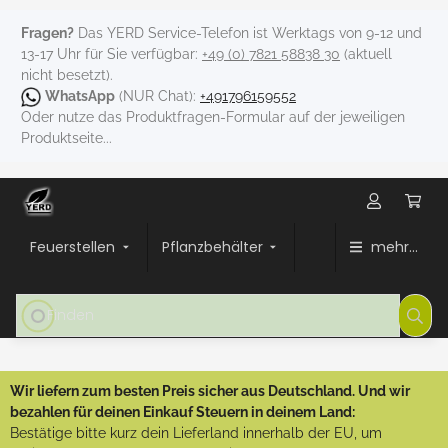
Fragen?
Das YERD Service-Telefon ist Werktags von 9-12 und
13-17 Uhr für Sie verfügbar:
+49 (0) 7821 58838 30
(aktuell
nicht besetzt).
WhatsApp
(NUR Chat):
+491796159552
Oder nutze das Produktfragen-Formular auf der jeweiligen
Produktseite...
Feuerstellen
Pflanzbehälter
mehr...
Wir liefern zum besten Preis sicher aus Deutschland. Und wir
bezahlen für deinen Einkauf Steuern in deinem Land:
Bestätige bitte kurz dein Lieferland innerhalb der EU, um