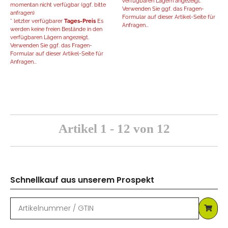
verfügbaren Lägern angezeigt.
momentan nicht verfügbar (ggf. bitte
Verwenden Sie ggf. das Fragen-
anfragen)
Formular auf dieser Artikel-Seite für
* letzter verfügbarer
Tages-Preis
Es
Anfragen...
werden keine freien Bestände in den
verfügbaren Lägern angezeigt.
Verwenden Sie ggf. das Fragen-
Formular auf dieser Artikel-Seite für
Anfragen...
Artikel 1 - 12 von 12
Schnellkauf aus unserem Prospekt