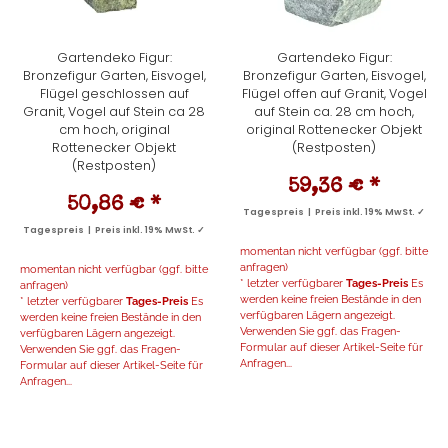
Gartendeko Figur:
Gartendeko Figur:
Bronzefigur Garten, Eisvogel,
Bronzefigur Garten, Eisvogel,
Flügel geschlossen auf
Flügel offen auf Granit, Vogel
Granit, Vogel auf Stein ca 28
auf Stein ca. 28 cm hoch,
cm hoch, original
original Rottenecker Objekt
Rottenecker Objekt
(Restposten)
(Restposten)
59,36 €
*
50,86 €
*
Tagespreis | Preis inkl. 19% MwSt. ✓
Tagespreis | Preis inkl. 19% MwSt. ✓
momentan nicht verfügbar (ggf. bitte
anfragen)
momentan nicht verfügbar (ggf. bitte
* letzter verfügbarer
Tages-Preis
Es
anfragen)
werden keine freien Bestände in den
* letzter verfügbarer
Tages-Preis
Es
verfügbaren Lägern angezeigt.
werden keine freien Bestände in den
Verwenden Sie ggf. das Fragen-
verfügbaren Lägern angezeigt.
Formular auf dieser Artikel-Seite für
Verwenden Sie ggf. das Fragen-
Anfragen...
Formular auf dieser Artikel-Seite für
Anfragen...