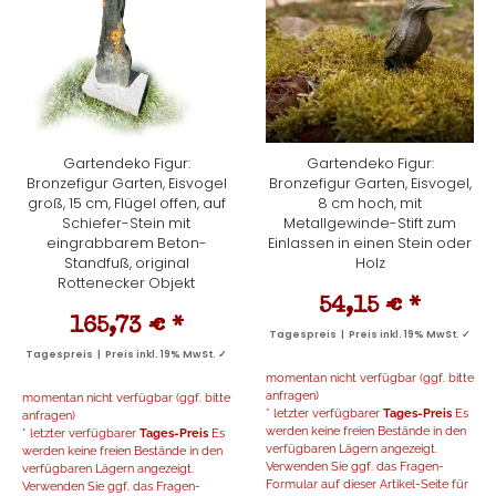
Gartendeko Figur:
Gartendeko Figur:
Bronzefigur Garten, Eisvogel
Bronzefigur Garten, Eisvogel,
groß, 15 cm, Flügel offen, auf
8 cm hoch, mit
Schiefer-Stein mit
Metallgewinde-Stift zum
eingrabbarem Beton-
Einlassen in einen Stein oder
Standfuß, original
Holz
Rottenecker Objekt
54,15 €
*
165,73 €
*
Tagespreis | Preis inkl. 19% MwSt. ✓
Tagespreis | Preis inkl. 19% MwSt. ✓
momentan nicht verfügbar (ggf. bitte
anfragen)
momentan nicht verfügbar (ggf. bitte
* letzter verfügbarer
Tages-Preis
Es
anfragen)
werden keine freien Bestände in den
* letzter verfügbarer
Tages-Preis
Es
verfügbaren Lägern angezeigt.
werden keine freien Bestände in den
Verwenden Sie ggf. das Fragen-
verfügbaren Lägern angezeigt.
Formular auf dieser Artikel-Seite für
Verwenden Sie ggf. das Fragen-