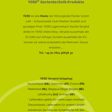
®
YERD
Gartentechnik-Produkte
YERD
ist eine
Marke
der Motorgeräte Fischer GmbH
Lahr - Schwarzwald: Gute Marken-Qualität zum
günstigen Preis. YERD Lagerverkauf: Kaufen Sie jetzt
direkt im YERD Online Shop. Versand ausserhalb der
EU bitte auf Anfrage. Kunden ausserhalb der EU
können wir selbstverständlich die Mehrwert-Steuer
erstatten......
Tel.: +49 (0) 7821 58838 30
YERD Versand (shipping)
Deutschland
(DE)
, Österreich
(AT)
, France
(FR)
,
Nederland
(NL)
, Belgique België Belgien
(BE)
,
Lëtzebuerg
(LU)
, Sverige
(SE)
* Lieferzeiten gelten für Lieferungen innerhalb
Deutschlands, Lieferzeiten für andere Länder
entnehmen Sie bitte der Schaltfläche mit den