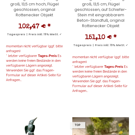
groß, 13,5 cm hoch, Flügel
groß, 13,5 cm, Flügel
geschlossen, original
geschlossen, auf Schiefer-
Rottenecker Objekt
Stein mit eingrabbarem
Beton-Standfuß, original
Rottenecker Objekt
102,47 €
*
Tagespreis | Preis inkl. 19% MwSt. ✓
151,10 €
*
Tagespreis | Preis inkl. 19% MwSt. ✓
momentan nicht verfügbar (ggf. bitte
anfragen)
* letzter verfügbarer
Tages-Preis
Es
momentan nicht verfügbar (ggf. bitte
werden keine freien Bestände in den
anfragen)
verfügbaren Lägern angezeigt.
* letzter verfügbarer
Tages-Preis
Es
Verwenden Sie ggf. das Fragen-
werden keine freien Bestände in den
Formular auf dieser Artikel-Seite für
verfügbaren Lägern angezeigt.
Anfragen...
Verwenden Sie ggf. das Fragen-
Formular auf dieser Artikel-Seite für
Anfragen...
TOP