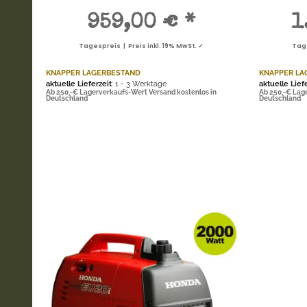
959,00 €
*
1
Tagespreis | Preis inkl. 19% MwSt. ✓
Tage
KNAPPER LAGERBESTAND
KNAPPER LA
aktuelle Lieferzeit
: 1 - 3 Werktage
aktuelle Lief
Ab 250,-€ Lagerverkaufs-Wert Versand kostenlos in
Ab 250,-€ Lag
Deutschland
Deutschland