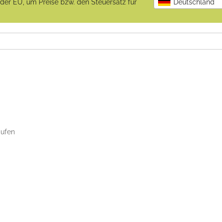
b der EU, um Preise bzw. den Steuersatz für
Deutschland
aufen