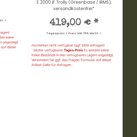
E 2000 IF Trolly (Greenbase / IRMS),
versandkostenfrei*
St. ✓
419,00 €
*
ragen)
Tagespreis | Preis inkl. 19% MwSt. ✓
en keine
n angezeigt.
momentan nicht verfügbar (ggf. bitte anfragen)
auf dieser
* letzter verfügbarer
Tages-Preis
Es werden keine
freien Bestände in den verfügbaren Lägern angezeigt.
Verwenden Sie ggf. das Fragen-Formular auf dieser
Artikel-Seite für Anfragen...