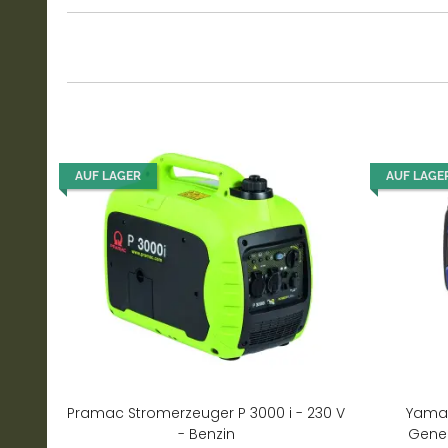
AUF LAGER
AUF LAGE
Pramac Stromerzeuger P 3000 i - 230 V
Yamah
- Benzin
Gener