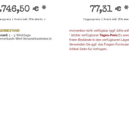
.746,50 €
*
77,31 €
*
spreis | Preis inkl. 19% MwSt. ✓
Tagespreis | Preis inkl. 19% Mw
GERBESTAND
momentan nicht verfügbar (ggf. bitte anf
erzeit
: 1 - 3 Werktage
* letzter verfügbarer
Tages-Preis
Es werd
erverkaufs-Wert Versand kostenlos in
freien Bestände in den verfügbaren Läger
Verwenden Sie ggf. das Fragen-Formular 
Artikel-Seite für Anfragen...