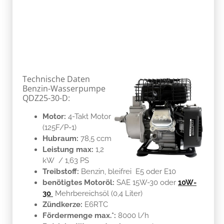
Technische Daten
Benzin-Wasserpumpe
QDZ25-30-D:
Motor:
4-Takt Motor
(125F/P-1)
Hubraum:
78,5 ccm
Leistung max:
1,2
kW / 1,63 PS
Treibstoff:
Benzin, bleifrei E5 oder E10
benötigtes Motoröl:
SAE 15W-30 oder
10W-
30
Mehrbereichsöl (0,4 Liter)
Zündkerze:
E6RTC
Fördermenge max.*:
8000 l/h
Betriebs-Wasserdruck max.:
3 bar
Förderhöhe *:
30 m
Ansaughöhe max.:
6 m