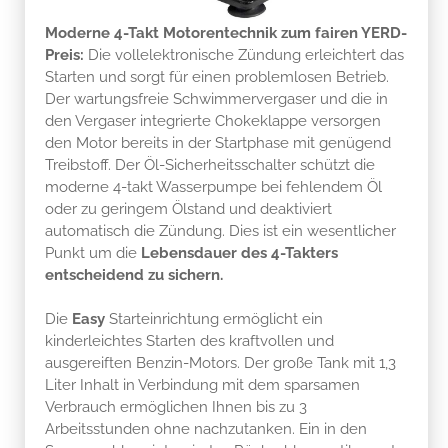
Preis:
Die vollelektronische Zündung erleichtert das
Starten und sorgt für einen problemlosen Betrieb.
Der wartungsfreie Schwimmervergaser und die in
den Vergaser integrierte Chokeklappe versorgen
den Motor bereits in der Startphase mit genügend
Treibstoff. Der Öl-Sicherheitsschalter schützt die
moderne 4-takt Wasserpumpe bei fehlendem Öl
oder zu geringem Ölstand und deaktiviert
automatisch die Zündung. Dies ist ein wesentlicher
Punkt um die
Lebensdauer des 4-Takters
entscheidend zu sichern.
Die
Easy
Starteinrichtung ermöglicht ein
kinderleichtes Starten des kraftvollen und
ausgereiften Benzin-Motors. Der große Tank mit 1,3
Liter Inhalt in Verbindung mit dem sparsamen
Verbrauch ermöglichen Ihnen bis zu 3
Arbeitsstunden ohne nachzutanken. Ein in den
Sauganschluss integriertes Rückschlagventil sperrt
den Rückfluss der Förderflüssigkeit beim
Unterbrechen der Pump-Arbeiten. Mit der Benzin-