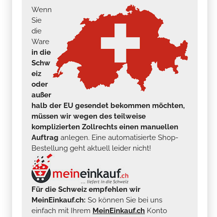
die
Ware
in die
Schw
eiz
oder
außer
halb der EU gesendet bekommen möchten,
müssen wir wegen des teilweise
komplizierten Zollrechts einen manuellen
Auftrag
anlegen. Eine automatisierte Shop-
Bestellung geht aktuell leider nicht!
Für die Schweiz empfehlen wir
MeinEinkauf.ch:
So können Sie bei uns
einfach mit Ihrem
MeinEinkauf.ch
Konto
einkaufen, als wären Sie ein deutscher Kunde
(
inkl. kostenlosem deutschen Versand ab 250