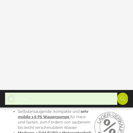
GTIN (EAN):
4250699441080
HAN:
600QDZ25-30-40Set
Kategorie:
Wasserpumpe Garten / Wasserpumpe
Benzin
Hersteller:
YERD
Leistung:
Pumpt bis zu 8000 Liter/ Std mit 3 bar Druck......pumpt bis
30 m Höhe!
Ideal in allen Lebenslagen:
Benzin Wasserpumpe zur
unabhängigen Gartenbewässerung bei Trockenheit oder als
Regenwasserpumpe zum Entwässerung von Gebäudeteilen bei
Hochwasser!
Unabhängigkeit
:
Selbstansaugende, Wasserpumpe mit robustem
und bewährten EURO-5 / 4-Takt-Motor!
Selbstansaugende, kompakte und
sehr
mobile 1,6 PS Wasserpumpe
für Haus
und Garten, zum Fördern von sauberem
bis leicht verschmutztem Wasser
Moderne 4-Takt EURO 5 Motorentechnik
mit
elektronisch unterstütztem Easy
Leichtstart