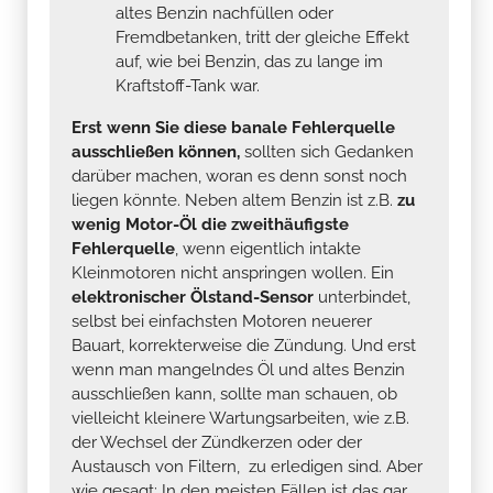
auf, wie bei Benzin, das zu lange im
Kraftstoff-Tank war.
Erst wenn Sie diese banale Fehlerquelle
ausschließen können,
sollten sich Gedanken
darüber machen, woran es denn sonst noch
liegen könnte. Neben altem Benzin ist z.B.
zu
wenig Motor-Öl die zweithäufigste
Fehlerquelle
, wenn eigentlich intakte
Kleinmotoren nicht anspringen wollen. Ein
elektronischer Ölstand-Sensor
unterbindet,
selbst bei einfachsten Motoren neuerer
Bauart, korrekterweise die Zündung. Und erst
wenn man mangelndes Öl und altes Benzin
ausschließen kann, sollte man schauen, ob
vielleicht kleinere Wartungsarbeiten, wie z.B.
der Wechsel der Zündkerzen oder der
Austausch von Filtern, zu erledigen sind. Aber
wie gesagt: In den meisten Fällen ist das gar
nicht nötig, wenn Sie immer "frisches" Benzin
verwenden.