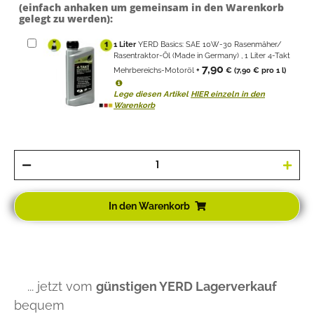
1
Liter
YERD Basics: SAE 10W-30 Rasenmäher/
Rasentraktor-Öl (Made in Germany) , 1 Liter 4-Takt
7,90
Mehrbereichs-Motoröl
+
€
(7,90 € pro 1 l)
Lege diesen Artikel
HIER einzeln in den
Warenkorb
In den Warenkorb
... jetzt vom
günstigen YERD Lagerverkauf
bequem
und abgesichert
an deine Haustür
liefern
lassen
!