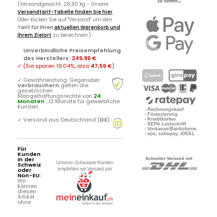
Tarif für Ihren
aktuellen Warenkorb und
Ihrem Zielort
zu berechnen.)
Unverbindliche Preisempfehlung
des Herstellers
:
249,99 €
✓
(Sie sparen
19.04%
, also
47,59 €
)
✓
Gewährleistung: Gegenüber
Verbrauchern
gelten die
gesetzlichen
Mängelhaftungsrechte von
24
Monaten
, 12 Monate für gewerbliche
Kunden.
✓
Versand aus Deutschland (
DE
)
Für
Kunden
in der
Schweiz
oder
Non-EU:
Wir
können
diesen
Artikel
ohne
Umsatzsteuer in Länder außerhalb
der EU liefern
(Preis netto ohne VAT
170.08 Euro
/ MwSt. / USt.:
zzgl.