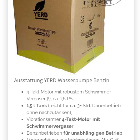
Ausstattung YERD Wasserpumpe Benzin:
4-Takt Motor mit robustem Schwimmer-
Vergaser (!), ca. 1,6 PS,
1,5 l Tank
(reicht für ca. 3+ Std. Dauerbetrieb
ohne nachzutanken),
Vibrationsarmer
4-Takt-Motor mit
Schwimmervergaser
Benzinbetrieben
für unabhängigen Betrieb
Motorgehäuse aus hochwertigem Alu-Guß
Quick Start System
für einfaches Starten
Chokeklappe zum Starten nach längerer