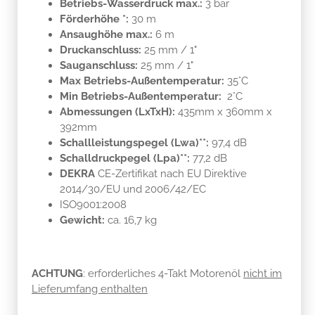
Druckanschluss:
25 mm / 1"
Sauganschluss:
25 mm / 1"
Max Betriebs-Außentemperatur:
35°C
Min Betriebs-Außentemperatur:
2°C
Abmessungen (LxTxH):
435mm x 360mm x
392mm
Schallleistungspegel (Lwa)**:
97,4 dB
Schalldruckpegel (Lpa)**:
77,2 dB
DEKRA
CE-Zertifikat nach EU Direktive
2014/30/EU und 2006/42/EC
ISO9001:2008
Gewicht:
ca. 16,7 kg
ACHTUNG
: erforderliches 4-Takt Motorenöl
nicht im
Lieferumfang enthalten
zusätzlicher Lieferumfang: incl.