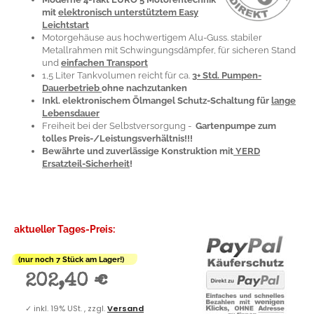
Motorgehäuse aus hochwertigem Alu-Guss. stabiler
Metallrahmen mit Schwingungsdämpfer, für sicheren Stand
und
einfachen Transport
1,5 Liter Tankvolumen reicht für ca.
3+ Std. Pumpen-
Dauerbetrieb
ohne nachzutanken
Inkl. elektronischem Ölmangel Schutz-Schaltung für
lange
Lebensdauer
Freiheit bei der Selbstversorgung -
Gartenpumpe zum
tolles Preis-/Leistungsverhältnis!!!
Bewährte und zuverlässige Konstruktion mit
YERD
Ersatzteil-Sicherheit
!
aktueller Tages-Preis:
(nur noch 7 Stück am Lager!)
202,40 €
✓
inkl. 19% USt. , zzgl.
Versand
(Versandgewicht: 28,90 kg - Unsere
Versandtarif-Tabelle finden Sie hier
.
Oder klicken Sie auf "Versand" um den