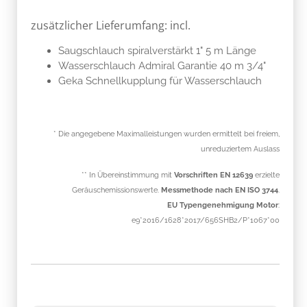
Saugschlauch spiralverstärkt 1" 5 m Länge
Wasserschlauch Admiral Garantie 40 m 3/4"
Geka Schnellkupplung für Wasserschlauch
* Die angegebene Maximalleistungen wurden ermittelt bei freiem,
unreduziertem Auslass
** In Übereinstimmung mit
Vorschriften EN 12639
erzielte
Geräuschemissionswerte.
Messmethode nach EN ISO 3744
.
EU Typengenehmigung Motor
:
e9*2016/1628*2017/656SHB2/P*1067*00
Welches Motorenöl soll ich für
diese Maschine verwenden?