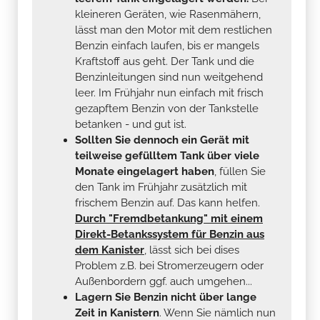
Benzin einfach laufen, bis er mangels
Kraftstoff aus geht. Der Tank und die
Benzinleitungen sind nun weitgehend
leer. Im Frühjahr nun einfach mit frisch
gezapftem Benzin von der Tankstelle
betanken - und gut ist.
Sollten Sie dennoch ein Gerät mit
teilweise gefülltem Tank über viele
Monate eingelagert haben
, füllen Sie
den Tank im Frühjahr zusätzlich mit
frischem Benzin auf. Das kann helfen.
Durch "Fremdbetankung" mit einem
Direkt-Betankssystem für Benzin aus
dem Kanister
, lässt sich bei dises
Problem z.B. bei Stromerzeugern oder
Außenbordern ggf. auch umgehen...
Lagern Sie Benzin nicht über lange
Zeit in Kanistern
. Wenn Sie nämlich nun
altes Benzin nachfüllen oder
Fremdbetanken, tritt der gleiche Effekt