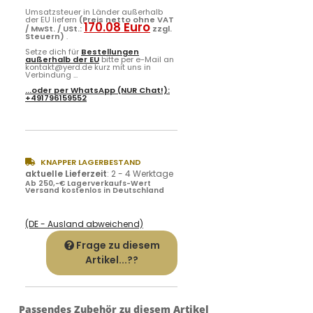
Steuern)
.
Setze dich für
Bestellungen
außerhalb der EU
bitte per e-Mail an
kontakt@yerd.de kurz mit uns in
Verbindung ...
...oder per
WhatsApp
(NUR Chat!):
+491796159552
KNAPPER LAGERBESTAND
aktuelle Lieferzeit
:
2 - 4 Werktage
Ab 250,-€ Lagerverkaufs-Wert
Versand kostenlos in Deutschland
(DE - Ausland abweichend)
Frage zu diesem
Artikel...??
Passendes Zubehör zu diesem Artikel
(einfach anhaken um gemeinsam in den Warenkorb
gelegt zu werden):