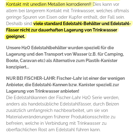
Kontakt mit unedlen Metallen korrodieren!!
Dies kann vor
allem bei längerem Kontakt mit Trinkwasser, welches oftmals
geringe Spuren von Eisen oder Kupfer enthalt, der Fall sein.
Deshalb sind
viele standard Edelstahl-Behälter und Edelstahl-
Fässer nicht zur dauerhaften Lagerung von Trinkwasser
geeignet.
Unsere H2O Edelstahlbehälter
wurden speziell für die
Lagerung und den Transport von Wasser (z.B. für Camping,
Boote, Caravan etc) als Alternative zum Plastik-Kanister
konzipiert...
NUR BEI FISCHER-LAHR:
Fischer-Lahr ist einer der wenigen
Anbieter, die Edelstahl-Kannen bzw. Kanister speziell zur
Lagerung von Trinkwasser anbieten!
Die Edelstahlkannen der Fischer-Lahr H2O Serie werden,
anders als handelsübliche Edelstahlfässer, durch Beizen
zusätzlich umfangreich nachbearbeitet, um sie von
Materialveränderungen früherer Produktionsschritte zu
befreien, welche in Verbindung mit Trinkwasser zu
oberflächlichen Rost am Edelstahl führen kann.