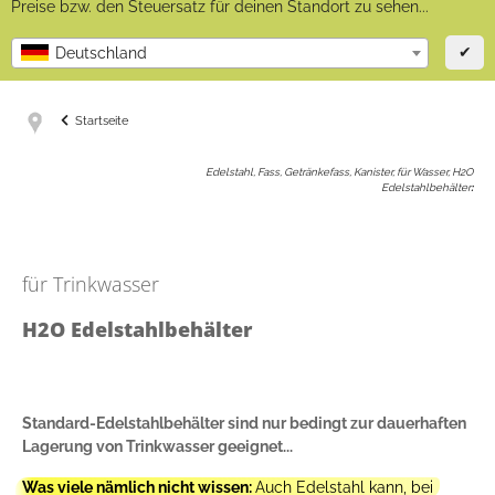
Preise bzw. den Steuersatz für deinen Standort zu sehen...
✔
Deutschland
Startseite
Edelstahl, Fass, Getränkefass, Kanister, für Wasser, H2O
Edelstahlbehälter
:
für Trinkwasser
H2O Edelstahlbehälter
Standard-Edelstahlbehälter sind nur bedingt zur dauerhaften
Lagerung von Trinkwasser geeignet...
Was viele nämlich nicht wissen:
Auch Edelstahl kann, bei