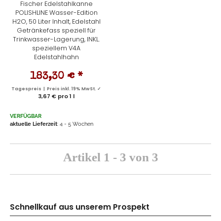
Fischer Edelstahlkanne
POLISHLINE Wasser-Edition
H2O, 50 Liter Inhalt, Edelstahl
Getränkefass speziell für
Trinkwasser-Lagerung, INKL.
speziellem V4A
Edelstahlhahn
183,30 €
*
Tagespreis | Preis inkl. 19% MwSt. ✓
3,67 € pro 1 l
VERFÜGBAR
aktuelle Lieferzeit
: 4 - 5 Wochen
Artikel 1 - 3 von 3
Schnellkauf aus unserem Prospekt