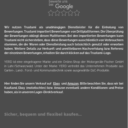
Wir nutzen Trustami als unabhängigen Dienstleister für die Einholung von
Bewertungen. Trustami importiert Bewertungen von Drittplattformen. Die Überprüfung
der Bewertungen obliegt diesen Plattformen. Bei den importierten Bewertungen kann
Trustami nicht sicherstellen, dass diese Bewertungen ausschließlich von Verbrauchern
stammen, die die Waren oder Dienstleistung auch tatsächlich genutzt oder erworben
haben. Weitere Details zur Herkunft und unmittelbaren Nachverfolung bzw. Referenz
der einzelnen Bewertungen, erhalten Sie durch klicken auf das Trustami-Logo.
YERD ist eine eingetragene Marke und ein Online-Shop der Motorgeräte Fischer GmbH
in Lahr/Schwarzwald. Unter der Marke YERD vertreibt das Unternehmen Produkte aus
Garten-, Land-, Forst- und Kommunaltechnik sowie ausgewählte D2C-Produkte.
Hier finden Sie unsern Verkauf auf
Ebay
und
Amazon
. Bitte beachten Sie, dass wir bei
Kaufland, Ebay (motofischtec) bzw. Amazon eventuell andere Konditionen und Preise
haben, als in unserem Lager-Direktverkauf.
Sicher, bequem und flexibel kaufen...