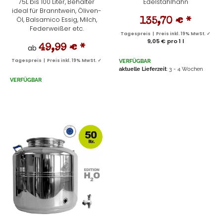
75L bis 100 Liter, Behälter
Edelstahlhahn
ideal für Branntwein, Öliven-
Öl, Balsamico Essig, Milch,
135,70 €
*
Federweißer etc.
Tagespreis | Preis inkl. 19% MwSt. ✓
9,05 € pro 1 l
ab
49,99 €
*
Tagespreis | Preis inkl. 19% MwSt. ✓
VERFÜGBAR
aktuelle Lieferzeit
: 3 - 4 Wochen
VERFÜGBAR