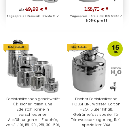
ab
49,99 €
*
135,70 €
*
Tagespreis | Preis inkl. 19% MwSt. ✓
Tagespreis | Preis inkl. 19% MwSt. ✓
9,05 € pro 1 l
BESTSELLER
BESTSELLER
Edelstahlkannen geschweißt
Fischer Edelstahlkanne
(!): Fischer Polish-Line
POLISHLINE Wasser-Edition
Edelstahlkanne in
H2O, 15 Liter Inhalt,
verschiedenen
Getränkefass speziell für
Ausführungen mit Zubehör,
Trinkwasser-Lagerung, INKL.
von 3L, 10L, 15L, 20L, 25L, 30L, 50L,
speziellem V4A