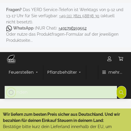
Fragen?
Das YERD Service-Telefon ist Werktags von 9-12 und
13-17 Uhr für Sie verfügbar:
+49 (0) 7821 58838 30
(aktuell
nicht besetzt).
WhatsApp
(NUR Chat):
+491796159552
Oder nutze das Produktfragen-Formular auf der jeweiligen
Produktseite...
Feuerstellen
Pflanzbehälter
mehr...
Wir liefern zum besten Preis sicher aus Deutschland. Und wir
bezahlen für deinen Einkauf Steuern in deinem Land:
Bestätige bitte kurz dein Lieferland innerhalb der EU, um