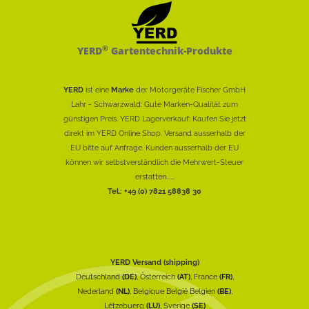
®
YERD
Gartentechnik-Produkte
YERD
ist eine
Marke
der Motorgeräte Fischer GmbH
Lahr - Schwarzwald: Gute Marken-Qualität zum
günstigen Preis. YERD Lagerverkauf: Kaufen Sie jetzt
direkt im YERD Online Shop. Versand ausserhalb der
EU bitte auf Anfrage. Kunden ausserhalb der EU
können wir selbstverständlich die Mehrwert-Steuer
erstatten......
Tel.: +49 (0) 7821 58838 30
YERD Versand (shipping)
Deutschland
(DE)
, Österreich
(AT)
, France
(FR)
,
Nederland
(NL)
, Belgique België Belgien
(BE)
,
Lëtzebuerg
(LU)
, Sverige
(SE)