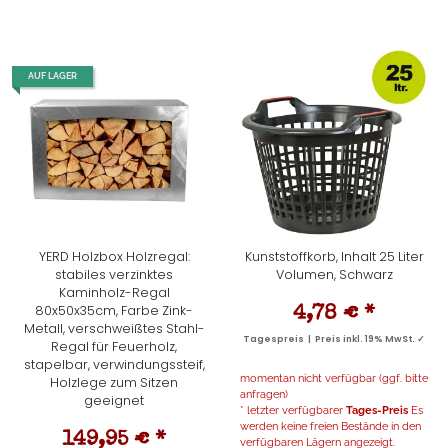
AUF LAGER
YERD Holzbox Holzregal:
Kunststoffkorb, Inhalt 25 Liter
stabiles verzinktes
Volumen, Schwarz
Kaminholz-Regal
80x50x35cm, Farbe Zink-
4,78 €
*
Metall, verschweißtes Stahl-
Tagespreis | Preis inkl. 19% MwSt. ✓
Regal für Feuerholz,
stapelbar, verwindungssteif,
momentan nicht verfügbar (ggf. bitte
Holzlege zum Sitzen
anfragen)
geeignet
* letzter verfügbarer
Tages-Preis
Es
werden keine freien Bestände in den
149,95 €
*
verfügbaren Lägern angezeigt.