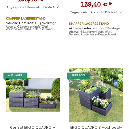
195,40 €
*
139,40 €
*
Tagespreis | Preis inkl. 19% MwSt. ✓
Tagespreis | Preis inkl. 19% MwSt. ✓
KNAPPER LAGERBESTAND
aktuelle Lieferzeit
: 1 - 3 Werktage
KNAPPER LAGERBESTAND
Ab 250,-€ Lagerverkaufs-Wert
aktuelle Lieferzeit
: 1 - 3 Werktage
Versand kostenlos in Deutschland
Ab 250,-€ Lagerverkaufs-Wert
Versand kostenlos in Deutschland
AUF LAGER
AUF LAGER
6er Set ERGO QUADRO M
ERGO QUADRO S Hochbeet-