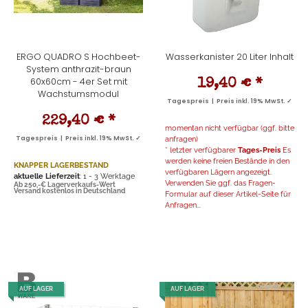
ERGO QUADRO S Hochbeet-
Wasserkanister 20 Liter Inhalt
System anthrazit-braun
60x60cm - 4er Set mit
19,40 €
*
Wachstumsmodul
Tagespreis | Preis inkl. 19% MwSt. ✓
229,40 €
*
momentan nicht verfügbar (ggf. bitte
Tagespreis | Preis inkl. 19% MwSt. ✓
anfragen)
* letzter verfügbarer
Tages-Preis
Es
werden keine freien Bestände in den
KNAPPER LAGERBESTAND
verfügbaren Lägern angezeigt.
aktuelle Lieferzeit
: 1 - 3 Werktage
Verwenden Sie ggf. das Fragen-
Ab 250,-€ Lagerverkaufs-Wert
Versand kostenlos in Deutschland
Formular auf dieser Artikel-Seite für
Anfragen...
AUF LAGER
AUF LAGER