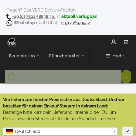
Fragen? Das YERD Service-Telefon
+49 (0) 7821 58838 30
ist
aktuell verfügbar!
WhatsApp
(NUR Chat):
+491796159552
Feuerstellen
Pflanzbehälter
mehr...
Wir liefern zum besten Preis sicher aus Deutschland. Und wir
bezahlen für deinen Einkauf Steuern in deinem Land:
Bestätige bitte kurz dein Lieferland innerhalb der EU, um
Preise bzw. den Steuersatz für deinen Standort zu sehen...
✔
Deutschland