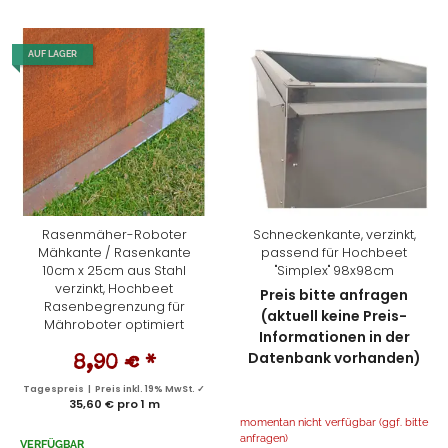
AUF LAGER
Rasenmäher-Roboter
Schneckenkante, verzinkt,
Mähkante / Rasenkante
passend für Hochbeet
10cm x 25cm aus Stahl
"Simplex" 98x98cm
verzinkt, Hochbeet
Preis bitte anfragen
Rasenbegrenzung für
(aktuell keine Preis-
Mähroboter optimiert
Informationen in der
Datenbank vorhanden)
8,90 €
*
Tagespreis | Preis inkl. 19% MwSt. ✓
35,60 € pro 1 m
momentan nicht verfügbar (ggf. bitte
anfragen)
VERFÜGBAR