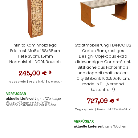
Infinita Kaminholzregal
Stadtmöblierung: FLANCO B2
Edelrost. Maße 158x38cm
Corten Bank, rostiges
Tiefe 35cm, 1,5mm
Design-Objekt aus extra
Normalstahl DC01, Bausatz
dickwandigen Corten-Stahl,
Sitzfläche aus Fichtenholz
und doppelt matt lackiert,
245,00 €
*
City Sitzbank 100x50x46 cm,
Tagespreis | Preis inkl. 19% MwSt. ✓
made in EU (Versand
kostenfrei *)
VERFÜGBAR
aktuelle Lieferzeit
: 5 - 7 Werktage
727,09 €
*
Ab 250,-€ Lagerverkaufs-Wert
Versand kostenlos in Deutschland
Tagespreis | Preis inkl. 19% MwSt. ✓
VERFÜGBAR
aktuelle Lieferzeit
: ca. 4 Wochen