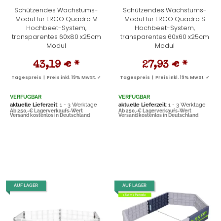
Schützendes Wachstums-
Schützendes Wachstums-
Modul für ERGO Quadro M
Modul für ERGO Quadro S
Hochbeet-System,
Hochbeet-System,
transparentes 60x80 x25cm
transparentes 60x60 x25cm
Modul
Modul
43,19 €
*
27,93 €
*
Tagespreis | Preis inkl. 19% MwSt. ✓
Tagespreis | Preis inkl. 19% MwSt. ✓
VERFÜGBAR
VERFÜGBAR
aktuelle Lieferzeit
: 1 - 3 Werktage
aktuelle Lieferzeit
: 1 - 3 Werktage
Ab 250,-€ Lagerverkaufs-Wert
Ab 250,-€ Lagerverkaufs-Wert
Versand kostenlos in Deutschland
Versand kostenlos in Deutschland
AUF LAGER
AUF LAGER