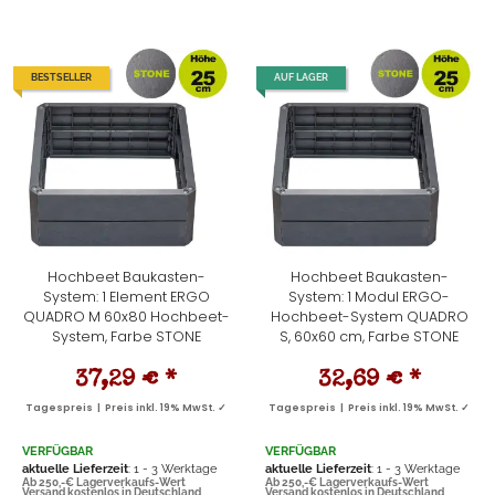
BESTSELLER
AUF LAGER
Hochbeet Baukasten-
Hochbeet Baukasten-
System: 1 Element ERGO
System: 1 Modul ERGO-
QUADRO M 60x80 Hochbeet-
Hochbeet-System QUADRO
System, Farbe STONE
S, 60x60 cm, Farbe STONE
37,29 €
*
32,69 €
*
Tagespreis | Preis inkl. 19% MwSt. ✓
Tagespreis | Preis inkl. 19% MwSt. ✓
VERFÜGBAR
VERFÜGBAR
aktuelle Lieferzeit
: 1 - 3 Werktage
aktuelle Lieferzeit
: 1 - 3 Werktage
Ab 250,-€ Lagerverkaufs-Wert
Ab 250,-€ Lagerverkaufs-Wert
Versand kostenlos in Deutschland
Versand kostenlos in Deutschland