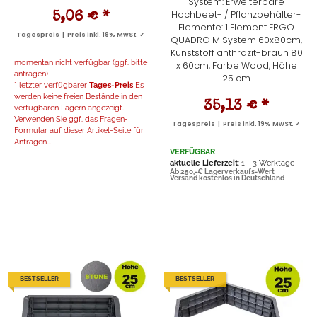
System: Erweiterbare
Hochbeet- / Pflanzbehälter-
5,06 €
*
Elemente: 1 Element ERGO
Tagespreis | Preis inkl. 19% MwSt. ✓
QUADRO M System 60x80cm,
Kunststoff anthrazit-braun 80
momentan nicht verfügbar (ggf. bitte
x 60cm, Farbe Wood, Höhe
anfragen)
25 cm
* letzter verfügbarer
Tages-Preis
Es
werden keine freien Bestände in den
35,13 €
*
verfügbaren Lägern angezeigt.
Verwenden Sie ggf. das Fragen-
Tagespreis | Preis inkl. 19% MwSt. ✓
Formular auf dieser Artikel-Seite für
Anfragen...
VERFÜGBAR
aktuelle Lieferzeit
: 1 - 3 Werktage
Ab 250,-€ Lagerverkaufs-Wert
Versand kostenlos in Deutschland
BESTSELLER
BESTSELLER