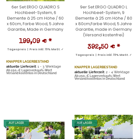
6er Set ERGO QUADRO S
9er Set ERGO QUADRO L
Hochbeet-System, 6
Hochbeet-System, 9
Elemente à 25 cm Höhe / 60
Elemente à 25 cm Höhe / 80
x 60cm, Farbe Wood, 5 Jahre
x 80cm,Farbe Wood, 5 Jahre
Garantie, Made in Germany
Garantie, made in Germany
(Versand kostenfrei)
199,09 €
*
392,50 €
*
Tagespreis | Preis inkl. 19% MwSt. ✓
Tagespreis | Preis inkl. 19% MwSt. ✓
KNAPPER LAGERBESTAND
aktuelle Lieferzeit
: 1 - 3 Werktage
KNAPPER LAGERBESTAND
Ab 250,-€ Lagerverkaufs-Wert
aktuelle Lieferzeit
: 2 - 4 Werktage
Versand kostenlos in Deutschland
Ab 250,-€ Lagerverkaufs-Wert
Versand kostenlos in Deutschland
AUF LAGER
AUF LAGER