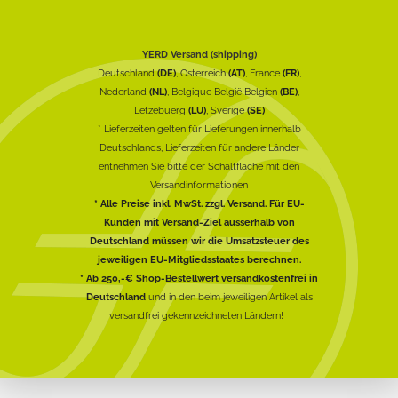
YERD Versand (shipping)
Deutschland
(DE)
, Österreich
(AT)
, France
(FR)
,
Nederland
(NL)
, Belgique België Belgien
(BE)
,
Lëtzebuerg
(LU)
, Sverige
(SE)
* Lieferzeiten gelten für Lieferungen innerhalb
Deutschlands, Lieferzeiten für andere Länder
entnehmen Sie bitte der Schaltfläche mit den
Versandinformationen
* Alle Preise inkl. MwSt. zzgl. Versand. Für EU-
Kunden mit Versand-Ziel ausserhalb von
Deutschland müssen wir die Umsatzsteuer des
jeweiligen EU-Mitgliedsstaates berechnen.
* Ab 250,-€ Shop-Bestellwert versandkostenfrei in
Deutschland
und in den beim jeweiligen Artikel als
versandfrei gekennzeichneten Ländern!