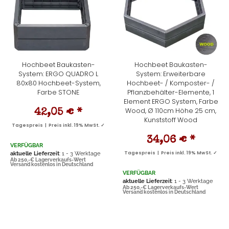
Hochbeet Baukasten-
Hochbeet Baukasten-
System: ERGO QUADRO L
System: Erweiterbare
80x80 Hochbeet-System,
Hochbeet- / Komposter- /
Farbe STONE
Pflanzbehälter-Elemente, 1
Element ERGO System, Farbe
Wood, Ø 110cm Höhe 25 cm,
42,05 €
*
Kunststoff Wood
Tagespreis | Preis inkl. 19% MwSt. ✓
34,06 €
*
VERFÜGBAR
aktuelle Lieferzeit
: 1 - 3 Werktage
Tagespreis | Preis inkl. 19% MwSt. ✓
Ab 250,-€ Lagerverkaufs-Wert
Versand kostenlos in Deutschland
VERFÜGBAR
aktuelle Lieferzeit
: 1 - 3 Werktage
Ab 250,-€ Lagerverkaufs-Wert
Versand kostenlos in Deutschland