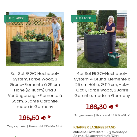
AUF LAGER
AUF LAGER
3er Set ERGO Hochbeet-
4er Set ERGO-Hochbeet-
System, Farbe Wood, 3
System, 4 Grund-Elemente à
Grund-Elemente à 25 cm
25 cm Höhe, Ø 110 cm, Holz-
Höhe (Ø 110cm) und 3
Optik, Farbe Wood, 5 Jahre
Verlängerungs-Elemente à
Garantie, made in Germany
55cm, 5 Jahre Garantie,
made in Germany
166,30 €
*
Tagespreis | Preis inkl. 19% MwSt. ✓
195,50 €
*
Tagespreis | Preis inkl. 19% MwSt. ✓
KNAPPER LAGERBESTAND
aktuelle Lieferzeit
: 1 - 3 Werktage
Ab 250,-€ Lagerverkaufs-Wert