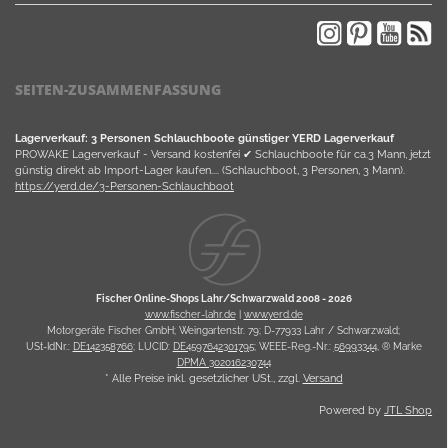
SEITEN-ZUSAMMENFASSUNG
Lagerverkauf: 3 Personen Schlauchboote günstiger YERD Lagerverkauf
PROWAKE Lagerverkauf - Versand kostenfei ✔ Schlauchboote für ca.3 Mann, jetzt
günstig direkt ab Import-Lager kaufen.... (Schlauchboot, 3 Personen, 3 Mann).
https://yerd.de/3-Personen-Schlauchboot
Fischer Online-Shops Lahr/Schwarzwald 2008 -
2026
www.fischer-lahr.de
|
www.yerd.de
Motorgeräte Fischer GmbH; Weingartenstr. 79; D-77933 Lahr / Schwarzwald;
USt-IdNr.:
DE142358766
; LUCID:
DE4597642301795
; WEEE-Reg.-Nr.:
56993344
, ® Marke
DPMA 302016230744
* Alle Preise inkl. gesetzlicher USt., zzgl.
Versand
Powered by
JTL Shop