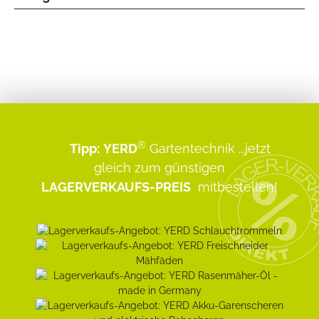
®
Tipp:
YERD
Gartentechnik
...jetzt
gleich zum günstigen
LAGERVERKAUFS-PREIS
mitbestellen!