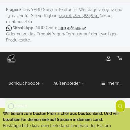
Fragen?
Das YERD Service-Telefon ist Werktags von 9-12 und
13-17 Uhr für Sie verfügbar:
+49 (0) 7821 58838 30
(aktuell
nicht besetzt).
WhatsApp
(NUR Chat):
+491796159552
Oder nutze das Produktfragen-Formular auf der jeweiligen
Produktseite...
Schlauchboote
Außenborder
mehr...
Wir liefern zum besten Preis sicher aus Deutschland. Und wir
bezahlen für deinen Einkauf Steuern in deinem Land:
Bestätige bitte kurz dein Lieferland innerhalb der EU, um