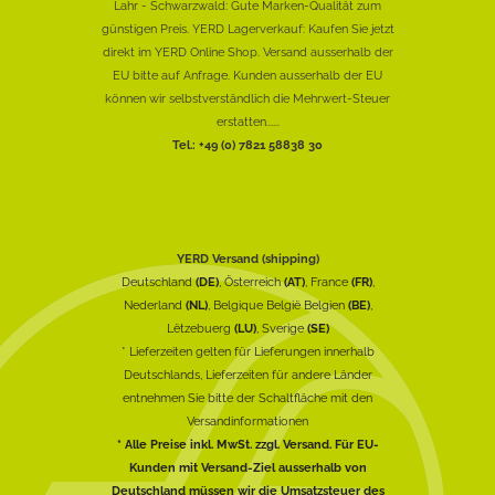
Lahr - Schwarzwald: Gute Marken-Qualität zum
günstigen Preis. YERD Lagerverkauf: Kaufen Sie jetzt
direkt im YERD Online Shop. Versand ausserhalb der
EU bitte auf Anfrage. Kunden ausserhalb der EU
können wir selbstverständlich die Mehrwert-Steuer
erstatten......
Tel.: +49 (0) 7821 58838 30
YERD Versand (shipping)
Deutschland
(DE)
, Österreich
(AT)
, France
(FR)
,
Nederland
(NL)
, Belgique België Belgien
(BE)
,
Lëtzebuerg
(LU)
, Sverige
(SE)
* Lieferzeiten gelten für Lieferungen innerhalb
Deutschlands, Lieferzeiten für andere Länder
entnehmen Sie bitte der Schaltfläche mit den
Versandinformationen
* Alle Preise inkl. MwSt. zzgl. Versand. Für EU-
Kunden mit Versand-Ziel ausserhalb von
Deutschland müssen wir die Umsatzsteuer des