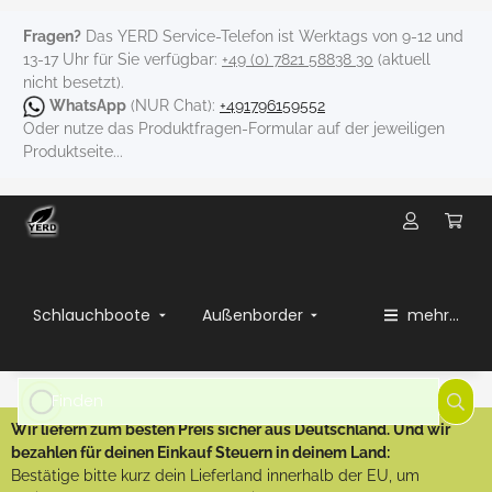
Fragen?
Das YERD Service-Telefon ist Werktags von 9-12 und
13-17 Uhr für Sie verfügbar:
+49 (0) 7821 58838 30
(aktuell
nicht besetzt).
WhatsApp
(NUR Chat):
+491796159552
Oder nutze das Produktfragen-Formular auf der jeweiligen
Produktseite...
Schlauchboote
Außenborder
mehr...
Wir liefern zum besten Preis sicher aus Deutschland. Und wir
bezahlen für deinen Einkauf Steuern in deinem Land:
Bestätige bitte kurz dein Lieferland innerhalb der EU, um