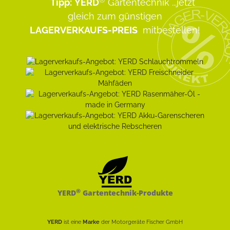
Tipp:
YERD
Gartentechnik
...jetzt
gleich zum günstigen
LAGERVERKAUFS-PREIS
mitbestellen!
®
YERD
Gartentechnik-Produkte
YERD
ist eine
Marke
der Motorgeräte Fischer GmbH