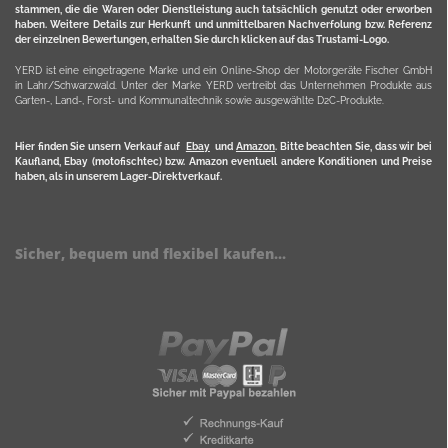
stammen, die die Waren oder Dienstleistung auch tatsächlich genutzt oder erworben
haben. Weitere Details zur Herkunft und unmittelbaren Nachverfolung bzw. Referenz
der einzelnen Bewertungen, erhalten Sie durch klicken auf das Trustami-Logo.
YERD ist eine eingetragene Marke und ein Online-Shop der Motorgeräte Fischer GmbH
in Lahr/Schwarzwald. Unter der Marke YERD vertreibt das Unternehmen Produkte aus
Garten-, Land-, Forst- und Kommunaltechnik sowie ausgewählte D2C-Produkte.
Hier finden Sie unsern Verkauf auf
Ebay
und
Amazon
. Bitte beachten Sie, dass wir bei
Kaufland, Ebay (motofischtec) bzw. Amazon eventuell andere Konditionen und Preise
haben, als in unserem Lager-Direktverkauf.
Sicher, bequem und flexibel kaufen...