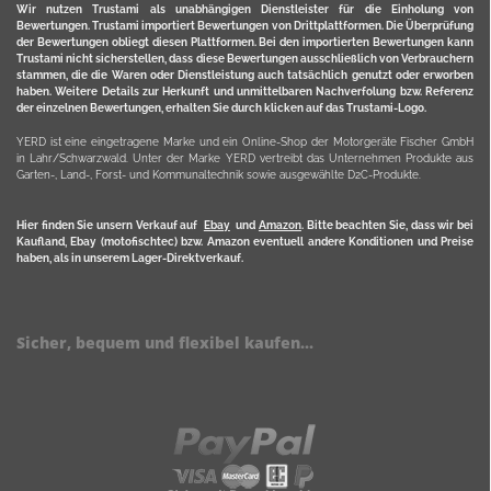
Wir nutzen Trustami als unabhängigen Dienstleister für die Einholung von
Bewertungen. Trustami importiert Bewertungen von Drittplattformen. Die Überprüfung
der Bewertungen obliegt diesen Plattformen. Bei den importierten Bewertungen kann
Trustami nicht sicherstellen, dass diese Bewertungen ausschließlich von Verbrauchern
stammen, die die Waren oder Dienstleistung auch tatsächlich genutzt oder erworben
haben. Weitere Details zur Herkunft und unmittelbaren Nachverfolung bzw. Referenz
der einzelnen Bewertungen, erhalten Sie durch klicken auf das Trustami-Logo.
YERD ist eine eingetragene Marke und ein Online-Shop der Motorgeräte Fischer GmbH
in Lahr/Schwarzwald. Unter der Marke YERD vertreibt das Unternehmen Produkte aus
Garten-, Land-, Forst- und Kommunaltechnik sowie ausgewählte D2C-Produkte.
Hier finden Sie unsern Verkauf auf
Ebay
und
Amazon
. Bitte beachten Sie, dass wir bei
Kaufland, Ebay (motofischtec) bzw. Amazon eventuell andere Konditionen und Preise
haben, als in unserem Lager-Direktverkauf.
Sicher, bequem und flexibel kaufen...