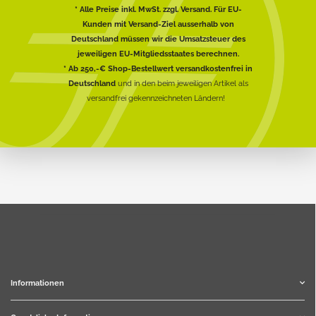
* Alle Preise inkl. MwSt. zzgl. Versand. Für EU-
Kunden mit Versand-Ziel ausserhalb von
Deutschland müssen wir die Umsatzsteuer des
jeweiligen EU-Mitgliedsstaates berechnen.
* Ab 250,-€ Shop-Bestellwert versandkostenfrei in
Deutschland
und in den beim jeweiligen Artikel als
versandfrei gekennzeichneten Ländern!
Informationen