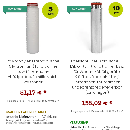
AUF LAGER
AUF LAGER
Polypropylen Filterkartusche
Edelstahl Filter-Kartusche 10
5 Mikron (µm) für Ultrafiller
Mikron (µm) für Ultrafiller bzw.
bzw. für Vakuum-
für Vakuum-Abfüllgeräte,
Abfüllgeräte, Feinfilter, nicht
Klärfilter, Edelstahlfilter /
waschbar
Permanentfilter praktisch
unbegrenzt regenerierbar
(zu reinigen)
51,17 €
*
Tagespreis | Preis inkl. 19% MwSt. ✓
158,09 €
*
Tagespreis | Preis inkl. 19% MwSt. ✓
KNAPPER LAGERBESTAND
aktuelle Lieferzeit
: 1 - 3 Werktage
Ab 250,-€ Lagerverkaufs-Wert
VERFÜGBAR
Versand kostenlos in Deutschland
aktuelle Lieferzeit
: 1 - 3 Werktage