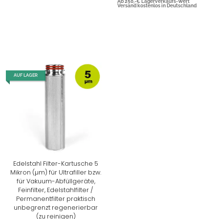
Ab 250,-€ Lagerverkaufs-Wert
Versand kostenlos in Deutschland
AUF LAGER
Edelstahl Filter-Kartusche 5
Mikron (µm) für Ultrafiller bzw.
für Vakuum-Abfüllgeräte,
Feinfilter, Edelstahlfilter /
Permanentfilter praktisch
unbegrenzt regenerierbar
(zu reinigen)