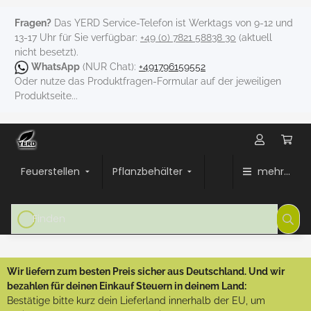
Fragen?
Das YERD Service-Telefon ist Werktags von 9-12 und
13-17 Uhr für Sie verfügbar:
+49 (0) 7821 58838 30
(aktuell
nicht besetzt).
WhatsApp
(NUR Chat):
+491796159552
Oder nutze das Produktfragen-Formular auf der jeweiligen
Produktseite...
Feuerstellen
Pflanzbehälter
mehr...
Wir liefern zum besten Preis sicher aus Deutschland. Und wir
bezahlen für deinen Einkauf Steuern in deinem Land:
Bestätige bitte kurz dein Lieferland innerhalb der EU, um