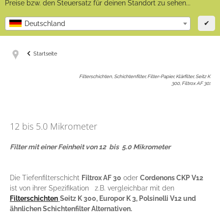
Preise bzw. den Steuersatz für deinen Standort zu sehen...
✔
Deutschland
Startseite
Filterschichten, Schichtenfilter, Filter-Papier, Klärfilter, Seitz K
300, Filtrox AF 30
:
12 bis 5.0 Mikrometer
Filter mit einer Feinheit von 12 bis 5.0 Mikrometer
Die Tiefenfilterschicht
Filtrox AF 30
oder
Cordenons CKP V12
ist von ihrer Spezifikation z.B. vergleichbar mit den
Filterschichten
Seitz K 300, Europor K 3, Polsinelli V12 und
ähnlichen Schichtenfilter Alternativen.