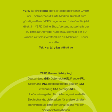
YERD
ist eine
Marke
der Motorgeräte Fischer GmbH
Lahr - Schwarzwald: Gute Marken-Qualität zum
günstigen Preis. YERD Lagerverkauf: Kaufen Sie jetzt
direkt im YERD Online Shop. Versand ausserhalb der
EU bitte auf Anfrage. Kunden ausserhalb der EU
können wir selbstverständlich die Mehrwert-Steuer
erstatten......
Tel.: +49 (0) 7821 58838 30
YERD Versand (shipping)
Deutschland
(DE)
, Österreich
(AT)
, France
(FR)
,
Nederland
(NL)
, Belgique België Belgien
(BE)
,
Lëtzebuerg
(LU)
, Sverige
(SE)
* Lieferzeiten gelten für Lieferungen innerhalb
Deutschlands, Lieferzeiten für andere Länder
entnehmen Sie bitte der Schaltfläche mit den
Versandinformationen