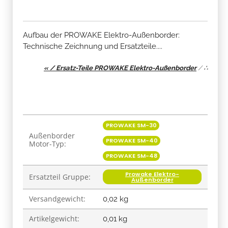
Aufbau der PROWAKE Elektro-Außenborder:
Technische Zeichnung und Ersatzteile....
« / Ersatz-Teile PROWAKE Elektro-Außenborder
/
∴
Produkteigenschaft
Wert
PROWAKE SM-30
Außenborder
PROWAKE SM-40
Motor-Typ:
PROWAKE SM-48
Prowake Elektro-
Ersatzteil Gruppe:
Außenborder
Versandgewicht:
0,02 kg
Artikelgewicht:
0,01
kg