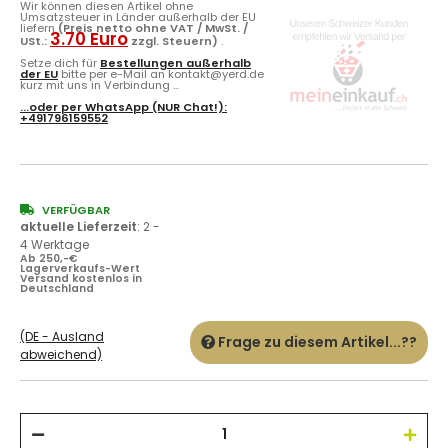
Wir können diesen Artikel ohne
Umsatzsteuer in Länder außerhalb der EU
liefern
(Preis netto ohne VAT / MwSt. /
3.70 Euro
USt.:
zzgl. Steuern)
.
Setze dich für
Bestellungen außerhalb
der EU
bitte per e-Mail an kontakt@yerd.de
kurz mit uns in Verbindung ...
...oder per
WhatsApp
(NUR Chat!):
+491796159552
VERFÜGBAR
aktuelle Lieferzeit
:
2 -
4 Werktage
Ab 250,-€
Lagerverkaufs-Wert
Versand kostenlos in
Deutschland
(DE - Ausland
Frage zu diesem Artikel...??
abweichend)