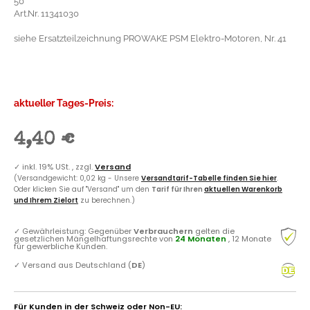
50
Art.Nr. 11341030
siehe Ersatzteilzeichnung PROWAKE PSM Elektro-Motoren, Nr. 41
aktueller Tages-Preis:
4,40 €
✓
inkl. 19% USt. , zzgl.
Versand
(Versandgewicht: 0,02 kg - Unsere
Versandtarif-Tabelle finden Sie hier
.
Oder klicken Sie auf "Versand" um den
Tarif für Ihren
aktuellen Warenkorb
und Ihrem Zielort
zu berechnen.)
✓
Gewährleistung: Gegenüber
Verbrauchern
gelten die
gesetzlichen Mängelhaftungsrechte von
24 Monaten
, 12 Monate
für gewerbliche Kunden.
✓
Versand aus Deutschland (
DE
)
Für Kunden in der Schweiz oder Non-EU: