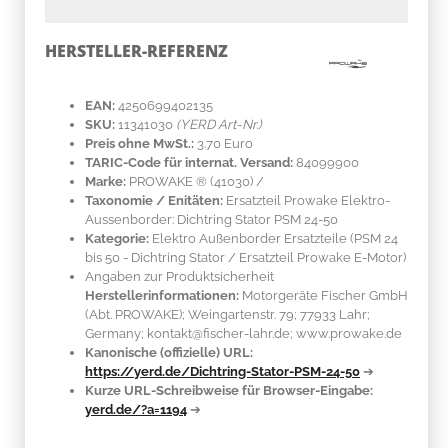
HERSTELLER-REFERENZ
EAN:
4250699402135
SKU:
11341030
(YERD Art-Nr.)
Preis ohne MwSt.:
3.70 Euro
TARIC-Code für internat. Versand:
84099900
Marke:
PROWAKE ®
(41030)
/
Taxonomie / Enitäten:
Ersatzteil Prowake Elektro-
Aussenborder: Dichtring Stator PSM 24-50
Kategorie:
Elektro Außenborder Ersatzteile (PSM 24
bis 50 - Dichtring Stator / Ersatzteil Prowake E-Motor)
Angaben zur Produktsicherheit
Herstellerinformationen:
Motorgeräte Fischer GmbH
(Abt. PROWAKE); Weingartenstr. 79; 77933 Lahr;
Germany; kontakt@fischer-lahr.de; www.prowake.de
Kanonische (offizielle) URL:
https://yerd.de/Dichtring-Stator-PSM-24-50
➔
Kurze URL-Schreibweise für Browser-Eingabe:
yerd.de/?a=1194
➔