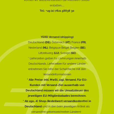
erstatten......
Tel.: +49 (0) 7821 58838 30
YERD Versand (shipping)
Deutschland
(DE)
, Österreich
(AT)
, France
(FR)
,
Nederland
(NL)
, Belgique België Belgien
(BE)
,
Lëtzebuerg
(LU)
, Sverige
(SE)
* Lieferzeiten gelten für Lieferungen innerhalb
Deutschlands, Lieferzeiten für andere Länder
entnehmen Sie bitte der Schaltfläche mit den
Versandinformationen
* Alle Preise inkl. MwSt. zzgl. Versand. Für EU-
Kunden mit Versand-Ziel ausserhalb von
Deutschland müssen wir die Umsatzsteuer des
jeweiligen EU-Mitgliedsstaates berechnen.
* Ab 250,-€ Shop-Bestellwert versandkostenfrei in
Deutschland
und in den beim jeweiligen Artikel als
versandfrei gekennzeichneten Ländern!