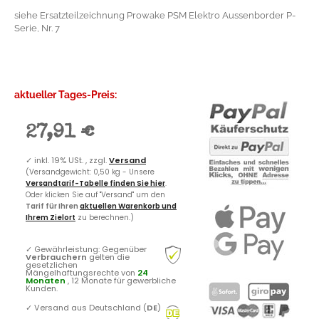
siehe Ersatzteilzeichnung Prowake PSM Elektro Aussenborder P-
Serie, Nr. 7
aktueller Tages-Preis:
27,91 €
✓
inkl. 19% USt. , zzgl.
Versand
(Versandgewicht: 0,50 kg - Unsere
Versandtarif-Tabelle finden Sie hier
.
Oder klicken Sie auf "Versand" um den
Tarif für Ihren
aktuellen Warenkorb und
Ihrem Zielort
zu berechnen.)
✓
Gewährleistung: Gegenüber
Verbrauchern
gelten die
gesetzlichen
Mängelhaftungsrechte von
24
Monaten
, 12 Monate für gewerbliche
Kunden.
✓
Versand aus Deutschland (
DE
)