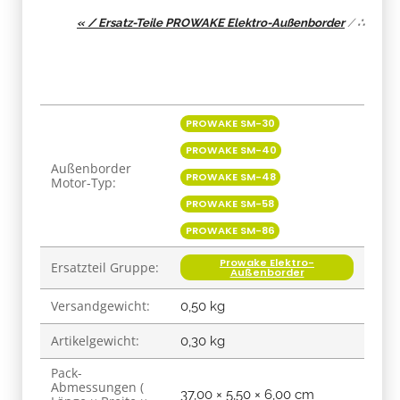
« / Ersatz-Teile PROWAKE Elektro-Außenborder
/
∴
Produkteigenschaft
Wert
PROWAKE SM-30
PROWAKE SM-40
Außenborder
PROWAKE SM-48
Motor-Typ:
PROWAKE SM-58
PROWAKE SM-86
Prowake Elektro-
Ersatzteil Gruppe:
Außenborder
Versandgewicht:
0,50 kg
Artikelgewicht:
0,30
kg
Pack-
Abmessungen (
37,00 × 5,50 × 6,00 cm