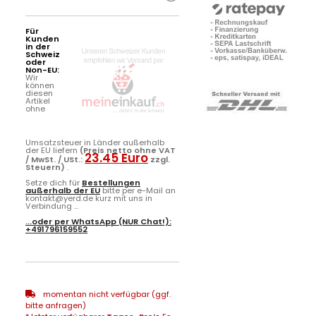
Für
Kunden
in der
Schweiz
oder
Non-EU:
Wir
können
diesen
Artikel
ohne
Umsatzsteuer in Länder außerhalb
der EU liefern
(Preis netto ohne VAT
23.45 Euro
/ MwSt. / USt.:
zzgl.
Steuern)
.
Setze dich für
Bestellungen
außerhalb der EU
bitte per e-Mail an
kontakt@yerd.de kurz mit uns in
Verbindung ...
...oder per
WhatsApp
(NUR Chat!):
+491796159552
momentan nicht verfügbar (ggf.
bitte anfragen)