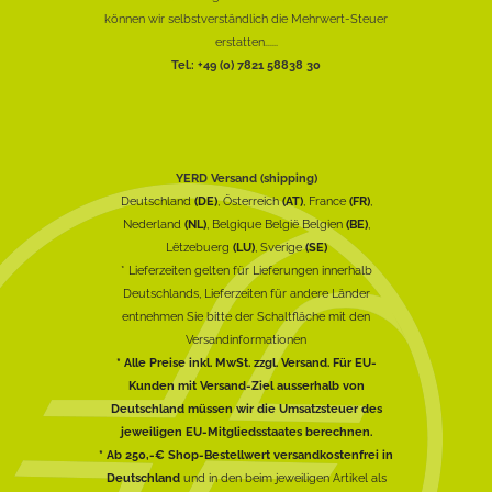
können wir selbstverständlich die Mehrwert-Steuer
erstatten......
Tel.: +49 (0) 7821 58838 30
YERD Versand (shipping)
Deutschland
(DE)
, Österreich
(AT)
, France
(FR)
,
Nederland
(NL)
, Belgique België Belgien
(BE)
,
Lëtzebuerg
(LU)
, Sverige
(SE)
* Lieferzeiten gelten für Lieferungen innerhalb
Deutschlands, Lieferzeiten für andere Länder
entnehmen Sie bitte der Schaltfläche mit den
Versandinformationen
* Alle Preise inkl. MwSt. zzgl. Versand. Für EU-
Kunden mit Versand-Ziel ausserhalb von
Deutschland müssen wir die Umsatzsteuer des
jeweiligen EU-Mitgliedsstaates berechnen.
* Ab 250,-€ Shop-Bestellwert versandkostenfrei in
Deutschland
und in den beim jeweiligen Artikel als