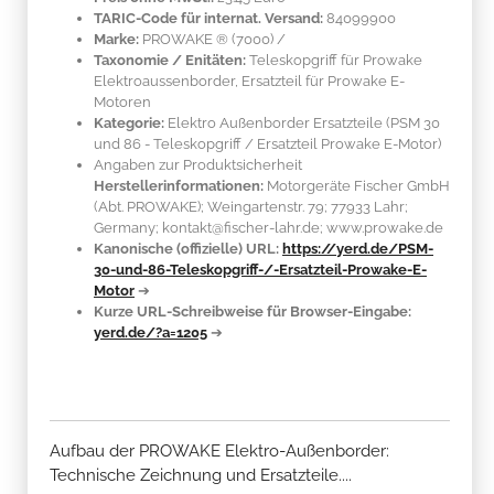
TARIC-Code für internat. Versand:
84099900
Marke:
PROWAKE ®
(7000)
/
Taxonomie / Enitäten:
Teleskopgriff für Prowake
Elektroaussenborder, Ersatzteil für Prowake E-
Motoren
Kategorie:
Elektro Außenborder Ersatzteile (PSM 30
und 86 - Teleskopgriff / Ersatzteil Prowake E-Motor)
Angaben zur Produktsicherheit
Herstellerinformationen:
Motorgeräte Fischer GmbH
(Abt. PROWAKE); Weingartenstr. 79; 77933 Lahr;
Germany; kontakt@fischer-lahr.de; www.prowake.de
Kanonische (offizielle) URL:
https://yerd.de/PSM-
30-und-86-Teleskopgriff-/-Ersatzteil-Prowake-E-
Motor
➔
Kurze URL-Schreibweise für Browser-Eingabe:
yerd.de/?a=1205
➔
Aufbau der PROWAKE Elektro-Außenborder:
Technische Zeichnung und Ersatzteile....