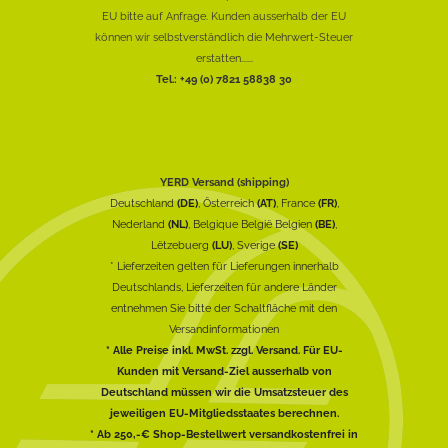
EU bitte auf Anfrage. Kunden ausserhalb der EU
können wir selbstverständlich die Mehrwert-Steuer
erstatten......
Tel.: +49 (0) 7821 58838 30
YERD Versand (shipping)
Deutschland
(DE)
, Österreich
(AT)
, France
(FR)
,
Nederland
(NL)
, Belgique België Belgien
(BE)
,
Lëtzebuerg
(LU)
, Sverige
(SE)
* Lieferzeiten gelten für Lieferungen innerhalb
Deutschlands, Lieferzeiten für andere Länder
entnehmen Sie bitte der Schaltfläche mit den
Versandinformationen
* Alle Preise inkl. MwSt. zzgl. Versand. Für EU-
Kunden mit Versand-Ziel ausserhalb von
Deutschland müssen wir die Umsatzsteuer des
jeweiligen EU-Mitgliedsstaates berechnen.
* Ab 250,-€ Shop-Bestellwert versandkostenfrei in