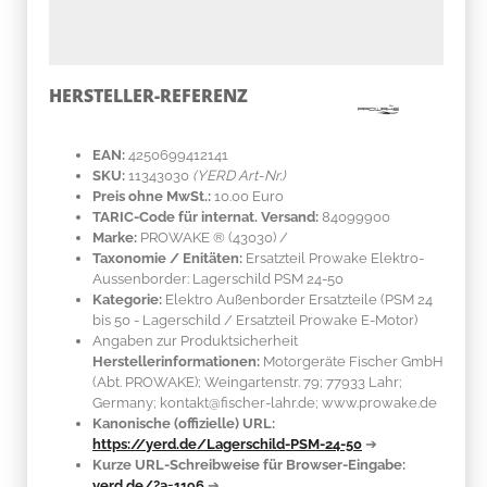
HERSTELLER-REFERENZ
EAN:
4250699412141
SKU:
11343030
(YERD Art-Nr.)
Preis ohne MwSt.:
10.00 Euro
TARIC-Code für internat. Versand:
84099900
Marke:
PROWAKE ®
(43030)
/
Taxonomie / Enitäten:
Ersatzteil Prowake Elektro-
Aussenborder: Lagerschild PSM 24-50
Kategorie:
Elektro Außenborder Ersatzteile (PSM 24
bis 50 - Lagerschild / Ersatzteil Prowake E-Motor)
Angaben zur Produktsicherheit
Herstellerinformationen:
Motorgeräte Fischer GmbH
(Abt. PROWAKE); Weingartenstr. 79; 77933 Lahr;
Germany; kontakt@fischer-lahr.de; www.prowake.de
Kanonische (offizielle) URL:
https://yerd.de/Lagerschild-PSM-24-50
➔
Kurze URL-Schreibweise für Browser-Eingabe:
yerd.de/?a=1196
➔