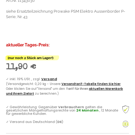
Art.Nr. 11343030
siehe Ersatzteilzeichnung Prowake PSM Elektro Aussenborder P-
Serie, Nr. 43
aktueller Tages-Preis:
(nur noch 2 Stück am Lager!)
11,90 €
✓
inkl. 19% USt. , zzgl.
Versand
(Versandgewicht: 0,20 kg - Unsere
Versandtarif-Tabelle finden Sie hier
.
Oder klicken Sie auf "Versand" um den
Tarif für Ihren
aktuellen Warenkorb
und Ihrem Zielort
zu berechnen.)
✓
Gewährleistung: Gegenüber
Verbrauchern
gelten die
gesetzlichen Mängelhaftungsrechte von
24 Monaten
, 12 Monate
für gewerbliche Kunden.
✓
Versand aus Deutschland (
DE
)