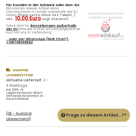
Für Kunden in der Schweiz oder Non-EU:
Wir können diesen Artikel ohne
Umsatzsteuer in Länder außerhalb der EU
liefern
(Preis netto ohne VAT / MwSt. /
10.00 Euro
USt.:
zzgl. Steuern)
.
Setze dich für
Bestellungen außerhalb
der EU
bitte per e-Mail an kontakt@yerd.de
kurz mit uns in Verbindung ...
...oder per
WhatsApp
(NUR Chat!):
+491796159552
KNAPPER
LAGERBESTAND
aktuelle Lieferzeit
:
2 -
4 Werktage
Ab 250,-€
Lagerverkaufs-Wert
Versand kostenlos in
Deutschland
(DE - Ausland
Frage zu diesem Artikel...??
abweichend)