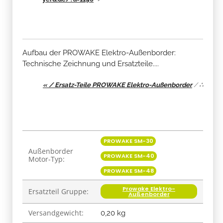
Aufbau der PROWAKE Elektro-Außenborder:
Technische Zeichnung und Ersatzteile....
« / Ersatz-Teile PROWAKE Elektro-Außenborder
/
∴
Produkteigenschaft
Wert
PROWAKE SM-30
Außenborder
PROWAKE SM-40
Motor-Typ:
PROWAKE SM-48
Prowake Elektro-
Ersatzteil Gruppe:
Außenborder
Versandgewicht:
0,20 kg