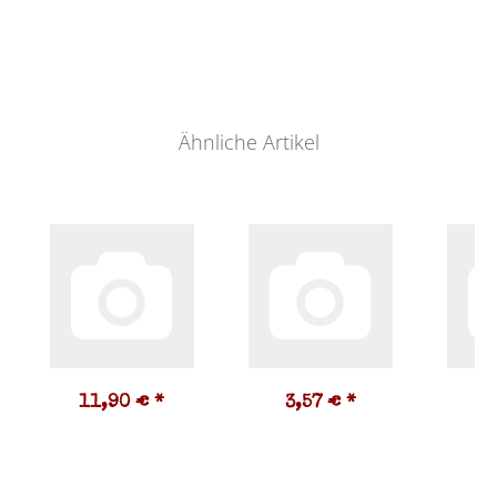
Ähnliche Artikel
11,90 €
*
3,57 €
*
4