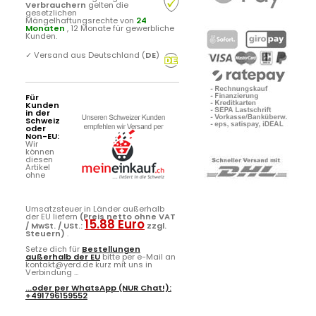
Verbrauchern
gelten die
gesetzlichen
Mängelhaftungsrechte von
24
Monaten
, 12 Monate für gewerbliche
Kunden.
✓
Versand aus Deutschland (
DE
)
Für
Kunden
in der
Schweiz
oder
Non-EU:
Wir
können
diesen
Artikel
ohne
Umsatzsteuer in Länder außerhalb
der EU liefern
(Preis netto ohne VAT
15.88 Euro
/ MwSt. / USt.:
zzgl.
Steuern)
.
Setze dich für
Bestellungen
außerhalb der EU
bitte per e-Mail an
kontakt@yerd.de kurz mit uns in
Verbindung ...
...oder per
WhatsApp
(NUR Chat!):
+491796159552