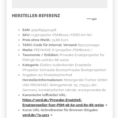
HERSTELLER-REFERENZ
EAN:
4250699401428
SKU:
113propeller-PSM80ws
(YERD Art-Nr.)
Preis ohne MwSt.:
15.88 Euro
TARIC-Code für internat. Versand:
85013100990
Marke:
PROWAKE ®
(propeller-PSM80ws)
/
Taxonomie / Enitäten:
Prowake Ersatzpropeller für
PSM 58/60 und 80/86 weiss
Kategorie:
Elektro Außenborder Ersatzteile
(Propeller Schraube Bootsschraube Bootspropeller)
Angaben zur Produktsicherheit
Herstellerinformationen:
Motorgeräte Fischer GmbH
(Abt. PROWAKE); Weingartenstr. 79; 77933 Lahr;
Germany; kontakt@fischer-lahr.de; www.prowake.de
Kanonische (offizielle) URL:
https://yerd.de/Prowake-Ersatzteil-
Ersatzpropeller-fuer-PSM-58-60-und-80-86-weiss
➔
Kurze URL-Schreibweise für Browser-Eingabe:
yerd.de/?a=1213
➔