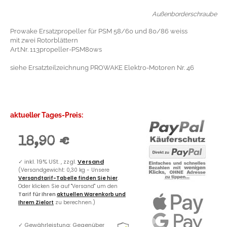
Außenborderschraube
Prowake Ersatzpropeller für PSM 58/60 und 80/86 weiss
mit zwei Rotorblättern
Art.Nr. 113propeller-PSM80ws
siehe Ersatzteilzeichnung PROWAKE Elektro-Motoren Nr. 46
aktueller Tages-Preis:
18,90 €
✓
inkl. 19% USt. , zzgl.
Versand
(Versandgewicht: 0,30 kg - Unsere
Versandtarif-Tabelle finden Sie hier
.
Oder klicken Sie auf "Versand" um den
Tarif für Ihren
aktuellen Warenkorb und
Ihrem Zielort
zu berechnen.)
✓
Gewährleistung: Gegenüber