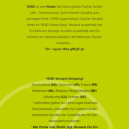
YERD
ist eine
Marke
der Motorgeräte Fischer GmbH
Lahr - Schwarzwald: Gute Marken-Qualität zum
günstigen Preis. YERD Lagerverkauf: Kaufen Sie jetzt
direkt im YERD Online Shop. Versand ausserhalb der
EU bitte auf Anfrage. Kunden ausserhalb der EU
können wir selbstverständlich die Mehrwert-Steuer
erstatten......
Tel.: +49 (0) 7821 58838 30
YERD Versand (shipping)
Deutschland
(DE)
, Österreich
(AT)
, France
(FR)
,
Nederland
(NL)
, Belgique België Belgien
(BE)
,
Lëtzebuerg
(LU)
, Sverige
(SE)
* Lieferzeiten gelten für Lieferungen innerhalb
Deutschlands, Lieferzeiten für andere Länder
entnehmen Sie bitte der Schaltfläche mit den
Versandinformationen
* Alle Preise inkl. MwSt. zzgl. Versand. Für EU-