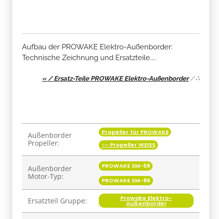
Aufbau der PROWAKE Elektro-Außenborder:
Technische Zeichnung und Ersatzteile....
« / Ersatz-Teile PROWAKE Elektro-Außenborder
/
∴
Propeller für PROWAKE
Produkteigenschaft
Wert
Außenborder
Propeller:
-- Propeller WEISS
PROWAKE SM-58
Außenborder
Motor-Typ:
PROWAKE SM-86
Prowake Elektro-
Ersatzteil Gruppe:
Außenborder