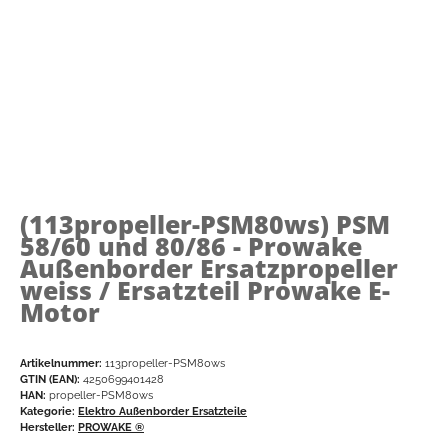
(113propeller-PSM80ws)
PSM
58/60 und 80/86 - Prowake
Außenborder Ersatzpropeller
weiss / Ersatzteil Prowake E-
Motor
Artikelnummer:
113propeller-PSM80ws
GTIN (EAN):
4250699401428
HAN:
propeller-PSM80ws
Kategorie:
Elektro Außenborder Ersatzteile
Hersteller:
PROWAKE ®