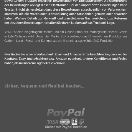
Bewertungen. Trustami importiert Bewertungen von Drittplattformen. Die Überprüfung
der Bewertungen obliegt diesen Plattformen. Bei den importierten Bewertungen kann
Trustami nicht sicherstellen, dass diese Bewertungen ausschließlich von Verbrauchern
stammen, die die Waren oder Dienstleistung auch tatsächlich genutzt oder erworben
haben. Weitere Details zur Herkunft und unmittelbaren Nachverfolung bzw. Referenz
der einzelnen Bewertungen, erhalten Sie durch klicken auf das Trustami-Logo.
YERD ist eine eingetragene Marke und ein Online-Shop der Motorgeräte Fischer GmbH
in Lahr/Schwarzwald. Unter der Marke YERD vertreibt das Unternehmen Produkte aus
Garten-, Land-, Forst- und Kommunaltechnik sowie ausgewählte D2C-Produkte.
Hier finden Sie unsern Verkauf auf
Ebay
und
Amazon
. Bitte beachten Sie, dass wir bei
Kaufland, Ebay (motofischtec) bzw. Amazon eventuell andere Konditionen und Preise
haben, als in unserem Lager-Direktverkauf.
Sicher, bequem und flexibel kaufen...