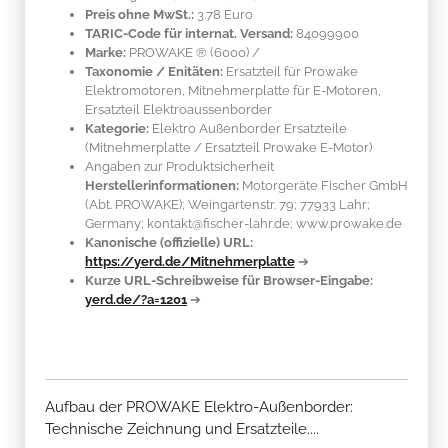
Preis ohne MwSt.:
3.78 Euro
TARIC-Code für internat. Versand:
84099900
Marke:
PROWAKE ®
(6000)
/
Taxonomie / Enitäten:
Ersatzteil für Prowake
Elektromotoren, Mitnehmerplatte für E-Motoren,
Ersatzteil Elektroaussenborder
Kategorie:
Elektro Außenborder Ersatzteile
(Mitnehmerplatte / Ersatzteil Prowake E-Motor)
Angaben zur Produktsicherheit
Herstellerinformationen:
Motorgeräte Fischer GmbH
(Abt. PROWAKE); Weingartenstr. 79; 77933 Lahr;
Germany; kontakt@fischer-lahr.de; www.prowake.de
Kanonische (offizielle) URL:
https://yerd.de/Mitnehmerplatte
➔
Kurze URL-Schreibweise für Browser-Eingabe:
yerd.de/?a=1201
➔
Aufbau der PROWAKE Elektro-Außenborder:
Technische Zeichnung und Ersatzteile....