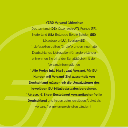
YERD Versand (shipping)
Deutschland
(DE)
, Österreich
(AT)
, France
(FR)
,
Nederland
(NL)
, Belgique België Belgien
(BE)
,
Lëtzebuerg
(LU)
, Sverige
(SE)
* Lieferzeiten gelten für Lieferungen innerhalb
Deutschlands, Lieferzeiten für andere Länder
entnehmen Sie bitte der Schaltfläche mit den
Versandinformationen
* Alle Preise inkl. MwSt. zzgl. Versand. Für EU-
Kunden mit Versand-Ziel ausserhalb von
Deutschland müssen wir die Umsatzsteuer des
jeweiligen EU-Mitgliedsstaates berechnen.
* Ab 250,-€ Shop-Bestellwert versandkostenfrei in
Deutschland
und in den beim jeweiligen Artikel als
versandfrei gekennzeichneten Ländern!