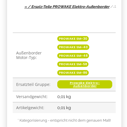
« / Ersatz-Teile PROWAKE Elektro-Außenborder
/
∴
Produkteigenschaft
Wert
PROWAKE SM-30
PROWAKE SM-40
Außenborder
PROWAKE SM-48
Motor-Typ:
PROWAKE SM-58
PROWAKE SM-86
Prowake Elektro-
Ersatzteil Gruppe:
Außenborder
Versandgewicht:
0,01 kg
Artikelgewicht:
0,01
kg
* Kategorisierung - entspricht nicht dem genauen Maß!