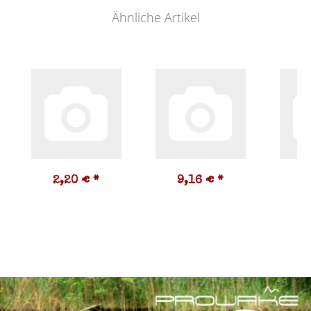
Ähnliche Artikel
2,20 €
*
9,16 €
*
1