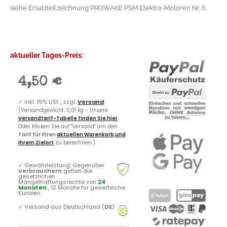
siehe Ersatzteilzeichnung PROWAKE PSM Elektro-Motoren Nr. 6
aktueller Tages-Preis:
4,50 €
✓
inkl. 19% USt. , zzgl.
Versand
(Versandgewicht: 0,01 kg - Unsere
Versandtarif-Tabelle finden Sie hier
.
Oder klicken Sie auf "Versand" um den
Tarif für Ihren
aktuellen Warenkorb und
Ihrem Zielort
zu berechnen.)
✓
Gewährleistung: Gegenüber
Verbrauchern
gelten die
gesetzlichen
Mängelhaftungsrechte von
24
Monaten
, 12 Monate für gewerbliche
Kunden.
✓
Versand aus Deutschland (
DE
)