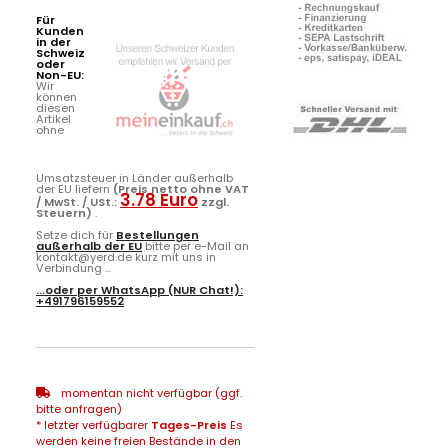
Für
Kunden
in der
Schweiz
oder
Non-EU:
Wir
können
diesen
Artikel
ohne
Umsatzsteuer in Länder außerhalb
der EU liefern
(Preis netto ohne VAT
3.78 Euro
/ MwSt. / USt.:
zzgl.
Steuern)
.
Setze dich für
Bestellungen
außerhalb der EU
bitte per e-Mail an
kontakt@yerd.de kurz mit uns in
Verbindung ...
...oder per
WhatsApp
(NUR Chat!):
+491796159552
momentan nicht verfügbar (ggf.
bitte anfragen)
* letzter verfügbarer
Tages-Preis
Es
werden keine freien Bestände in den