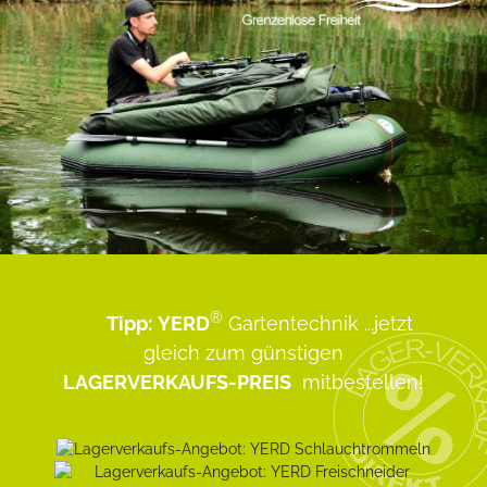
®
Tipp:
YERD
Gartentechnik
...jetzt
gleich zum günstigen
LAGERVERKAUFS-PREIS
mitbestellen!