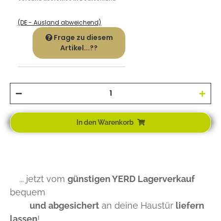
(DE - Ausland abweichend)
Frage zu diesem
Artikel...??
In den Warenkorb
... jetzt vom
günstigen YERD Lagerverkauf
bequem
und abgesichert
an deine Haustür
liefern
lassen
!