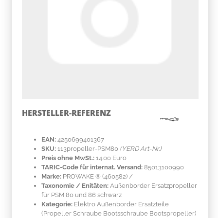
HERSTELLER-REFERENZ
EAN:
4250699401367
SKU:
113propeller-PSM80
(YERD Art-Nr.)
Preis ohne MwSt.:
14.00 Euro
TARIC-Code für internat. Versand:
85013100990
Marke:
PROWAKE ®
(460582)
/
Taxonomie / Enitäten:
Außenborder Ersatzpropeller
für PSM 80 und 86 schwarz
Kategorie:
Elektro Außenborder Ersatzteile
(Propeller Schraube Bootsschraube Bootspropeller)