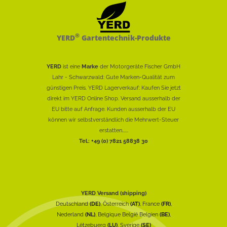
®
YERD
Gartentechnik-Produkte
YERD
ist eine
Marke
der Motorgeräte Fischer GmbH
Lahr - Schwarzwald: Gute Marken-Qualität zum
günstigen Preis. YERD Lagerverkauf: Kaufen Sie jetzt
direkt im YERD Online Shop. Versand ausserhalb der
EU bitte auf Anfrage. Kunden ausserhalb der EU
können wir selbstverständlich die Mehrwert-Steuer
erstatten......
Tel.: +49 (0) 7821 58838 30
YERD Versand (shipping)
Deutschland
(DE)
, Österreich
(AT)
, France
(FR)
,
Nederland
(NL)
, Belgique België Belgien
(BE)
,
Lëtzebuerg
(LU)
, Sverige
(SE)