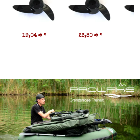
19,04 €
*
23,80 €
*
1