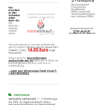
Für
Kunden
in der
Schweiz
oder
Non-EU:
Wir
können
diesen
Artikel
ohne
Umsatzsteuer in Länder außerhalb
der EU liefern
(Preis netto ohne VAT
14.00 Euro
/ MwSt. / USt.:
zzgl.
Steuern)
.
Setze dich für
Bestellungen
außerhalb der EU
bitte per e-Mail an
kontakt@yerd.de kurz mit uns in
Verbindung ...
...oder per
WhatsApp
(NUR Chat!):
+491796159552
VERFÜGBAR
aktuelle Lieferzeit
:
1 - 3 Werktage
Ab 250,-€ Lagerverkaufs-Wert
Versand kostenlos in Deutschland