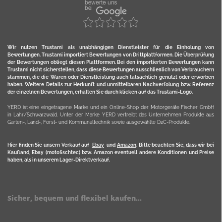
Wir nutzen Trustami als unabhängigen Dienstleister für die Einholung von
Bewertungen. Trustami importiert Bewertungen von Drittplattformen. Die Überprüfung
der Bewertungen obliegt diesen Plattformen. Bei den importierten Bewertungen kann
Trustami nicht sicherstellen, dass diese Bewertungen ausschließlich von Verbrauchern
stammen, die die Waren oder Dienstleistung auch tatsächlich genutzt oder erworben
haben. Weitere Details zur Herkunft und unmittelbaren Nachverfolung bzw. Referenz
der einzelnen Bewertungen, erhalten Sie durch klicken auf das Trustami-Logo.
YERD ist eine eingetragene Marke und ein Online-Shop der Motorgeräte Fischer GmbH
in Lahr/Schwarzwald. Unter der Marke YERD vertreibt das Unternehmen Produkte aus
Garten-, Land-, Forst- und Kommunaltechnik sowie ausgewählte D2C-Produkte.
Hier finden Sie unsern Verkauf auf
Ebay
und
Amazon
. Bitte beachten Sie, dass wir bei
Kaufland, Ebay (motofischtec) bzw. Amazon eventuell andere Konditionen und Preise
haben, als in unserem Lager-Direktverkauf.
Sicher, bequem und flexibel kaufen...