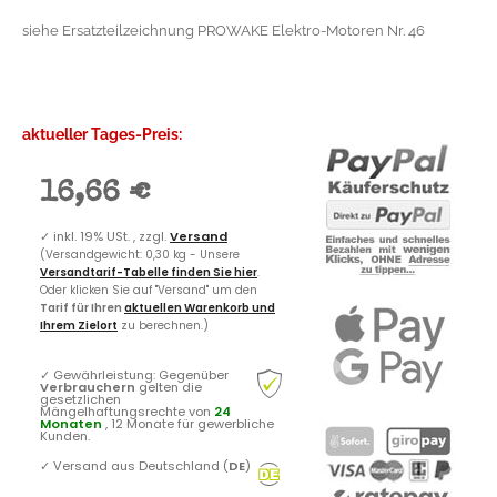
siehe Ersatzteilzeichnung PROWAKE Elektro-Motoren Nr. 46
aktueller Tages-Preis:
16,66 €
✓
inkl. 19% USt. , zzgl.
Versand
(Versandgewicht: 0,30 kg - Unsere
Versandtarif-Tabelle finden Sie hier
.
Oder klicken Sie auf "Versand" um den
Tarif für Ihren
aktuellen Warenkorb und
Ihrem Zielort
zu berechnen.)
✓
Gewährleistung: Gegenüber
Verbrauchern
gelten die
gesetzlichen
Mängelhaftungsrechte von
24
Monaten
, 12 Monate für gewerbliche
Kunden.
✓
Versand aus Deutschland (
DE
)