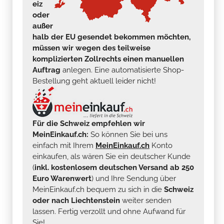
eiz
oder
außer
halb der EU gesendet bekommen möchten,
müssen wir wegen des teilweise
komplizierten Zollrechts einen manuellen
Auftrag
anlegen. Eine automatisierte Shop-
Bestellung geht aktuell leider nicht!
Für die Schweiz empfehlen wir
MeinEinkauf.ch:
So können Sie bei uns
einfach mit Ihrem
MeinEinkauf.ch
Konto
einkaufen, als wären Sie ein deutscher Kunde
(
inkl. kostenlosem deutschen Versand ab 250
Euro Warenwert
) und Ihre Sendung über
MeinEinkauf.ch bequem zu sich in die
Schweiz
oder nach Liechtenstein
weiter senden
lassen. Fertig verzollt und ohne Aufwand für
Sie!