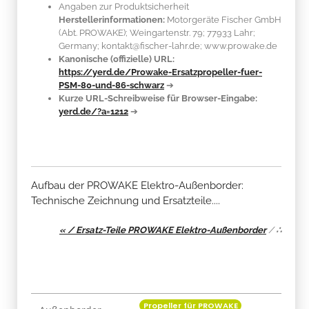
Angaben zur Produktsicherheit
Herstellerinformationen:
Motorgeräte Fischer GmbH
(Abt. PROWAKE); Weingartenstr. 79; 77933 Lahr;
Germany; kontakt@fischer-lahr.de; www.prowake.de
Kanonische (offizielle) URL:
https://yerd.de/Prowake-Ersatzpropeller-fuer-
PSM-80-und-86-schwarz
➔
Kurze URL-Schreibweise für Browser-Eingabe:
yerd.de/?a=1212
➔
Aufbau der PROWAKE Elektro-Außenborder:
Technische Zeichnung und Ersatzteile....
« / Ersatz-Teile PROWAKE Elektro-Außenborder
/
∴
Propeller für PROWAKE
Produkteigenschaft
Wert