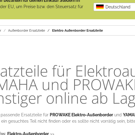
r bezahlen für deinen Einkauf Steuern in
b der EU, um Preise bzw. den Steuersatz für
Deutschland
r
Außenborder Ersatzteile
Elektro Außenborder Ersatzteile
atzteile für Elektr
MAHA und PROWAK
stiger online ab Lag
n passende Ersatzteile für
PROWAKE Elektro-Außenborder
und
YAMAH
 ein gesuchtes Teil nicht finden oder es sollte nicht vorrätig sein, bitt
fos:
Elektro-Außenborder
>>