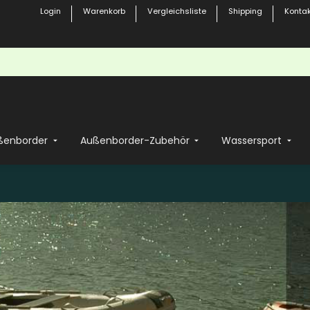
Login
Warenkorb
Vergleichsliste
Shipping
Kontak
ßenborder
Außenborder-Zubehör
Wassersport