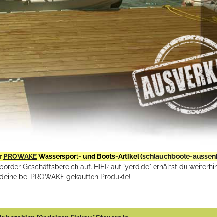
r
PROWAKE
Wassersport- und Boots-Artikel (
schlauchboote-aussen
rder Geschäftsbereich auf. HIER auf "yerd.de" erhältst du weiterhin
deine bei PROWAKE gekauften Produkte!