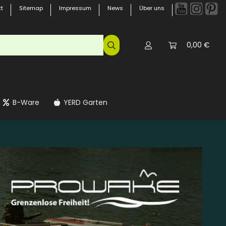
t
Sitemap
Impressum
News
Über uns
0,00 €
B-Ware
YERD Garten