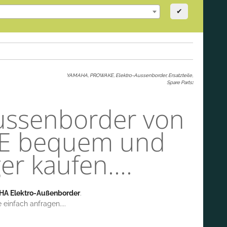
✔
YAMAHA, PROWAKE, Elektro-Aussenborder, Ersatzteile,
Spare Parts
:
oaussenborder von
E bequem und
er kaufen....
A Elektro-Außenborder
.
e einfach anfragen....