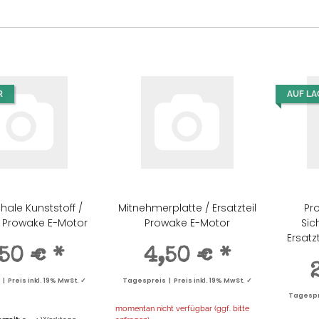
R
AUF LA
hale Kunststoff /
Mitnehmerplatte / Ersatzteil
Pr
00 €
*
0,95 €
*
7,10 €
*
155,00 €
*
il Prowake E-Motor
Prowake E-Motor
Sic
s | Preis
Tagespreis | Preis
Tagespreis | Preis
Tagespreis | Preis
Ersatz
 MwSt. ✓
inkl. 19% MwSt. ✓
inkl. 19% MwSt. ✓
inkl. 19% MwSt. ✓
,50 €
*
4,50 €
*
 Preis inkl. 19% MwSt. ✓
Tagespreis | Preis inkl. 19% MwSt. ✓
Tagespre
momentan nicht verfügbar (ggf. bitte