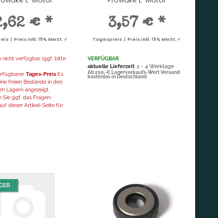
2,62 €
*
3,57 €
*
is | Preis inkl. 19% MwSt. ✓
Tagespreis | Preis inkl. 19% MwSt. ✓
icht verfügbar (ggf. bitte
VERFÜGBAR
aktuelle Lieferzeit
: 2 - 4 Werktage
Ab 250,-€ Lagerverkaufs-Wert Versand
verfügbarer
Tages-Preis
Es
kostenlos in Deutschland
ne freien Bestände in den
en Lägern angezeigt.
 Sie ggf. das Fragen-
uf dieser Artikel-Seite für
GER