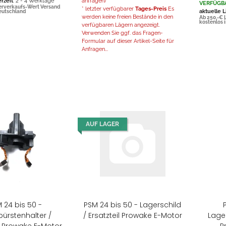
erzeit
: 2 - 4 Werktage
anfragen)
VERFÜGB
erverkaufs-Wert Versand
* letzter verfügbarer
Tages-Preis
Es
aktuelle L
Deutschland
werden keine freien Bestände in den
Ab 250,-€ 
kostenlos 
verfügbaren Lägern angezeigt.
Verwenden Sie ggf. das Fragen-
Formular auf dieser Artikel-Seite für
Anfragen...
AUF LAGER
 24 bis 50 -
PSM 24 bis 50 - Lagerschild
bürstenhalter /
/ Ersatzteil Prowake E-Motor
Lager
il Prowake E-Motor
P