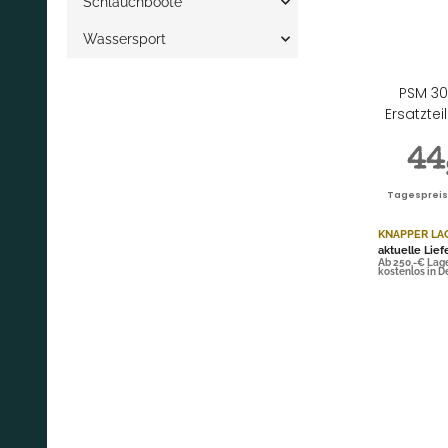
Schlauchboote
Wassersport
PSM 30
Ersatzte
44
Tagespreis |
KNAPPER LA
aktuelle Lief
Ab 250,-€ Lag
kostenlos in 