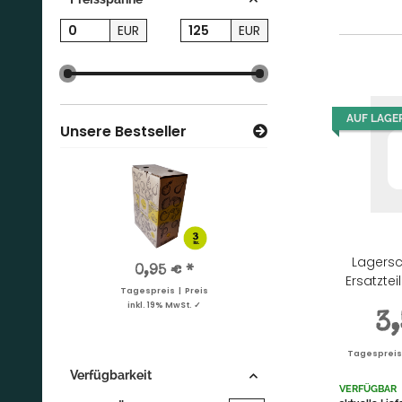
EUR
EUR
AUF LAGE
Unsere Bestseller
Lagersc
155,00 €
*
0,95 €
*
7,10 €
*
155,
Ersatzte
Tagespreis | Preis
Tagespreis | Preis
Tagespreis | Preis
Tagesprei
inkl. 19% MwSt. ✓
inkl. 19% MwSt. ✓
inkl. 19% MwSt. ✓
inkl. 19%
3
Tagespreis |
Verfügbarkeit
VERFÜGBAR