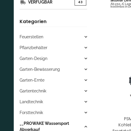
aktuelle Lief
VERFÜGBAR
Artikel gefunden
43
Ab 250,-€ Lag
kostenlos in 
Kategorien
Feuerstellen
Pflanzbehälter
Garten-Design
Garten-Bewässerung
Garten-Ernte
Gartentechnik
Landtechnik
Forsttechnik
PSM
__PROWAKE Wassersport
Kohle
Abverkauf
Ersatzte