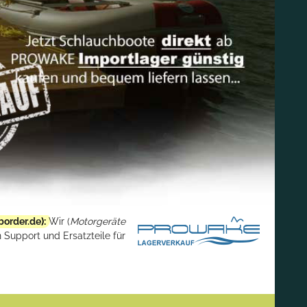
border.de
):
Wir (
Motorgeräte
 Support und Ersatzteile für