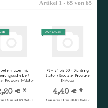
Artikel 1 - 65 von 65
GER
AUF LAGER
opellermutter mit
PSM 24 bis 50 - Dichtring
herungsscheibe /
Stator / Ersatzteil Prowake
teil Prowake E-Motor
E-Motor
2,20 €
*
4,40 €
*
is | Preis inkl. 19% MwSt. ✓
Tagespreis | Preis inkl. 19% MwSt. ✓