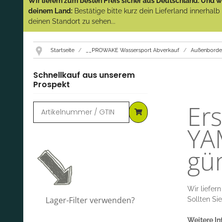
Wir liefern zum besten Preis sicher aus Deutschland. Und wi
deinem Land:
Bestätige bitte kurz dein Lieferland innerhal
deinen Standort zu sehen...
Startseite
__PROWAKE Wassersport Abverkauf
Außenborde
Schnellkauf aus unserem
Prospekt
Ers
YA
gün
Wir liefer
Lager-Filter verwenden?
Sollten Sie
Weitere In