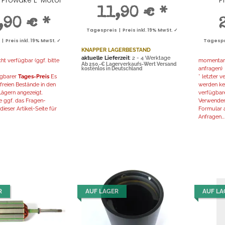
11,90 €
*
,90 €
*
Tagespreis | Preis inkl. 19% MwSt. ✓
 Preis inkl. 19% MwSt. ✓
Tagespre
KNAPPER LAGERBESTAND
aktuelle Lieferzeit
: 2 - 4 Werktage
t verfügbar (ggf. bitte
momentan n
Ab 250,-€ Lagerverkaufs-Wert Versand
anfragen)
kostenlos in Deutschland
fügbarer
Tages-Preis
Es
* letzter 
freien Bestände in den
werden kei
ägern angezeigt.
verfügbar
 ggf. das Fragen-
Verwenden
ieser Artikel-Seite für
Formular a
Anfragen...
R
AUF LAGER
AUF LA