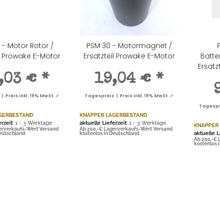
 - Motor Rotor /
PSM 30 - Motormagnet /
il Prowake E-Motor
Ersatzteil Prowake E-Motor
Batte
Ersatz
,03 €
*
19,04 €
*
 Preis inkl. 19% MwSt. ✓
Tagespreis | Preis inkl. 19% MwSt. ✓
Tagespre
GERBESTAND
KNAPPER LAGERBESTAND
erzeit
: 1 - 3 Werktage
aktuelle Lieferzeit
: 1 - 3 Werktage
KNAPPER
erverkaufs-Wert Versand
Ab 250,-€ Lagerverkaufs-Wert Versand
aktuelle L
Deutschland
kostenlos in Deutschland
Ab 250,-€ 
kostenlos 