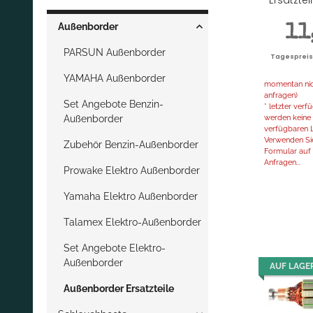
Außenborder
11
PARSUN Außenborder
Tagespreis |
YAMAHA Außenborder
momentan nich
anfragen)
Set Angebote Benzin-
* letzter ver
werden keine 
Außenborder
verfügbaren L
Verwenden Sie
Zubehör Benzin-Außenborder
Formular auf d
Anfragen...
Prowake Elektro Außenborder
Yamaha Elektro Außenborder
Talamex Elektro-Außenborder
Set Angebote Elektro-
Außenborder
AUF LAGE
Außenborder Ersatzteile