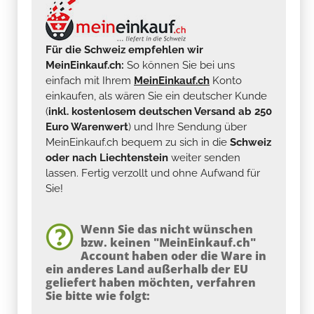
Für die Schweiz empfehlen wir
MeinEinkauf.ch:
So können Sie bei uns
einfach mit Ihrem
MeinEinkauf.ch
Konto
einkaufen, als wären Sie ein deutscher Kunde
(
inkl. kostenlosem deutschen Versand ab 250
Euro Warenwert
) und Ihre Sendung über
MeinEinkauf.ch bequem zu sich in die
Schweiz
oder nach Liechtenstein
weiter senden
lassen. Fertig verzollt und ohne Aufwand für
Sie!
Wenn Sie das nicht wünschen
bzw. keinen "MeinEinkauf.ch"
Account haben oder die Ware in
ein anderes Land außerhalb der EU
geliefert haben möchten, verfahren
Sie bitte wie folgt: