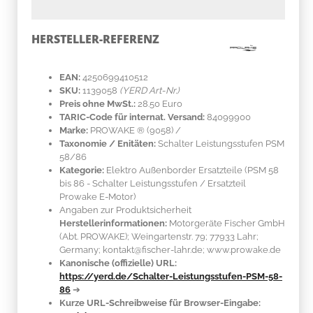
HERSTELLER-REFERENZ
EAN:
4250699410512
SKU:
1139058
(YERD Art-Nr.)
Preis ohne MwSt.:
28.50 Euro
TARIC-Code für internat. Versand:
84099900
Marke:
PROWAKE ®
(9058)
/
Taxonomie / Enitäten:
Schalter Leistungsstufen PSM
58/86
Kategorie:
Elektro Außenborder Ersatzteile (PSM 58
bis 86 - Schalter Leistungsstufen / Ersatzteil
Prowake E-Motor)
Angaben zur Produktsicherheit
Herstellerinformationen:
Motorgeräte Fischer GmbH
(Abt. PROWAKE); Weingartenstr. 79; 77933 Lahr;
Germany; kontakt@fischer-lahr.de; www.prowake.de
Kanonische (offizielle) URL:
https://yerd.de/Schalter-Leistungsstufen-PSM-58-
86
➔
Kurze URL-Schreibweise für Browser-Eingabe: