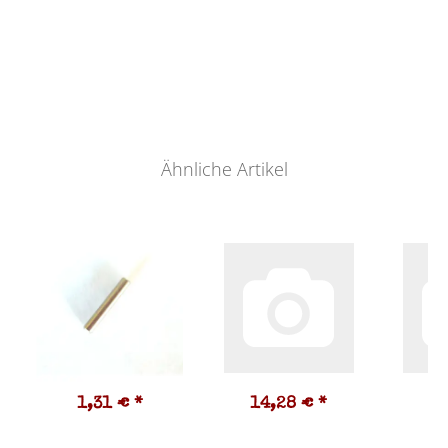
Ähnliche Artikel
1,31 €
*
14,28 €
*
2