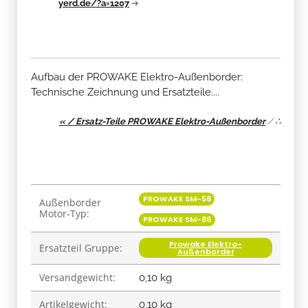
yerd.de/?a=1207
➔
Aufbau der PROWAKE Elektro-Außenborder:
Technische Zeichnung und Ersatzteile....
« / Ersatz-Teile PROWAKE Elektro-Außenborder
/
∴
Produkteigenschaft
Wert
PROWAKE SM-58
Außenborder
Motor-Typ:
PROWAKE SM-86
Prowake Elektro-
Ersatzteil Gruppe:
Außenborder
Versandgewicht:
0,10 kg
Artikelgewicht:
0,10
kg