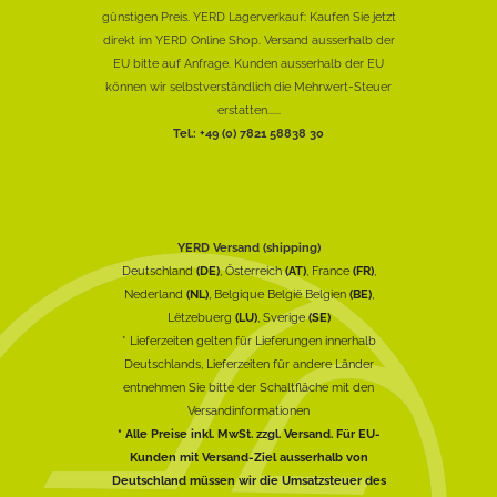
günstigen Preis. YERD Lagerverkauf: Kaufen Sie jetzt
direkt im YERD Online Shop. Versand ausserhalb der
EU bitte auf Anfrage. Kunden ausserhalb der EU
können wir selbstverständlich die Mehrwert-Steuer
erstatten......
Tel.: +49 (0) 7821 58838 30
YERD Versand (shipping)
Deutschland
(DE)
, Österreich
(AT)
, France
(FR)
,
Nederland
(NL)
, Belgique België Belgien
(BE)
,
Lëtzebuerg
(LU)
, Sverige
(SE)
* Lieferzeiten gelten für Lieferungen innerhalb
Deutschlands, Lieferzeiten für andere Länder
entnehmen Sie bitte der Schaltfläche mit den
Versandinformationen
* Alle Preise inkl. MwSt. zzgl. Versand. Für EU-
Kunden mit Versand-Ziel ausserhalb von
Deutschland müssen wir die Umsatzsteuer des