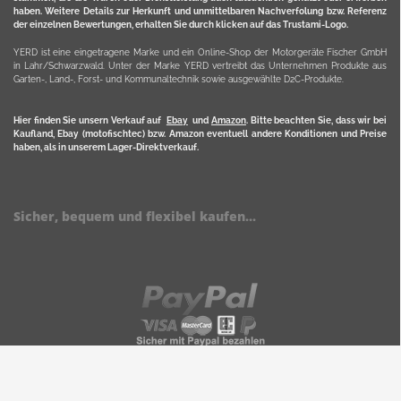
haben. Weitere Details zur Herkunft und unmittelbaren Nachverfolung bzw. Referenz
der einzelnen Bewertungen, erhalten Sie durch klicken auf das Trustami-Logo.
YERD ist eine eingetragene Marke und ein Online-Shop der Motorgeräte Fischer GmbH
in Lahr/Schwarzwald. Unter der Marke YERD vertreibt das Unternehmen Produkte aus
Garten-, Land-, Forst- und Kommunaltechnik sowie ausgewählte D2C-Produkte.
Hier finden Sie unsern Verkauf auf
Ebay
und
Amazon
. Bitte beachten Sie, dass wir bei
Kaufland, Ebay (motofischtec) bzw. Amazon eventuell andere Konditionen und Preise
haben, als in unserem Lager-Direktverkauf.
Sicher, bequem und flexibel kaufen...