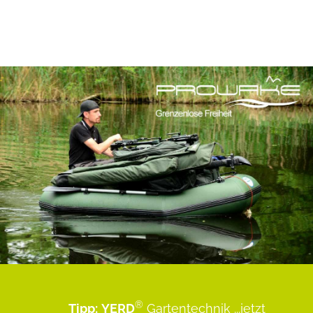
®
Tipp:
YERD
Gartentechnik
...jetzt