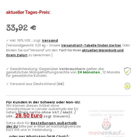
aktueller Tages-Preis:
33,92 €
✓
inkl. 19% USt. , zzgl.
Versand
(Versandgewicht: 0,10 kg - Unsere
Versandtarif-Tabelle finden Sie hier
. Oder
klicken Sie auf "Versand" um den
Tarif für Ihren
aktuellen Warenkorb und
Ihrem Zielort
zu berechnen.)
✓
Gewährleistung: Gegenüber
Verbrauchern
gelten die
gesetzlichen Mängelhaftungsrechte von
24 Monaten
, 12 Monate
für gewerbliche Kunden.
✓
Versand aus Deutschland (
DE
)
Für Kunden in der Schweiz oder Non-EU:
Wir können diesen Artikel ohne
Umsatzsteuer in Länder außerhalb der EU
liefern
(Preis netto ohne VAT / MwSt. /
28.50 Euro
USt.:
zzgl. Steuern)
.
Setze dich für
Bestellungen außerhalb
der EU
bitte per e-Mail an kontakt@yerd.de
kurz mit uns in Verbindung ...
...oder per
WhatsApp
(NUR Chat!):