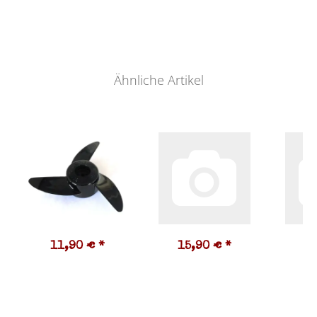
Ähnliche Artikel
11,90 €
*
15,90 €
*
1