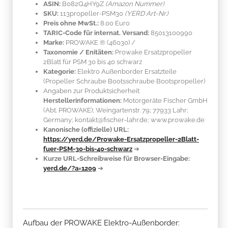
ASIN:
B082Q4HY9Z
(Amazon Nummer)
SKU:
113propeller-PSM30
(YERD Art-Nr.)
Preis ohne MwSt.:
8.00 Euro
TARIC-Code für internat. Versand:
85013100990
Marke:
PROWAKE ®
(46030)
/
Taxonomie / Enitäten:
Prowake Ersatzpropeller
2Blatt für PSM 30 bis 40 schwarz
Kategorie:
Elektro Außenborder Ersatzteile
(Propeller Schraube Bootsschraube Bootspropeller)
Angaben zur Produktsicherheit
Herstellerinformationen:
Motorgeräte Fischer GmbH
(Abt. PROWAKE); Weingartenstr. 79; 77933 Lahr;
Germany; kontakt@fischer-lahr.de; www.prowake.de
Kanonische (offizielle) URL:
https://yerd.de/Prowake-Ersatzpropeller-2Blatt-
fuer-PSM-30-bis-40-schwarz
➔
Kurze URL-Schreibweise für Browser-Eingabe:
yerd.de/?a=1209
➔
Aufbau der PROWAKE Elektro-Außenborder: