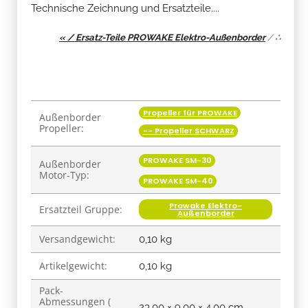
Technische Zeichnung und Ersatzteile....
« / Ersatz-Teile PROWAKE Elektro-Außenborder
/
∴
Propeller für PROWAKE
Produkteigenschaft
Wert
Außenborder
Propeller:
-- Propeller SCHWARZ
PROWAKE SM-30
Außenborder
Motor-Typ:
PROWAKE SM-40
Prowake Elektro-
Ersatzteil Gruppe:
Außenborder
Versandgewicht:
0,10 kg
Artikelgewicht:
0,10
kg
Pack-
Abmessungen (
23,00 × 9,00 × 4,00 cm