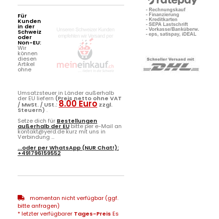
Für
Kunden
in der
Schweiz
oder
Non-EU:
Wir
können
diesen
Artikel
ohne
Umsatzsteuer in Länder außerhalb
der EU liefern
(Preis netto ohne VAT
8.00 Euro
/ MwSt. / USt.:
zzgl.
Steuern)
.
Setze dich für
Bestellungen
außerhalb der EU
bitte per e-Mail an
kontakt@yerd.de kurz mit uns in
Verbindung ...
...oder per
WhatsApp
(NUR Chat!):
+491796159552
momentan nicht verfügbar (ggf.
bitte anfragen)
* letzter verfügbarer
Tages-Preis
Es