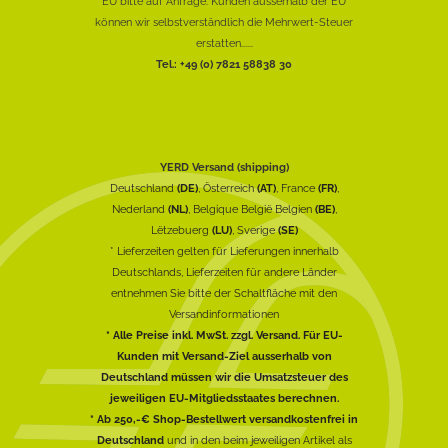
EU bitte auf Anfrage. Kunden ausserhalb der EU
können wir selbstverständlich die Mehrwert-Steuer
erstatten......
Tel.: +49 (0) 7821 58838 30
YERD Versand (shipping)
Deutschland
(DE)
, Österreich
(AT)
, France
(FR)
,
Nederland
(NL)
, Belgique België Belgien
(BE)
,
Lëtzebuerg
(LU)
, Sverige
(SE)
* Lieferzeiten gelten für Lieferungen innerhalb
Deutschlands, Lieferzeiten für andere Länder
entnehmen Sie bitte der Schaltfläche mit den
Versandinformationen
* Alle Preise inkl. MwSt. zzgl. Versand. Für EU-
Kunden mit Versand-Ziel ausserhalb von
Deutschland müssen wir die Umsatzsteuer des
jeweiligen EU-Mitgliedsstaates berechnen.
* Ab 250,-€ Shop-Bestellwert versandkostenfrei in
Deutschland
und in den beim jeweiligen Artikel als