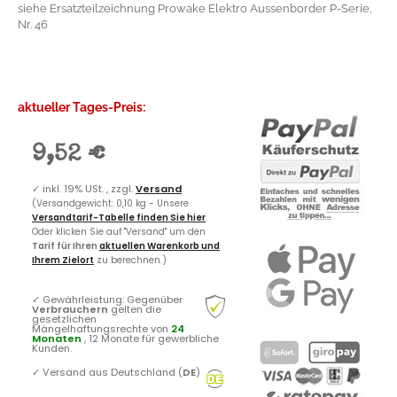
siehe Ersatzteilzeichnung Prowake Elektro Aussenborder P-Serie,
Nr. 46
aktueller Tages-Preis:
9,52 €
✓
inkl. 19% USt. , zzgl.
Versand
(Versandgewicht: 0,10 kg - Unsere
Versandtarif-Tabelle finden Sie hier
.
Oder klicken Sie auf "Versand" um den
Tarif für Ihren
aktuellen Warenkorb und
Ihrem Zielort
zu berechnen.)
✓
Gewährleistung: Gegenüber
Verbrauchern
gelten die
gesetzlichen
Mängelhaftungsrechte von
24
Monaten
, 12 Monate für gewerbliche
Kunden.
✓
Versand aus Deutschland (
DE
)