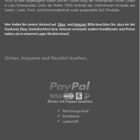
YERD ist eine eingetragene Marke und ein Online-Shop der Motorgeräte Fischer GmbH
in Lahr/Schwarzwald. Unter der Marke YERD vertreibt das Unternehmen Produkte aus
Garten-, Land-, Forst- und Kommunaltechnik sowie ausgewählte D2C-Produkte.
Hier finden Sie unsern Verkauf auf
Ebay
und
Amazon
. Bitte beachten Sie, dass wir bei
Kaufland, Ebay (motofischtec) bzw. Amazon eventuell andere Konditionen und Preise
haben, als in unserem Lager-Direktverkauf.
Sicher, bequem und flexibel kaufen...