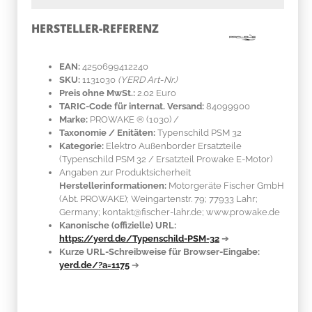
HERSTELLER-REFERENZ
EAN:
4250699412240
SKU:
1131030
(YERD Art-Nr.)
Preis ohne MwSt.:
2.02 Euro
TARIC-Code für internat. Versand:
84099900
Marke:
PROWAKE ®
(1030)
/
Taxonomie / Enitäten:
Typenschild PSM 32
Kategorie:
Elektro Außenborder Ersatzteile
(Typenschild PSM 32 / Ersatzteil Prowake E-Motor)
Angaben zur Produktsicherheit
Herstellerinformationen:
Motorgeräte Fischer GmbH
(Abt. PROWAKE); Weingartenstr. 79; 77933 Lahr;
Germany; kontakt@fischer-lahr.de; www.prowake.de
Kanonische (offizielle) URL:
https://yerd.de/Typenschild-PSM-32
➔
Kurze URL-Schreibweise für Browser-Eingabe:
yerd.de/?a=1175
➔