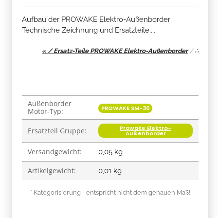
Aufbau der PROWAKE Elektro-Außenborder:
Technische Zeichnung und Ersatzteile....
« / Ersatz-Teile PROWAKE Elektro-Außenborder
/
∴
Außenborder
Produkteigenschaft
Wert
PROWAKE SM-30
Motor-Typ:
Prowake Elektro-
Ersatzteil Gruppe:
Außenborder
Versandgewicht:
0,05 kg
Artikelgewicht:
0,01
kg
* Kategorisierung - entspricht nicht dem genauen Maß!