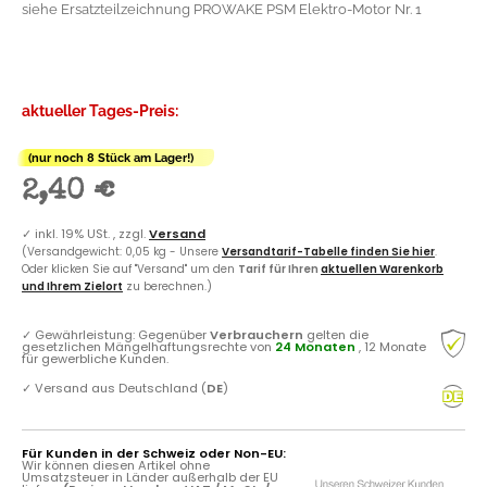
siehe Ersatzteilzeichnung PROWAKE PSM Elektro-Motor Nr. 1
aktueller Tages-Preis:
(nur noch 8 Stück am Lager!)
2,40 €
✓
inkl. 19% USt. , zzgl.
Versand
(Versandgewicht: 0,05 kg - Unsere
Versandtarif-Tabelle finden Sie hier
.
Oder klicken Sie auf "Versand" um den
Tarif für Ihren
aktuellen Warenkorb
und Ihrem Zielort
zu berechnen.)
✓
Gewährleistung: Gegenüber
Verbrauchern
gelten die
gesetzlichen Mängelhaftungsrechte von
24 Monaten
, 12 Monate
für gewerbliche Kunden.
✓
Versand aus Deutschland (
DE
)
Für Kunden in der Schweiz oder Non-EU:
Wir können diesen Artikel ohne
Umsatzsteuer in Länder außerhalb der EU