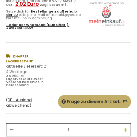
liefern
(Preis netto ohne VAT / MwSt. /
2.02 Euro
USt.:
zzgl. Steuern)
.
Setze dich für
Bestellungen außerhalb
der EU
bitte per e-Mail an kontakt@yerd.de
kurz mit uns in Verbindung ...
...oder per
WhatsApp
(NUR Chat!):
+491796159552
KNAPPER
LAGERBESTAND
aktuelle Lieferzeit
:
2 -
4 Werktage
Ab 250,-€
Lagerverkaufs-Wert
Versand kostenlos in
Deutschland
(DE - Ausland
Frage zu diesem Artikel...??
abweichend)