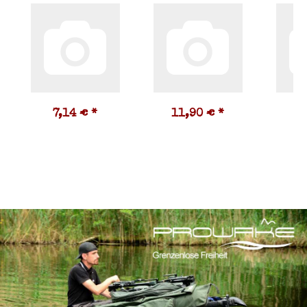
7,14 €
*
11,90 €
*
2