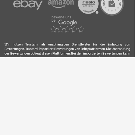
Wir nutzen Trustami als unabhängigen Dienstleister für die Einholung von
Bewertungen. Trustami importiert Bewertungen von Drittplattformen. Die Überprüfung
der Bewertungen obliegt diesen Plattformen. Bei den importierten Bewertungen kann
Trustami nicht sicherstellen, dass diese Bewertungen ausschließlich von Verbrauchern
stammen, die die Waren oder Dienstleistung auch tatsächlich genutzt oder erworben
haben. Weitere Details zur Herkunft und unmittelbaren Nachverfolung bzw. Referenz
der einzelnen Bewertungen, erhalten Sie durch klicken auf das Trustami-Logo.
YERD ist eine eingetragene Marke und ein Online-Shop der Motorgeräte Fischer GmbH
in Lahr/Schwarzwald. Unter der Marke YERD vertreibt das Unternehmen Produkte aus
Garten-, Land-, Forst- und Kommunaltechnik sowie ausgewählte D2C-Produkte.
Hier finden Sie unsern Verkauf auf
Ebay
und
Amazon
. Bitte beachten Sie, dass wir bei
Kaufland, Ebay (motofischtec) bzw. Amazon eventuell andere Konditionen und Preise
haben, als in unserem Lager-Direktverkauf.