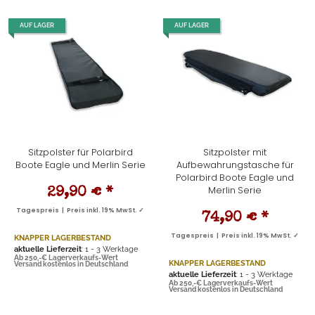
AUF LAGER
AUF LAGER
Sitzpolster für Polarbird
Sitzpolster mit
Boote Eagle und Merlin Serie
Aufbewahrungstasche für
Polarbird Boote Eagle und
Merlin Serie
29,90 €
*
Tagespreis | Preis inkl. 19% MwSt. ✓
74,90 €
*
Tagespreis | Preis inkl. 19% MwSt. ✓
KNAPPER LAGERBESTAND
aktuelle Lieferzeit
: 1 - 3 Werktage
Ab 250,-€ Lagerverkaufs-Wert
KNAPPER LAGERBESTAND
Versand kostenlos in Deutschland
aktuelle Lieferzeit
: 1 - 3 Werktage
Ab 250,-€ Lagerverkaufs-Wert
Versand kostenlos in Deutschland