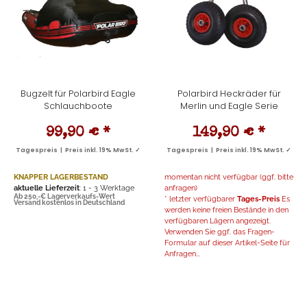
Bugzelt für Polarbird Eagle
Polarbird Heckräder für
Schlauchboote
Merlin und Eagle Serie
99,90 €
*
149,90 €
*
Tagespreis | Preis inkl. 19% MwSt. ✓
Tagespreis | Preis inkl. 19% MwSt. ✓
KNAPPER LAGERBESTAND
momentan nicht verfügbar (ggf. bitte
aktuelle Lieferzeit
: 1 - 3 Werktage
anfragen)
Ab 250,-€ Lagerverkaufs-Wert
* letzter verfügbarer
Tages-Preis
Es
Versand kostenlos in Deutschland
werden keine freien Bestände in den
verfügbaren Lägern angezeigt.
Verwenden Sie ggf. das Fragen-
Formular auf dieser Artikel-Seite für
Anfragen...