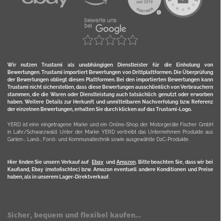
Wir nutzen Trustami als unabhängigen Dienstleister für die Einholung von
Bewertungen. Trustami importiert Bewertungen von Drittplattformen. Die Überprüfung
der Bewertungen obliegt diesen Plattformen. Bei den importierten Bewertungen kann
Trustami nicht sicherstellen, dass diese Bewertungen ausschließlich von Verbrauchern
stammen, die die Waren oder Dienstleistung auch tatsächlich genutzt oder erworben
haben. Weitere Details zur Herkunft und unmittelbaren Nachverfolung bzw. Referenz
der einzelnen Bewertungen, erhalten Sie durch klicken auf das Trustami-Logo.
YERD ist eine eingetragene Marke und ein Online-Shop der Motorgeräte Fischer GmbH
in Lahr/Schwarzwald. Unter der Marke YERD vertreibt das Unternehmen Produkte aus
Garten-, Land-, Forst- und Kommunaltechnik sowie ausgewählte D2C-Produkte.
Hier finden Sie unsern Verkauf auf
Ebay
und
Amazon
. Bitte beachten Sie, dass wir bei
Kaufland, Ebay (motofischtec) bzw. Amazon eventuell andere Konditionen und Preise
haben, als in unserem Lager-Direktverkauf.
Sicher, bequem und flexibel kaufen...