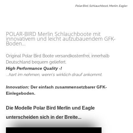
Polar Bird, Schlauchboot, Merlin, Eagle
:
POLAR-BIRD Merlin Schlauchboote mit
innovativem und leicht aufzubauendem GFK-
Boden...
Original Polar Bird Boote versandkostenfrei, innerhalb
Deutschland bequem geliefert.
High Performance Quality -!
...hart im nehmen, wenn's wirklich drauf ankommt.
Innovation:
Der einfach zusammensetzbarer GFK-
Einlegeboden.
Die Modelle Polar Bird Merlin und Eagle
unterscheiden sich in der Breite...