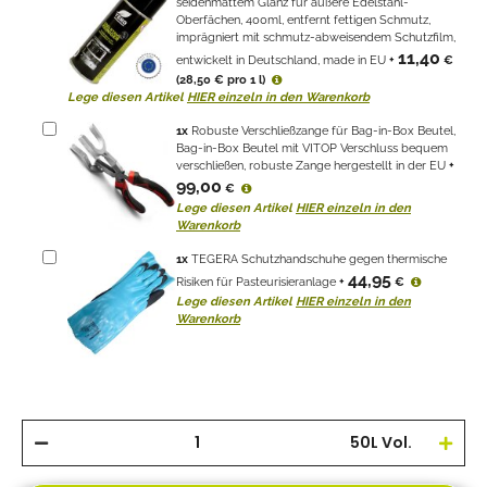
seidenmattem Glanz für äußere Edelstahl-
Oberfächen, 400ml, entfernt fettigen Schmutz,
imprägniert mit schmutz-abweisendem Schutzfilm,
11,40
entwickelt in Deutschland, made in EU
+
€
(28,50 € pro 1 l)
Lege diesen Artikel
HIER einzeln in den Warenkorb
1
x
Robuste Verschließzange für Bag-in-Box Beutel,
Bag-in-Box Beutel mit VITOP Verschluss bequem
verschließen, robuste Zange hergestellt in der EU
+
99,00
€
Lege diesen Artikel
HIER einzeln in den
Warenkorb
1
x
TEGERA Schutzhandschuhe gegen thermische
44,95
Risiken für Pasteurisieranlage
+
€
Lege diesen Artikel
HIER einzeln in den
Warenkorb
50L Vol.