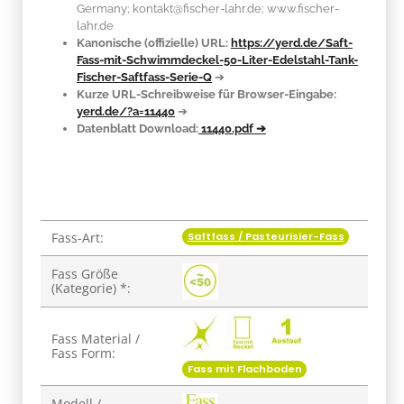
Germany; kontakt@fischer-lahr.de; www.fischer-
lahr.de
Kanonische (offizielle) URL:
https://yerd.de/Saft-
Fass-mit-Schwimmdeckel-50-Liter-Edelstahl-Tank-
Fischer-Saftfass-Serie-Q
➔
Kurze URL-Schreibweise für Browser-Eingabe:
yerd.de/?a=11440
➔
Datenblatt Download:
11440.pdf ➔
Saftfass / Pasteurisier-Fass
Fass-Art:
Produkteigenschaft
Wert
Fass Größe
(Kategorie) *:
Fass Material /
Fass Form:
Fass mit Flachboden
Modell /