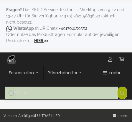
Fragen?
Das YERD Service-Telefon ist Werktags von 9-12 und
13-17 Uhr für Sie verfügbar:
+49 (0) 7821 58838 30
(aktuell
nicht besetzt).
WhatsApp
(NUR Chat):
+491796159552
Oder nutze das Produktfragen-Formular auf der jeweiligen
Produktseite...
HIER
>>
Feuerstellen
Pflanzbehälter
mehr...
Vakuum-Abfüllgerät ULTRAFILLER
mehr...