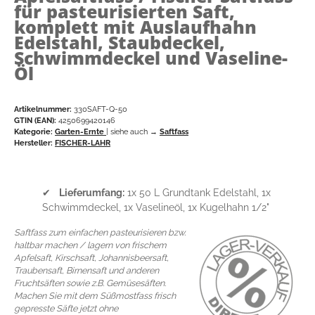
für pasteurisierten Saft,
komplett mit Auslaufhahn
Edelstahl, Staubdeckel,
Schwimmdeckel und Vaseline-
Öl
Artikelnummer:
330SAFT-Q-50
GTIN (EAN):
4250699420146
Kategorie:
Garten-Ernte
| siehe auch →
Saftfass
Hersteller:
FISCHER-LAHR
✔
Lieferumfang:
1x 50 L Grundtank Edelstahl, 1x
Schwimmdeckel, 1x Vaselineöl, 1x Kugelhahn 1/2"
Saftfass zum einfachen pasteurisieren bzw.
haltbar machen / lagern von frischem
Apfelsaft, Kirschsaft, Johannisbeersaft,
Traubensaft, Birnensaft und anderen
Fruchtsäften sowie z.B. Gemüsesäften.
Machen Sie mit dem Süßmostfass frisch
gepresste Säfte jetzt ohne