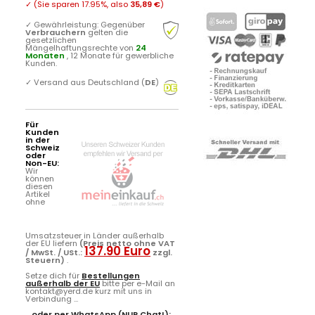
✓
(Sie sparen
17.95%
, also
35,89 €
)
✓
Gewährleistung: Gegenüber
Verbrauchern
gelten die
gesetzlichen
Mängelhaftungsrechte von
24
Monaten
, 12 Monate für gewerbliche
Kunden.
✓
Versand aus Deutschland (
DE
)
Für
Kunden
in der
Schweiz
oder
Non-EU:
Wir
können
diesen
Artikel
ohne
Umsatzsteuer in Länder außerhalb
der EU liefern
(Preis netto ohne VAT
137.90 Euro
/ MwSt. / USt.:
zzgl.
Steuern)
.
Setze dich für
Bestellungen
außerhalb der EU
bitte per e-Mail an
kontakt@yerd.de kurz mit uns in
Verbindung ...
...oder per
WhatsApp
(NUR Chat!):