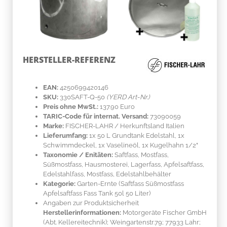
HERSTELLER-REFERENZ
EAN:
4250699420146
SKU:
330SAFT-Q-50
(YERD Art-Nr.)
Preis ohne MwSt.:
137.90 Euro
TARIC-Code für internat. Versand:
73090059
Marke:
FISCHER-LAHR
/ Herkunftsland
Italien
Lieferumfang:
1x 50 L Grundtank Edelstahl, 1x
Schwimmdeckel, 1x Vaselineöl, 1x Kugelhahn 1/2"
Taxonomie / Enitäten:
Saftfass, Mostfass,
Süßmostfass, Hausmosterei, Lagerfass, Apfelsaftfass,
Edelstahlfass, Mostfass, Edelstahlbehälter
Kategorie:
Garten-Ernte (Saftfass Süßmostfass
Apfelsaftfass Fass Tank 50l 50 Liter)
Angaben zur Produktsicherheit
Herstellerinformationen:
Motorgeräte Fischer GmbH
(Abt. Kellereitechnik); Weingartenstr.79; 77933 Lahr;