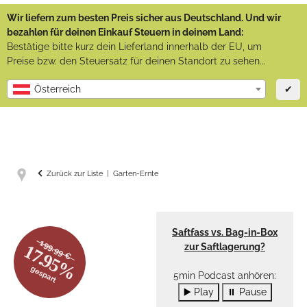
Wir liefern zum besten Preis sicher aus Deutschland. Und wir
bezahlen für deinen Einkauf Steuern in deinem Land:
Bestätige bitte kurz dein Lieferland innerhalb der EU, um
Preise bzw. den Steuersatz für deinen Standort zu sehen...
✔
Österreich
Zurück zur Liste
Garten-Ernte
Saftfass vs. Bag-in-Box
199.99 €
17.95%
zur Saftlagerung?
gespart
5min Podcast anhören:
▶️ Play
⏸ Pause