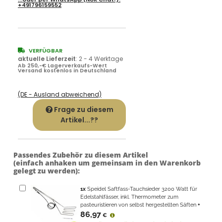
+491796159552
VERFÜGBAR
aktuelle Lieferzeit
:
2 - 4 Werktage
Ab 250,-€ Lagerverkaufs-Wert
Versand kostenlos in Deutschland
(DE - Ausland abweichend)
Frage zu diesem
Artikel...??
Passendes Zubehör zu diesem Artikel
(einfach anhaken um gemeinsam in den Warenkorb
gelegt zu werden):
1
x
Speidel Saftfass-Tauchsieder 3200 Watt für
Edelstahlfässer, inkl. Thermometer zum
pasteuristieren von selbst hergestellten Säften
+
86,97
€