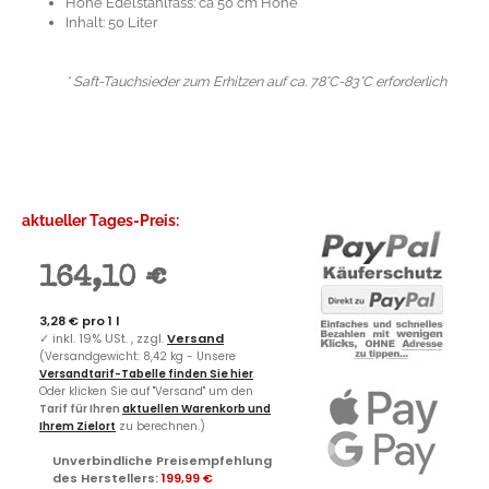
Höhe Edelstahlfass: ca 50 cm Höhe
Inhalt: 50 Liter
* Saft-Tauchsieder zum Erhitzen auf ca. 78°C-83°C erforderlich
aktueller Tages-Preis:
164,10 €
3,28 € pro 1 l
✓
inkl. 19% USt. , zzgl.
Versand
(Versandgewicht: 8,42 kg - Unsere
Versandtarif-Tabelle finden Sie hier
.
Oder klicken Sie auf "Versand" um den
Tarif für Ihren
aktuellen Warenkorb und
Ihrem Zielort
zu berechnen.)
Unverbindliche Preisempfehlung
des Herstellers
:
199,99 €