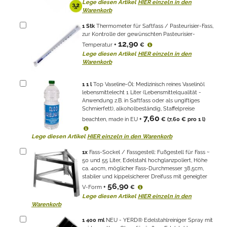
Lege diesen Artikel
HIER einzeln in den
Warenkorb
1
Stk
Thermometer für Saftfass / Pasteurisier-Fass,
zur Kontrolle der gewünschten Pasteurisier-
12,90
Temperatur
+
€
Lege diesen Artikel
HIER einzeln in den
Warenkorb
1
1 l
Top Vaseline-Öl: Medizinisch reines Vaselinöl
lebensmittelecht 1 Liter (Lebensmittelqualität -
Anwendung z.B. in Saftfass oder als ungiftiges
Schmierfett), alkoholbeständig, Staffelpreise
7,60
beachten, made in EU
+
€
(7,60 € pro 1 l)
Lege diesen Artikel
HIER einzeln in den Warenkorb
1
x
Fass-Sockel / Fassgestell: Fußgestell für Fass ~
50 und 55 Liter, Edelstahl hochglanzpoliert, Höhe
ca. 40cm, möglicher Fass-Durchmesser 38,5cm,
stabiler und kippelsicherer Dreifuss mit geneigter
56,90
V-Form
+
€
Lege diesen Artikel
HIER einzeln in den
Warenkorb
1
400 ml
NEU - YERD® Edelstahlreiniger Spray mit