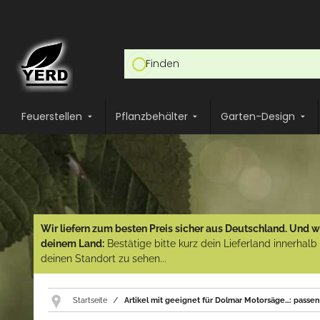
Feuerstellen
Pflanzbehälter
Garten-Design
Wir liefern zum besten Preis sicher aus Deutschland. Und wi
deinem Land:
Bestätige bitte kurz dein Lieferland innerhal
deinen Standort zu sehen...
Startseite
Artikel mit geeignet für Dolmar Motorsäge...: passe