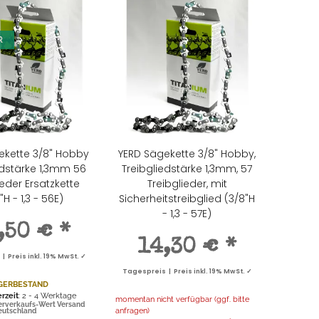
R
ekette 3/8" Hobby
YERD Sägekette 3/8" Hobby,
edstärke 1,3mm 56
Treibgliedstärke 1,3mm, 57
ieder Ersatzkette
Treibglieder, mit
"H - 1,3 - 56E)
Sicherheitstreibglied (3/8"H
- 1,3 - 57E)
,50 €
*
14,30 €
*
 Preis inkl. 19% MwSt. ✓
Tagespreis | Preis inkl. 19% MwSt. ✓
GERBESTAND
erzeit
: 2 - 4 Werktage
momentan nicht verfügbar (ggf. bitte
erverkaufs-Wert Versand
anfragen)
Deutschland