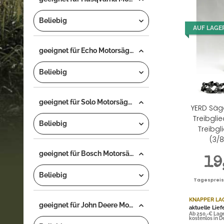
Beliebig
AUF LAGE
geeignet für Echo Motorsäge...
Beliebig
geeignet für Solo Motorsäge...
YERD Säg
Treibgli
Beliebig
Treibgl
(3/8
geeignet für Bosch Motorsäge...
19
Beliebig
Tagespreis |
KNAPPER LA
geeignet für John Deere Motorsäge...
aktuelle Lief
Ab 250,-€ Lag
kostenlos in 