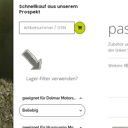
Schnellkauf aus unserem
Prospekt
pa
Zubehör un
der linken
Weitere
YE
Lager-Filter verwenden?
geeignet für Dolmar Motorsäge...
Beliebig
geeignet für Husqvarna Motorsäge...