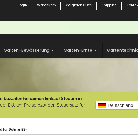
Login
Warenkorb
Vergleichsliste
Shipping
Kontak
Garten-Bewässerung
Garten-Ernte
Gartentechnik
r bezahlen für deinen Einkauf Steuern in
b der EU, um Preise bzw. den Steuersatz für
Deutschland
nd für Dolmar ES3